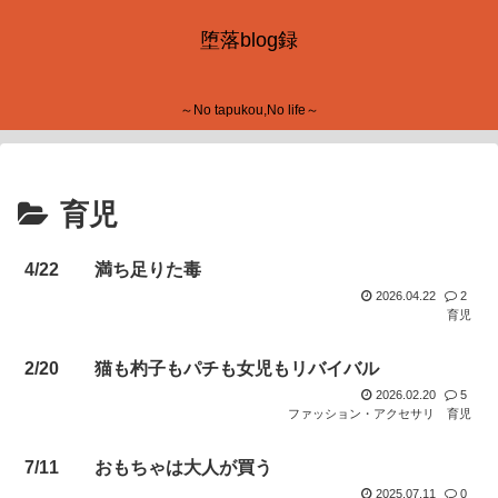
堕落blog録
～No tapukou,No life～
育児
4/22 満ち足りた毒
2026.04.22
2
育児
2/20 猫も杓子もパチも女児もリバイバル
2026.02.20
5
ファッション・アクセサリ
育児
7/11 おもちゃは大人が買う
2025.07.11
0