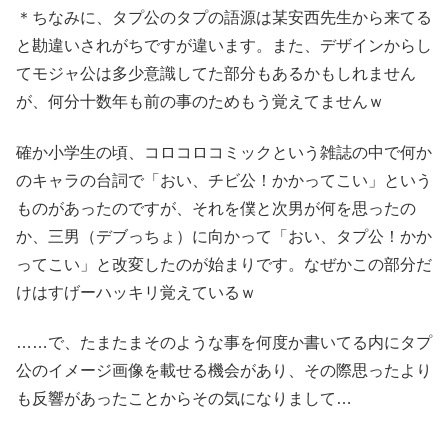
＊ちなみに、タプ公のタプの語源は某安西先生から来てる
と勘違いされがちですが違います。また、デザインからし
てモジャ公は多少意識してた部分もあるかもしれません
が、何分十数年も前の事のためもう覚えてませんｗ
確か小学生の頃、コロコロコミックという雑誌の中で何か
のキャラの台詞で「おい、チビ公！かかってこい」という
ものがあったのですが、それを僕と次男が何を思ったの
か、三男（デブっちょ）に向かって「おい、タプ公！かか
ってこい」と改変したのが始まりです。なぜかこの部分だ
けはすげーハッキリ覚えているｗ
……で、たまたまそのような事を何度か書いてる内にタプ
公のイメージ画像を載せる機会があり、その際思ったより
も反響があったことからその気になりまして…