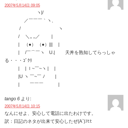
2007年5月14日 09:05
ヽ|/
／￣￣￣｀ヽ、
/ ヽ
/ ＼,, ,,／ |
| （●） （●）||| |
| /￣⌒￣ヽ U.| 天丼を熟知してらっしゃ
る・・・ｺﾞｸﾘ
| | ｌ~￣~ヽ | |
|U ヽ ￣~￣ ﾉ |
| ￣￣￣ |
tango 6
より:
2007年5月14日 10:15
なんにせよ、安心して電話に出たわけです。
訳：日記のネタが出来て安心したぜ(A`)ﾌﾋﾋ