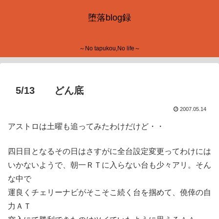
堕落blog録
～No tapukou,No life～
5/13 どん底
2007.05.14
アストロは土曜も追ってみたわけだけど・・
四日目となるその日はさすがに全台設定変更ってわけには
いかないようで、朝一ＲＴに入らない台も少々アリ。そん
な中で
運良くチェリーナビがそこそこ続く台を掴めて、僥倖の自
力ＡＴ