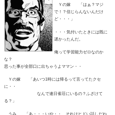
Ｙの嫁 「はぁ？マジ
で！？信じらんないんだけ
ど・・・」
・・・気付いたときには既に
遅かったんだ。
俺って学習能力ゼロなのか
な？
思った事が全部口に出ちゃうよママン・・
Ｙの嫁 「あいつ1時には帰るって言ってたクセ
に・・
なんで連日雀荘にいるの？ふざけて
る？」
うみ 「あ・・・いや・・ それはヒドい話しだね