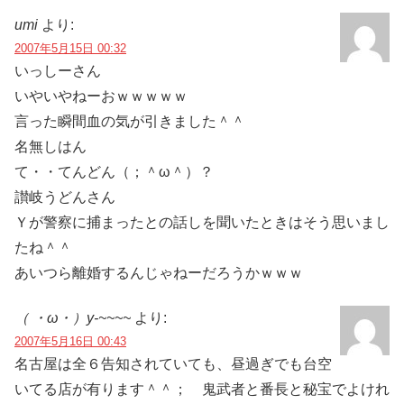
umi
より:
2007年5月15日 00:32
いっしーさん
いやいやねーおｗｗｗｗｗ
言った瞬間血の気が引きました＾＾
名無しはん
て・・てんどん（；＾ω＾）？
讃岐うどんさん
Ｙが警察に捕まったとの話しを聞いたときはそう思いまし
たね＾＾
あいつら離婚するんじゃねーだろうかｗｗｗ
（ ・ω・）y-~~~~
より:
2007年5月16日 00:43
名古屋は全６告知されていても、昼過ぎでも台空
いてる店が有ります＾＾； 鬼武者と番長と秘宝でよけれ