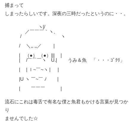
捕まって
しまったらしいです。深夜の三時だったというのに・・。
ヽ|/
／￣￣￣｀ヽ、
/ ヽ
/ ＼,, ,,／ |
| （●） （●）||| |
| /￣⌒￣ヽ U.| うみ＆魚 「・・・ｺﾞｸﾘ」
| | ｌ~￣~ヽ | |
|U ヽ ￣~￣ ﾉ |
| ￣￣￣ |
流石にこれは毒舌で有名な僕と魚君もかける言葉が見つか
り
ませんでした☆