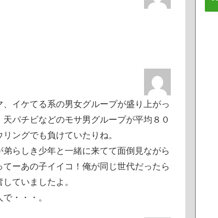
マ、イケてる系の男女グループが盛り上がっ
、天パチビなどのモサ男グループが平均８０
ウリングでも負けていたりね。
が弟らしき少年と一緒に来てて面倒見ながら
ってーあの子イイコ！俺が同じ世代だったら
奮していましたよ。
人で・・・。