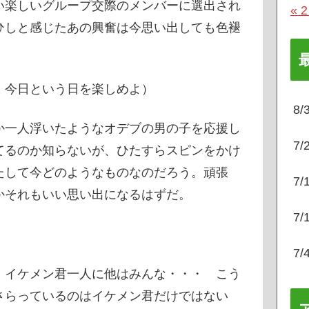
い楽しいグループ交際のメンバーに選出され
« 
ひしと感じたあの興奮は今思い出しても色褪
今日という日を楽しめよ）
8
か一人浮いたようなオデブの男の子を応援し
7
てるのか知らないが、ひたすらスピンをかけ
たして今どのようなものなのだろう。頑張
7
かそれもいい思い出になるはずだ。
7
7
。イケメン君一人に他はみんな・・・ こう
さらっているのはイケメン君だけではない