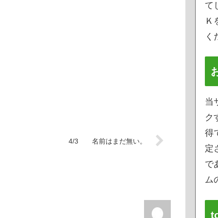
て
Ｋ
く
当
ク
得
4/3 名前はまだ無い。
定
で
ムの
t