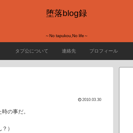
堕落blog録
～No tapukou,No life～
タプ公について
連絡先
プロフィール
2010.03.30
た時の事だ。
ん？）