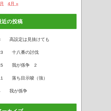
2月
4月 »
最近の投稿
/3 高設定は見抜けても
/23 十八番の討伐
/15 我が係争 2
/11 落ち目示唆（強）
/4 我が係争