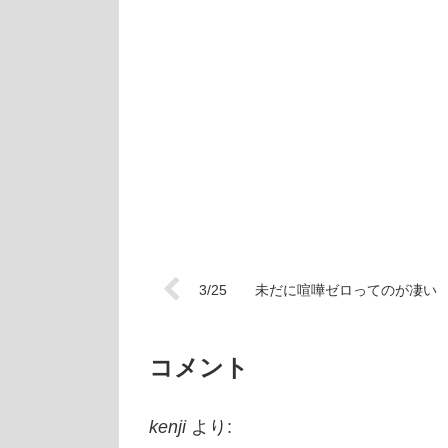
3/25 未だに喧嘩ゼロってのが凄い
コメント
kenji
より: