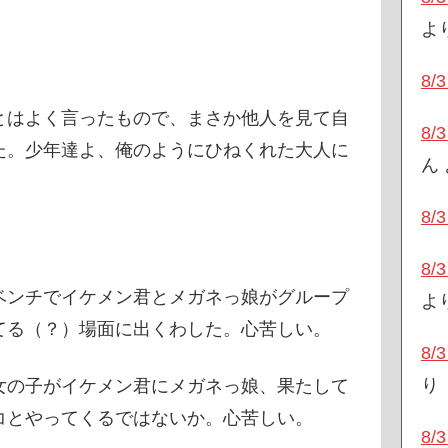
よ
8
とはよく言ったもので、まさか他人を見て自
8
た。少年達よ、俺のようにひねくれた大人に
ん
8
8
ベンチでイケメン君とメガネっ娘がグループ
よ
てる（？）場面に出くわした。心苦しい。
8
り
女の子がイケメン君にメガネっ娘、果たして
コとやってくるではないか。心苦しい。
8