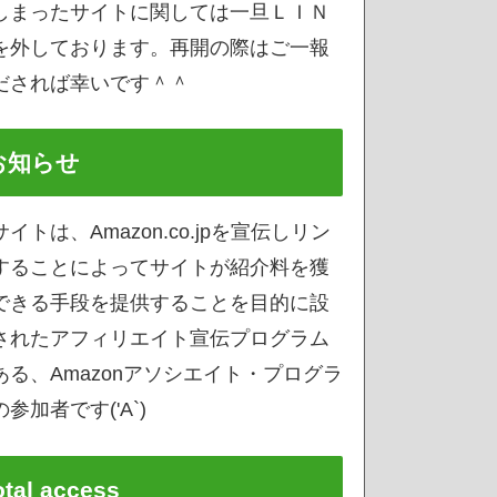
しまったサイトに関しては一旦ＬＩＮ
を外しております。再開の際はご一報
だされば幸いです＾＾
お知らせ
サイトは、Amazon.co.jpを宣伝しリン
することによってサイトが紹介料を獲
できる手段を提供することを目的に設
されたアフィリエイト宣伝プログラム
ある、Amazonアソシエイト・プログラ
参加者です('A`)
otal access