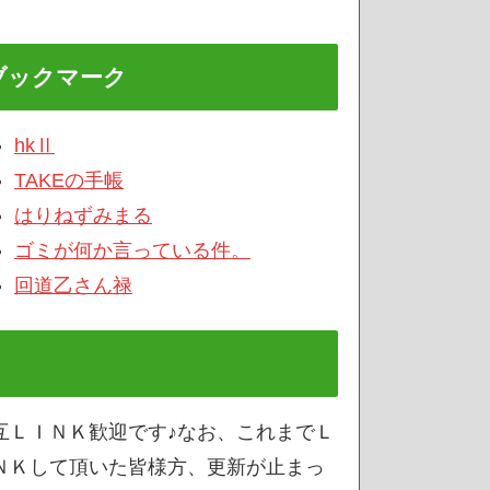
ブックマーク
hkⅡ
TAKEの手帳
はりねずみまる
ゴミが何か言っている件。
回道乙さん禄
互ＬＩＮＫ歓迎です♪なお、これまでＬ
ＮＫして頂いた皆様方、更新が止まっ