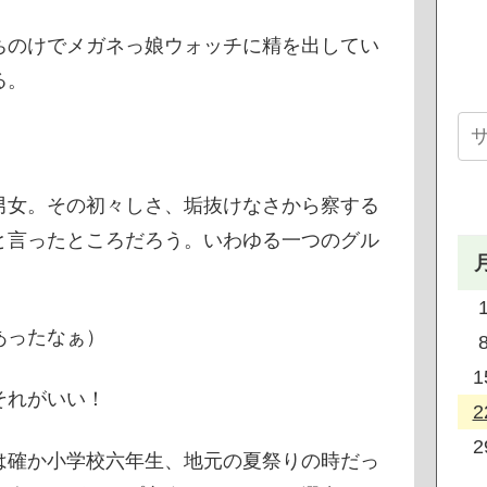
ちのけでメガネっ娘ウォッチに精を出してい
る。
男女。その初々しさ、垢抜けなさから察する
と言ったところだろう。いわゆる一つのグル
あったなぁ）
1
それがいい！
2
2
は確か小学校六年生、地元の夏祭りの時だっ