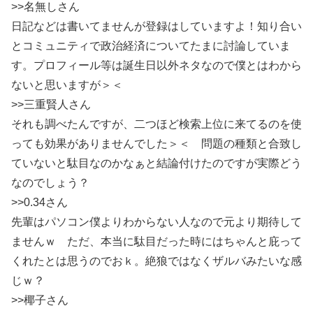
>>名無しさん
日記などは書いてませんが登録はしていますよ！知り合い
とコミュニティで政治経済についてたまに討論していま
す。プロフィール等は誕生日以外ネタなので僕とはわから
ないと思いますが＞＜
>>三重賢人さん
それも調べたんですが、二つほど検索上位に来てるのを使
っても効果がありませんでした＞＜ 問題の種類と合致し
ていないと駄目なのかなぁと結論付けたのですが実際どう
なのでしょう？
>>0.34さん
先輩はパソコン僕よりわからない人なので元より期待して
ませんｗ ただ、本当に駄目だった時にはちゃんと庇って
くれたとは思うのでおｋ。絶狼ではなくザルバみたいな感
じｗ？
>>椰子さん