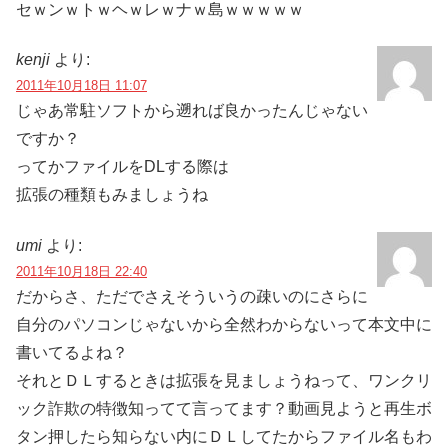
セｗンｗトｗヘｗレｗナｗ島ｗｗｗｗｗ
kenji
より:
2011年10月18日 11:07
じゃあ常駐ソフトから遡れば良かったんじゃない
ですか？
ってかファイルをDLする際は
拡張の種類もみましょうね
umi
より:
2011年10月18日 22:40
だからさ、ただでさえそういうの疎いのにさらに
自分のパソコンじゃないから全然わからないって本文中に
書いてるよね？
それとＤＬするときは拡張を見ましょうねって、ワンクリ
ック詐欺の特徴知ってて言ってます？動画見ようと再生ボ
タン押したら知らない内にＤＬしてたからファイル名もわ