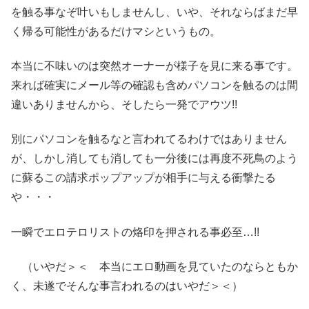
を触る事なぞ叶いもしませんし、いや、それならばまだ早
く帰る可能性があるだけマシというもの。
本当に不味いのは突然オーナーが様子を見に来る事です。
来れば確実にメール等の確認も含めパソコンを触るのは間
違いありませんから、そしたら一発でアウツ!!
別にパソコンを触るなと言われてるわけではありません
が、しかし消しても消しても一分後には再度不死鳥のよう
に蘇るこの請求ポップアップが相手に与える衝撃たる
や・・・
一瞬でエロテロリストの烙印を押される事必至…!!
（いやだ＞＜ 本当にエロ動画を見ていたのならともか
く、未遂でそんな事言われるのはいやだ＞＜）