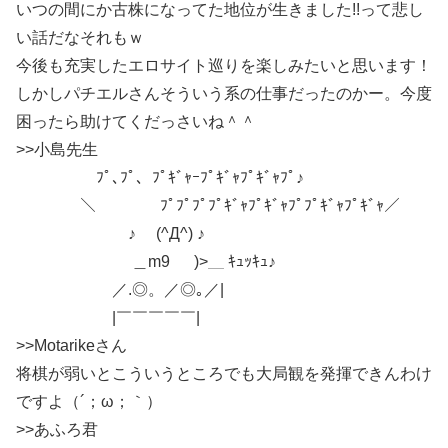
いつの間にか古株になってた地位が生きました!!って悲し
い話だなそれもｗ
今後も充実したエロサイト巡りを楽しみたいと思います！
しかしパチエルさんそういう系の仕事だったのかー。今度
困ったら助けてくだっさいね＾＾
>>小島先生
ﾌﾟ､ﾌﾟ、ﾌﾟｷﾞｬｰﾌﾟｷﾞｬﾌﾟｷﾞｬﾌﾟ♪
＼ ﾌﾟﾌﾟﾌﾟﾌﾟｷﾞｬﾌﾟｷﾞｬﾌﾟﾌﾟｷﾞｬﾌﾟｷﾞｬ／
♪ (^Д^) ♪
＿m9 )>＿ ｷｭｯｷｭ♪
／.◎。／◎｡／|
|￣￣￣￣￣|
>>Motarikeさん
将棋が弱いとこういうところでも大局観を発揮できんわけ
ですよ（´；ω；｀）
>>あふろ君