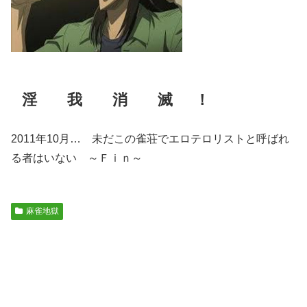
淫 我 消 滅
！
2011年10月… 未だこの雀荘でエロテロリストと呼ばれ
る者はいない ～Ｆｉｎ～
麻雀地獄