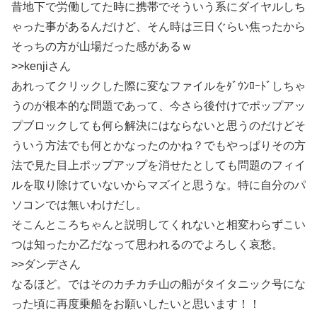
昔地下で労働してた時に携帯でそういう系にダイヤルしち
ゃった事があるんだけど、そん時は三日ぐらい焦ったから
そっちの方が山場だった感があるｗ
>>kenjiさん
あれってクリックした際に変なファイルをﾀﾞｳﾝﾛｰﾄﾞしちゃ
うのが根本的な問題であって、今さら後付けでポップアッ
プブロックしても何ら解決にはならないと思うのだけどそ
ういう方法でも何とかなったのかね？でもやっぱりその方
法で見た目上ポップアップを消せたとしても問題のフィイ
ルを取り除けていないからマズイと思うな。特に自分のパ
ソコンでは無いわけだし。
そこんところちゃんと説明してくれないと相変わらずこい
つは知ったか乙だなって思われるのでよろしく哀愁。
>>ダンデさん
なるほど。ではそのカチカチ山の船がタイタニック号にな
った頃に再度乗船をお願いしたいと思います！！