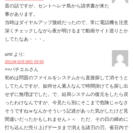
昔の話ですが、セントヘレナ島から請求書が来た
事があります。
当時はダイヤルアップ接続だったので、常に電話機を注意
深くチェックしながら夜が明けるまで動画サイト巡りとか
してたなあ・・・。
umi
より:
2011年10月18日 03:50
>>パチエルさん
初めは問題のファイルをシステムから直接探して消そうと
してたんですが、如何せん素人なんで時間掛けても探し出
せずに無理ぽでした。で、結局システムの復元をしたら戻
ったわけなんですが、今見たら別にそこまで危険じゃなさ
そうですねｗなんかそういう記述があった気がしたけど見
間違いだったかもしれません＞＜ ただ、その日の締めに
打ち込んだ売り上げデータまで消える諸刃の刃。雀荘内で