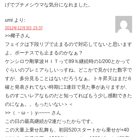
げでプチメシウマな気分になれました。
umi
より:
2012年12月3日 23:37
>>椰子さん
フェイクは下段リプで止まるので対応してないと思います
よ。ボーナスでも止まるのかなぁ？
ケンシロウ剛掌波ＨＩＴって89％継続時の1/200とかって
ぐらいのプレミアらしいっすね。どこかで見かけた数字で
すが、多分見ることはないだろうなぁ。トキ昇天はまだ６
確と発表されてない時期に1連目で見た事がありますが、
ものすごいレアなものだと知ってればもう少し感動できた
のになぁ。。もったいない＞＜
>>（ ・ω・）y-~~~~ さん
この日の最高継続が2連だったからです。
この大量上乗せ乱舞も、初回520スタートから乗せが+40