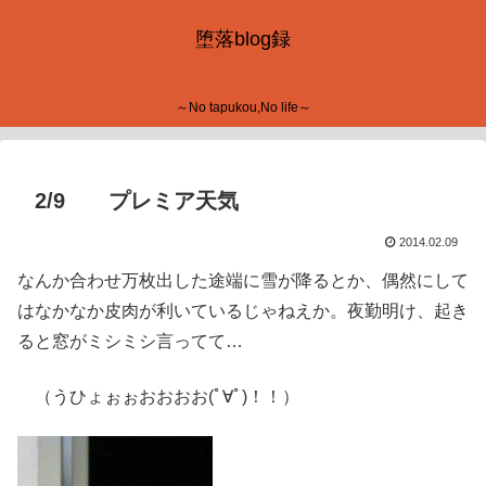
堕落blog録
～No tapukou,No life～
2/9 プレミア天気
2014.02.09
なんか合わせ万枚出した途端に雪が降るとか、偶然にして
はなかなか皮肉が利いているじゃねえか。夜勤明け、起き
ると窓がミシミシ言ってて…
（うひょぉぉおおおお(ﾟ∀ﾟ)！！）