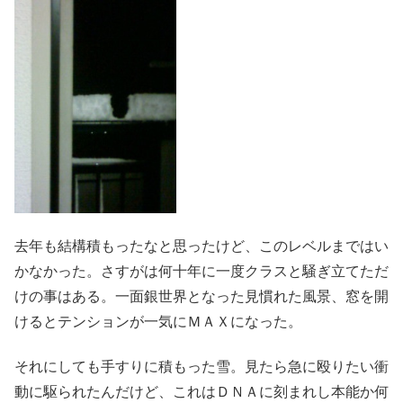
去年も結構積もったなと思ったけど、このレベルまではい
かなかった。さすがは何十年に一度クラスと騒ぎ立てただ
けの事はある。一面銀世界となった見慣れた風景、窓を開
けるとテンションが一気にＭＡＸになった。
それにしても手すりに積もった雪。見たら急に殴りたい衝
動に駆られたんだけど、これはＤＮＡに刻まれし本能か何