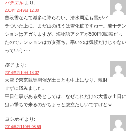
パチエル
より:
2014年2月9日 12:30
普段雪なんて滅多に降らない、清水周辺も雪がパ
ラついた上に、まだ山のほうは雪化粧ですねー。若干テン
ションはアガりますが、海物語アクアが500円0回転だっ
たのでテンションはガタ落ち。寒いのは気候だけじゃない
っていう･･･
椰子
より:
2014年2月9日 18:02
大雪で東京競馬開催が土日とも中止になり、散財
せずに済みました。
平日仕事がある身としては、なぜこれだけの大雪が土日に
狙い撃ちで来るのかちょっと腹立たしいですけどｗ
ヨシホイ
より:
2014年2月10日 08:59