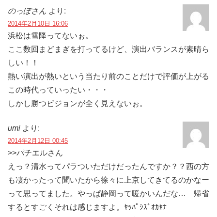
のっぽさん
より:
2014年2月10日 16:06
浜松は雪降ってないぉ。
ここ数回まどまぎを打ってるけど、演出バランスが素晴ら
しい！！
熱い演出が熱いという当たり前のことだけで評価が上がる
この時代っていったい・・・
しかし勝つビジョンが全く見えないぉ。
umi
より:
2014年2月12日 00:45
>>パチエルさん
えっ？清水ってパラついただけだったんですか？？西の方
も凄かったって聞いたから徐々に上京してきてるのかなー
って思ってました。やっぱ静岡って暖かいんだな… 帰省
するとすごくそれは感じますよ。ﾔｯﾊﾟｼｽﾞｵｶﾔﾅ