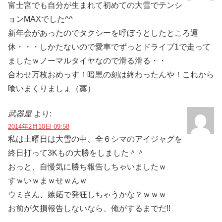
富士宮でも自分が生まれて初めての大雪でテンシ
ョンMAXでした^^
新年会があったのでタクシーを呼ぼうとしたところ運
休・・・しかたないので愛車でずっとドライブ1で走って
ましたｗノーマルタイヤなので滑る滑る・・
合わせ万枚おめっす！暗黒の刻は終わったんや！これから
喰いまくりましょ（藁）
武器屋
より:
2014年2月10日 09:58
私は土曜日は大雪の中、全６シマのアイジャグを
終日打って3Kもの大勝をしました＾＾
おっと、自慢気に勝ち報告しちゃいましたｗ
すｗいｗまｗせｗんｗ
ウミさん、嫉妬で発狂しちゃうかな？ｗｗｗ
お前が欠損報告しないなら、俺がするまでだ!!