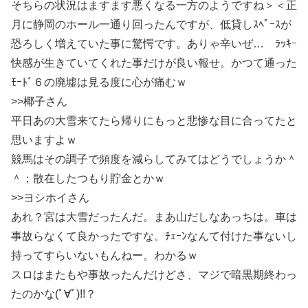
そちらの状況はますます悪くなる一方のようですね＞＜正
月に静岡のホール一通り回ったんですが、低貸しｽﾍﾟｰｽが
恐ろしく増えていた事に驚愕です。ありゃ辛いぜ… ﾗｯｷｰ
快感が生きていてくれた事だけが良い報せ。かつて通った
ﾓｰﾄﾞ６の廃墟は見る度に心が痛むｗ
>>椰子さん
平日あの大雪来てたら帰りにもっと悲惨な目に合ってたと
思いますよｗ
競馬はその調子で頻度を減らしてみてはどうでしょうか＾
＾；散在したつもり貯金とかｗ
>>ヨシホイさん
あれ？宮は大雪だったんだ。まあ山だしなあっちは。車は
事故らなくて良かったですな。ﾁｪｰﾝなんて付けた事ないし
持ってすらいないもんねー。わかるｗ
スロはまたもや事故ったんだけどさ、マジで暗黒期終わっ
たのかな(ﾟ∀ﾟ)!!？