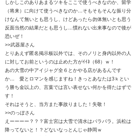
しかしこのありあまるツキをここで使うべきなのか、留学
（将来）に向けて使うべきなのか…そもそもそんな振り分
けなんて無いとも思うし、けどあったら勿体無いとも思う
反面当然の結果だとも思うし…慣れない出来事なので後が
恐いぜ！
>>武器屋さん
とりあえず匿名掲示板以外では、そのノリと身内以外の人
に対してお前というのは止めた方がｲｲﾈ（68）ｗ！
あの大雪の中アイジャグ全６とかやる店があるんです
か… 愛とロマンを感じますね！きっとあなたは3ｋとい
う勝ち金以上の、言葉では言い表せない何かを得たはずで
す！
それはそうと、当方また事故りました！失敬！
>>のっぽさん
えーーーー？？？富士宮は大雪で清水はパラパラ。浜松は
降ってないと！？どないなっとんじゃ静岡ｗ