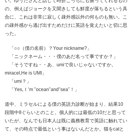
い。ゆうたさんと話して時折こっちにも振ってくれるもの
の、例えばジョークを又聞きしても鮮度が落ちるという具
合に、これは非常に寂しく疎外感以外の何ものも無い。こ
の疎外感から逃げ出すためだけに英語を覚えたいと切に思
った。
「○○（僕の名前）？Your nickname?」
「ニックネーム・・・僕のあだ名って事ですか？」
「そうですね・・あ、umiで良いじゃないですか。
miracel,He is UMI」
「umi？」
「Yes,Ｉ’m "ocean"and"sea"！」
道中、ミラセルによる僕の英語力診断が始まり、結果10
段階中8ぐらいとのこと。個人的には最低の10だと思って
いたが、なんでも日本人は既に義務教育で英語に触れてい
て、その時点で最低という事はないんだとか。猫をcatと