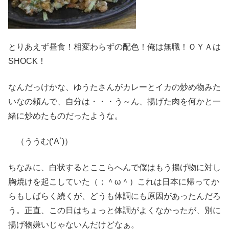
とりあえず昼食！相変わらずの配色！俺は無職！
ＯＹＡは
SHOCK！
なんだっけかな、ゆうたさんがカレーとイカの炒め物みた
いなの頼んで、自分は・・・う～ん、揚げた肉を何かと一
緒に炒めたものだったような。
（ううむ(‘A`)）
ちなみに、白状するとここらへんで僕はもう揚げ物に対し
胸焼けを起こしていた（；＾ω＾）これは日本に帰ってか
らもしばらく続くが、どうも体調にも原因があったんだろ
う。正直、この日はちょっと体調がよくなかったが、別に
揚げ物嫌いじゃないんだけどなぁ。