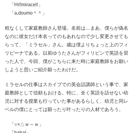
「Hi!!miracel!」
「a,doumo＾＾」
程なくして家庭教師さん登場。名前は…まあ、僕らが偽名
なのに彼女だけ本名ってのもあれなので少し変更させても
らって、「ミラセル」さん。歳は僕よりちょっと上のフィ
リピーナである。以前ゆうたさんがフィリピンで英語を習
った人で、今回、僕がこちらに来た時に家庭教師をお願い
しようと思いご紹介願ったわけだ。
ミラセルの仕事はスカイプでの英会話講師という事で、家
庭教師として信頼もおける。特に、全く英語を話せない幼
児に対する授業も行っていた事があるらしく、幼児と同レ
ベルの僕にとっては願ったり叶ったりの人材であろう。
「○×△ｗ～ｗ」
「haha!」