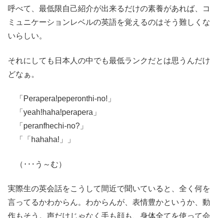
呼べて、最低限自己紹介が出来るだけの素養があれば、コ
ミュニケーションレベルの英語を覚えるのはそう難しくな
いらしい。
それにしても日本人の中でも最低ランクだとは思うんだけ
どなぁ。
「Perapera!peperonthi-no!」
「yeah!haha!perapera」
「peranfhechi-no?」
「「hahaha!」」
（･･･う～む）
実際生の英会話をこうして間近で聞いていると、全く何を
言ってるかわからん。わからんが、表情豊かというか、動
作もそう。声だけじゃなく手も顔も、身体全てを使って会