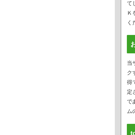
て
Ｋ
く
当
ク
得
定
で
ムの
t