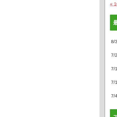
« 
8
7
7
7
7