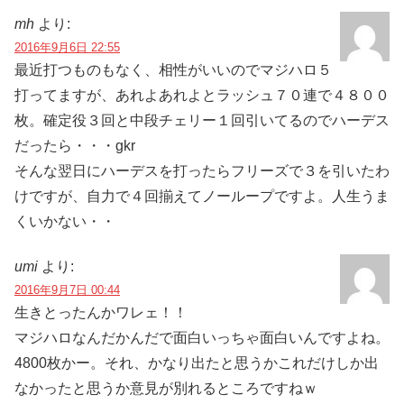
mh
より:
2016年9月6日 22:55
最近打つものもなく、相性がいいのでマジハロ５
打ってますが、あれよあれよとラッシュ７０連で４８００
枚。確定役３回と中段チェリー１回引いてるのでハーデス
だったら・・・gkr
そんな翌日にハーデスを打ったらフリーズで３を引いたわ
けですが、自力で４回揃えてノーループですよ。人生うま
くいかない・・
umi
より:
2016年9月7日 00:44
生きとったんかワレェ！！
マジハロなんだかんだで面白いっちゃ面白いんですよね。
4800枚かー。それ、かなり出たと思うかこれだけしか出
なかったと思うか意見が別れるところですねｗ