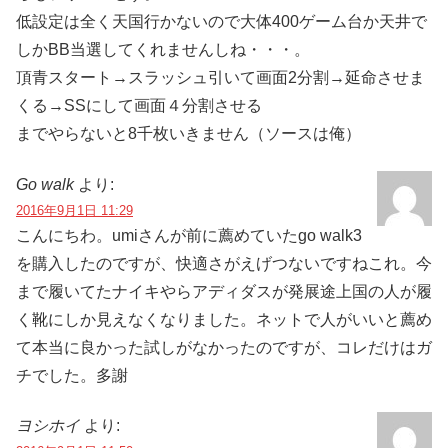
低設定は全く天国行かないので大体400ゲーム台か天井で
しかBB当選してくれませんしね・・・。
頂青スタート→スラッシュ引いて画面2分割→延命させま
くる→SSにして画面４分割させる
までやらないと8千枚いきません（ソースは俺）
Go walk
より:
2016年9月1日 11:29
こんにちわ。umiさんが前に薦めていたgo walk3
を購入したのですが、快適さがえげつないですねこれ。今
まで履いてたナイキやらアディダスが発展途上国の人が履
く靴にしか見えなくなりました。ネットで人がいいと薦め
て本当に良かった試しがなかったのですが、コレだけはガ
チでした。多謝
ヨシホイ
より: