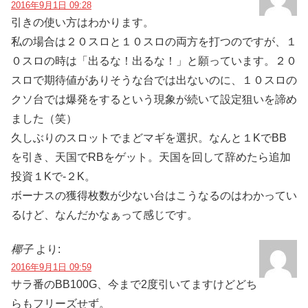
2016年9月1日 09:28
引きの使い方はわかります。
私の場合は２０スロと１０スロの両方を打つのですが、１
０スロの時は「出るな！出るな！」と願っています。２０
スロで期待値がありそうな台では出ないのに、１０スロの
クソ台では爆発をするという現象が続いて設定狙いを諦め
ました（笑）
久しぶりのスロットでまどマギを選択。なんと１KでBB
を引き、天国でRBをゲット。天国を回して辞めたら追加
投資１Kで-２K。
ボーナスの獲得枚数が少ない台はこうなるのはわかってい
るけど、なんだかなぁって感じです。
椰子
より:
2016年9月1日 09:59
サラ番のBB100G、今まで2度引いてますけどどち
らもフリーズせず。