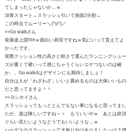
てしまったじゃないか…ｗ
頂青スタート→スラッシュ引いて画面2分割→
この時点でムーリー＼(^o^)／
>>Go walkさん
発展途上国ﾜﾛﾀｗ面白い表現ですねｗ気にいって貰えてよ
かったです。
実際クッション性の高さと軽さで選んだランニングシュー
ズが重くて硬いって感じちゃうぐらいエゲつないのは確
か。。Go walk4はデザインにも期待しましょ！
自分は人が「わざわざ」いいと薦めるものは大体いいもの
だと思ってますよ＾＾
>>ヨシホイさん
スラッシュってもっととんでもない事になると思ってまし
たが、道は険しいですね＞＜ もういいやｗ あとは絶頂
ぐらい見たいようなどうでもいいような…ｗ
ハーデスのクラッシュって犬振り分けありましたっけ？僕