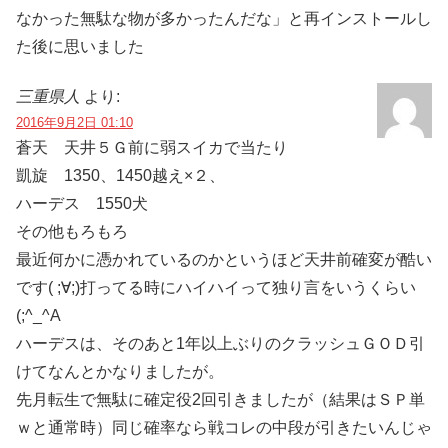
なかった無駄な物が多かったんだな」と再インストールし
た後に思いました
三重県人
より:
2016年9月2日 01:10
蒼天 天井５Ｇ前に弱スイカで当たり
凱旋 1350、1450越え×２、
ハーデス 1550犬
その他もろもろ
最近何かに憑かれているのかというほど天井前確変が酷い
です( ;∀;)打ってる時にハイハイって独り言をいうくらい
(;^_^A
ハーデスは、そのあと1年以上ぶりのクラッシュＧＯＤ引
けてなんとかなりましたが。
先月転生で無駄に確定役2回引きましたが（結果はＳＰ単
ｗと通常時）同じ確率なら戦コレの中段が引きたいんじゃ