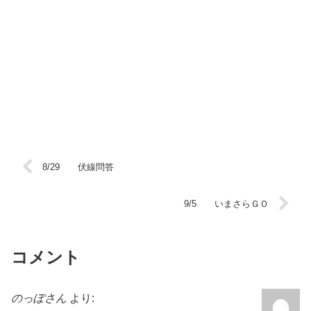
8/29 伏線問答
9/5 いまさらＧＯ
コメント
のっぽさん
より: