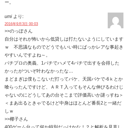
ー。
umi
より:
2016年9月3日 00:03
>>のっぽさん
自分はそれが怖いから低貸しは打たないようにしています
ｗ 不思議なものでどうでもいい時にばっかレアな事起き
やすいんですよね～。
パチプロの奥義、1パチでハメて4パチで出すを会得した
かったがついぞ叶わなかったな…
まどまぎは僕もこないだ打ってバケ、天国バケで-6ｋとか
喰らったんですけど、ＡＲＴ入ってもそんな伸びるわけじ
ゃないのにどうしてあの台そこまで評価高いか謎っすね＞
＜まあ出るときゃでるけど中身はほとんど番長2と一緒だ
しｗ
>>椰子さん
400ゲーム台って何か特別だっけかな！？と解析を見直し