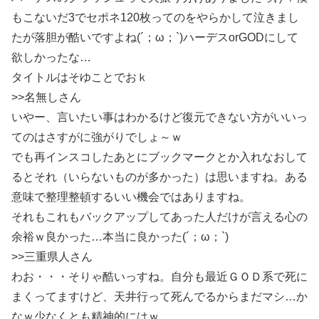
もこないだ3でセポネ120枚ってのをやらかして泣きまし
たが落胆が酷いですよね(´；ω；`)ハーデスorGODにして
欲しかったな…
タイトルはそゆことでおｋ
>>名無しさん
いやー、言いたい事はわかるけど復元できない方がいいっ
てのはさすがに強がりでしょ～ｗ
でも再インスコしたあとにブックマークとか入れなおして
るとそれ（いらないものが多かった）は思いますね。ある
意味で整理整頓するいい機会ではありますね。
それもこれもバックアップしてあった人だけが言える心の
余裕ｗ良かった…本当に良かった(´；ω；`)
>>三重県人さん
わお・・・そりゃ酷いっすね。自分も最近ＧＯＤ系で死に
まくってますけど、天井行って死んでるからまだマシ…か
なｗ少なくとも精神的にはｗ