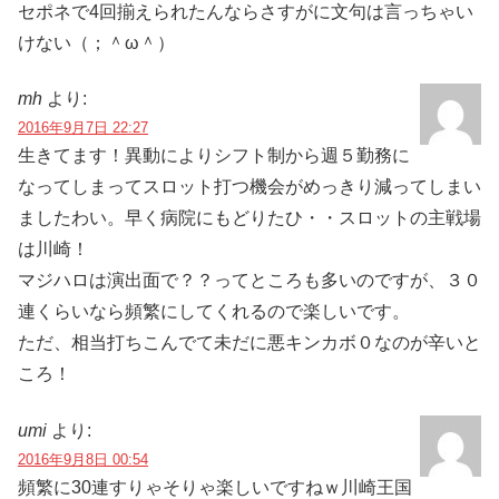
セポネで4回揃えられたんならさすがに文句は言っちゃい
けない（；＾ω＾）
mh
より:
2016年9月7日 22:27
生きてます！異動によりシフト制から週５勤務に
なってしまってスロット打つ機会がめっきり減ってしまい
ましたわい。早く病院にもどりたひ・・スロットの主戦場
は川崎！
マジハロは演出面で？？ってところも多いのですが、３０
連くらいなら頻繁にしてくれるので楽しいです。
ただ、相当打ちこんでて未だに悪キンカボ０なのが辛いと
ころ！
umi
より:
2016年9月8日 00:54
頻繁に30連すりゃそりゃ楽しいですねｗ川崎王国