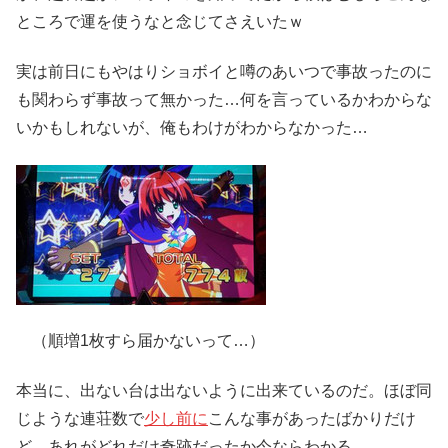
ところで運を使うなと念じてさえいたｗ
実は前日にもやはりショボイと噂のあいつで事故ったのに
も関わらず事故って無かった…何を言っているかわからな
いかもしれないが、俺もわけがわからなかった…
（順増1枚すら届かないって…）
本当に、出ない台は出ないように出来ているのだ。ほぼ同
じような連荘数で
少し前に
こんな事があったばかりだけ
ど、あれがどれだけ奇跡だったか今ならわかる。