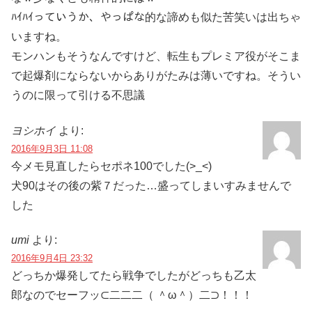
ﾊｲﾊｲっていうか、やっぱな的な諦めも似た苦笑いは出ちゃ
いますね。
モンハンもそうなんですけど、転生もプレミア役がそこま
で起爆剤にならないからありがたみは薄いですね。そうい
うのに限って引ける不思議
ヨシホイ
より:
2016年9月3日 11:08
今メモ見直したらセポネ100でした(>_<)
犬90はその後の紫７だった…盛ってしまいすみませんで
した
umi
より:
2016年9月4日 23:32
どっちか爆発してたら戦争でしたがどっちも乙太
郎なのでセーフッ⊂二二二（ ＾ω＾）二⊃！！！