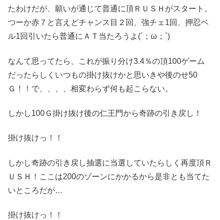
たわけだが、願いが通じて普通に頂ＲＵＳＨがスタート。
つーか赤７と言えどチャンス目２回、強チェ1回、押忍ベ
ル1回引いたら普通にＡＴ当たろうよ(´；ω；`)
なんて思ってたら、これが振り分け3.4％の頂100ゲーム
だったらしくいつもの掛け抜けかと思いきや後のせ50
Ｇ！！で、、、、相変わらず何も起こらない。
しかし100Ｇ掛け抜け後の仁王門から奇跡の引き戻し！
掛け抜けっ！！
しかし奇跡の引き戻し抽選に当選していたらしく再度頂Ｒ
ＵＳＨ！ここは200のゾーンにかかるから是非とも当てた
いところだが…
掛け抜けっ！！