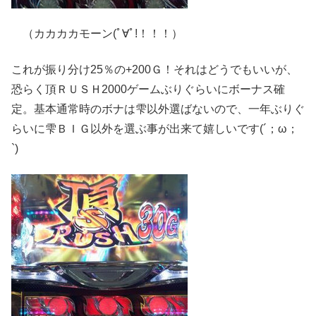
（カカカカモーン(ﾟ∀ﾟ!！！！）
これが振り分け25％の+200Ｇ！それはどうでもいいが、
恐らく頂ＲＵＳＨ2000ゲームぶりぐらいにボーナス確
定。基本通常時のボナは雫以外選ばないので、一年ぶりぐ
らいに雫ＢＩＧ以外を選ぶ事が出来て嬉しいです(´；ω；
`)