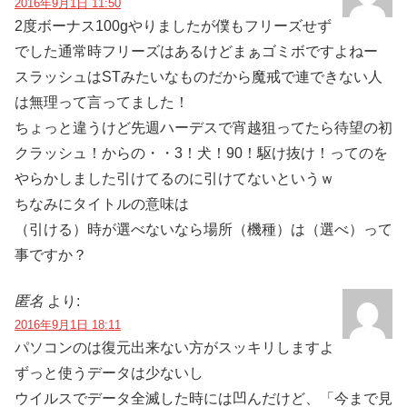
2016年9月1日 11:50
2度ボーナス100gやりましたが僕もフリーズせず
でした通常時フリーズはあるけどまぁゴミボですよねー
スラッシュはSTみたいなものだから魔戒で連できない人
は無理って言ってました！
ちょっと違うけど先週ハーデスで宵越狙ってたら待望の初
クラッシュ！からの・・3！犬！90！駆け抜け！ってのを
やらかしました引けてるのに引けてないというｗ
ちなみにタイトルの意味は
（引ける）時が選べないなら場所（機種）は（選べ）って
事ですか？
匿名
より:
2016年9月1日 18:11
パソコンのは復元出来ない方がスッキリしますよ
ずっと使うデータは少ないし
ウイルスでデータ全滅した時には凹んだけど、「今まで見