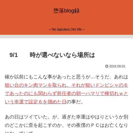
堕落blog録
～No tapukou,No life～
9/1 時が選べないなら場所は
2016.09.01
確か以前にもこんな事があったと思うが…そうだ、あれは
狙い台のキン肉マンを取られ、それが狙いドンピシャの６
であったのにも関わらず前任者の朝一ハマリで種切れｗと
いう幸運で設定６を掴めた日
の事だ。
あの日はツイていた。が、過ぎた幸運はやはりというか別
のどこかに歪を起こすのか、その夜僕のＰＣはお亡くなり