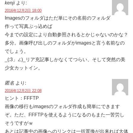
kenji
より:
2016年12月2日 18:00
Imagesのフォルダはただ単にその名前のフォルダ
作って写真ぶっ込めば
今までの設定により自動参照されるとかじゃないのかな？
多分。画像呼び出しのフォルダがimagesと言う名前なの
でしょう。
_(:3」∠)_リア充記事しかなくてつらい、そして突然の美
少女カットイン。
匿名
より:
2016年12月2日 22:08
ヒント：FFFTP
画像の移行もimagesのフォルダ作成も簡単にできます
ぞ。ただ、FFFTPを使えるようになるのもまた一苦労し
そうですがｗ
あとは記事中の画像へのリンクは一括置換が出来れば大体