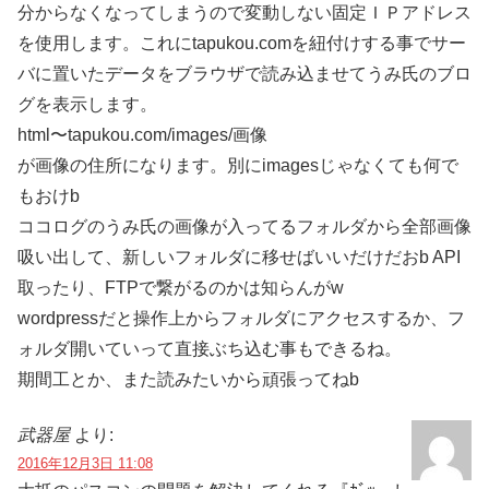
分からなくなってしまうので変動しない固定ＩＰアドレス
を使用します。これにtapukou.comを紐付けする事でサー
バに置いたデータをブラウザで読み込ませてうみ氏のブロ
グを表示します。
html〜tapukou.com/images/画像
が画像の住所になります。別にimagesじゃなくても何で
もおけb
ココログのうみ氏の画像が入ってるフォルダから全部画像
吸い出して、新しいフォルダに移せばいいだけだおb API
取ったり、FTPで繋がるのかは知らんがw
wordpressだと操作上からフォルダにアクセスするか、フ
ォルダ開いていって直接ぶち込む事もできるね。
期間工とか、また読みたいから頑張ってねb
武器屋
より:
2016年12月3日 11:08