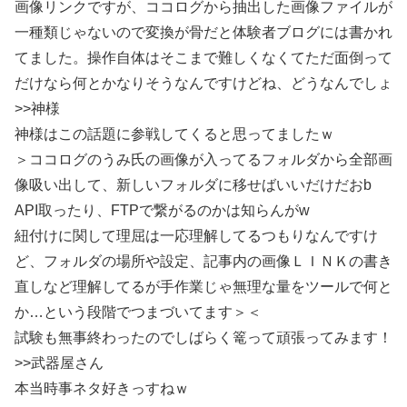
画像リンクですが、ココログから抽出した画像ファイルが
一種類じゃないので変換が骨だと体験者ブログには書かれ
てました。操作自体はそこまで難しくなくてただ面倒って
だけなら何とかなりそうなんですけどね、どうなんでしょ
>>神様
神様はこの話題に参戦してくると思ってましたｗ
＞ココログのうみ氏の画像が入ってるフォルダから全部画
像吸い出して、新しいフォルダに移せばいいだけだおb
API取ったり、FTPで繋がるのかは知らんがw
紐付けに関して理屈は一応理解してるつもりなんですけ
ど、フォルダの場所や設定、記事内の画像ＬＩＮＫの書き
直しなど理解してるが手作業じゃ無理な量をツールで何と
か…という段階でつまづいてます＞＜
試験も無事終わったのでしばらく篭って頑張ってみます！
>>武器屋さん
本当時事ネタ好きっすねｗ