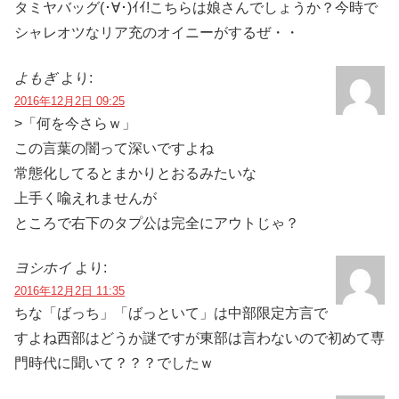
タミヤバッグ(･∀･)ｲｲ!こちらは娘さんでしょうか？今時で
シャレオツなリア充のオイニーがするぜ・・
よもぎ
より:
2016年12月2日 09:25
>「何を今さらｗ」
この言葉の闇って深いですよね
常態化してるとまかりとおるみたいな
上手く喩えれませんが
ところで右下のタプ公は完全にアウトじゃ？
ヨシホイ
より:
2016年12月2日 11:35
ちな「ばっち」「ばっといて」は中部限定方言で
すよね西部はどうか謎ですが東部は言わないので初めて専
門時代に聞いて？？？でしたｗ