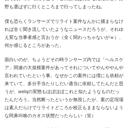
野も選ばずに行くところまで行ってしまったね。
僕も恐らくランサーズでリライト案件なんかに捕まらなけ
れば全く聞き流していたようなニュースだろうが、それゆ
え変な当事者感と言おうか（全く関わっちゃないがｗ）、
何か感じるところがあった。
面白いのが、ちょうどその時ランサーズ内では「ヘルスケ
ア」関連の大規模案件があってそれについてやんややんや
言われていたという事。なぜかこの案件には僕にも依頼が
来ていて、多分手当たりしだい適当に依頼してたんだと思
うが、welqの実態もほぼほぼこれと似たようなものだっ
たんだろう。当然断ったというか無視したが、案の定現場
は素人だらけでリライトどころか校正もままならないよう
な阿鼻叫喚のカオス状態だったらしい（笑）