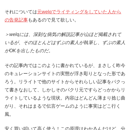
それについては
元welqでライティングをしていた人から
の告発記事
もあるので見て欲しい。
＞welqには、深刻な病気の解説記事が山ほど掲載されて
いるが、そのほとんどはずぶの素人が執筆し、ずぶの素人
がOKを出したものだ。
その記事内ではこのように書かれているが、まさしく昨今
のキュレーションサイトの実態が浮き彫りとなった形であ
ろう。リライトで他のサイトからそれらしい記事をパクっ
て書きなおして、しかしそのパクリ元ですらどっかからリ
ライトしているような現状。内容はどんどん薄まり捻じ曲
がり、それはまるで伝言ゲームのように事実はどこ行く
風。
安く買い叩いて高く使う！この原理はわかるんだけど、分