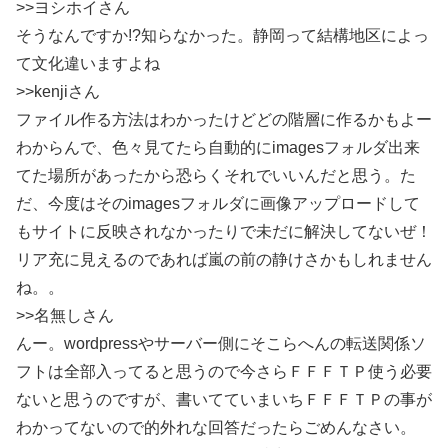
>>ヨシホイさん
そうなんですか!?知らなかった。静岡って結構地区によっ
て文化違いますよね
>>kenjiさん
ファイル作る方法はわかったけどどの階層に作るかもよー
わからんで、色々見てたら自動的にimagesフォルダ出来
てた場所があったから恐らくそれでいいんだと思う。た
だ、今度はそのimagesフォルダに画像アップロードして
もサイトに反映されなかったりで未だに解決してないぜ！
リア充に見えるのであれば嵐の前の静けさかもしれません
ね。。
>>名無しさん
んー。wordpressやサーバー側にそこらへんの転送関係ソ
フトは全部入ってると思うので今さらＦＦＦＴＰ使う必要
ないと思うのですが、書いてていまいちＦＦＦＴＰの事が
わかってないので的外れな回答だったらごめんなさい。