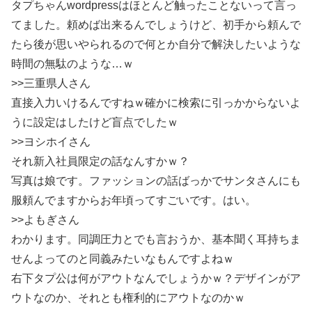
タプちゃんwordpressはほとんど触ったことないって言っ
てました。頼めば出来るんでしょうけど、初手から頼んで
たら後が思いやられるので何とか自分で解決したいような
時間の無駄のような…ｗ
>>三重県人さん
直接入力いけるんですねｗ確かに検索に引っかからないよ
うに設定はしたけど盲点でしたｗ
>>ヨシホイさん
それ新入社員限定の話なんすかｗ？
写真は娘です。ファッションの話ばっかでサンタさんにも
服頼んでますからお年頃ってすごいです。はい。
>>よもぎさん
わかります。同調圧力とでも言おうか、基本聞く耳持ちま
せんよってのと同義みたいなもんですよねｗ
右下タプ公は何がアウトなんでしょうかｗ？デザインがア
ウトなのか、それとも権利的にアウトなのかｗ