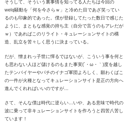
そうして、そういう裏事情を知ってる人たちは今回の
welq騒動を「何を今さらｗ」と冷めた目であざ笑ってい
るのも印象的であった。僕が登録してたった数日で感じた
ように、まともな感覚の持ち主（自分で言うのもアレだが
ｗ）であればこのリライト・キュレーションサイトの構
造、乱立を苦々しく思うに決まっている。
だが、憎まれっ子世に憚るではないが、こういう事を何と
も思わない人ほど儲けるのもまた事実(´・ω・｀)度を越し
たテンバイヤーやパチのイナゴ軍団よろしく、願わくばこ
の一件が火種となってキュレーションサイト是正の方向へ
進んでくれればいいのですが…
さて、そんな僕は時代に逆らい…いや、ある意味で時代の
波に乗って非キュレーションサイトを作ろうと四苦八苦し
ています！