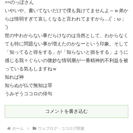
>>のっぽさん
いやいや、書いてないだけで僕も負けてませんよ～ｗ弟か
らは情弱すぎて哀しくなると言われてますから…(´；ω；
`)
世の中わからない事だらけなのは当然として、わからなく
ても特に問題ない事が増えたのかなーという印象。そして
「知ってると得をする」が「知らないと損をする」ように
感じる我々ぐらいの微妙な情弱層が一番精神的不利益を被
っている気もしますねｗ
知れば神
知らぬが仏で無知は罪
うみぞうココロの俳句
コメントを書き込む
ホーム
ウェブログ・ココログ関連