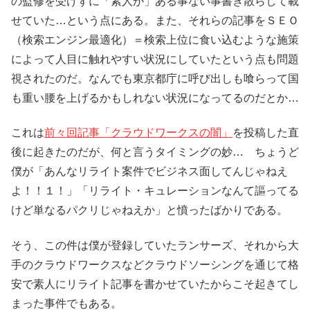
の監修を受けずに「素人が」ある事ない事書き散らして載
せていた…という点にある。また、それらの記事をＳＥＯ
（検索エンジン最適化）＝検索上位に食い込むような施策
によって人目に触れやすい状況にしていたという点も問題
視されたのだ。なんでも東京都庁に呼び出しも喰らって国
も重い腰を上げるかもしれない状況になってるのだとか…
これは
前々回記事「クラウドワークスの闇」
を投稿した直
後に起きたのだが、何と言うタイミングの妙… ちょうど
僕が「あんなリライト案件でビジネス面してんじゃねえ
よ！！１！」「リライト・キュレーションなんて謳ってる
けど単なるパクリじゃねえか」と憤ったばかりである。
そう、この件は僕が登録していたランサーズ、それから大
手のクラウドワークスなどクラウドソーシングを通じて格
安で素人にリライト記事を書かせていたからこそ起きてし
まった事件でもある。