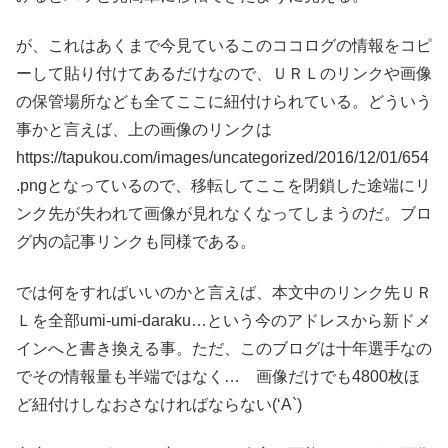
が、これはあくまで今見ているこのココログの情報をコピ
ーして貼り付けてあるだけなので、ＵＲＬのリンクや画像
の保管場所なども全てここに紐付けられている。どういう
事かと言えば、上の画像のリンクは
https://tapukou.com/images/uncategorized/2016/12/01/654
.pngとなっているので、移転してここを閉鎖した途端にリ
ンク先が失われて画像が見れなくなってしまうのだ。ブロ
グ内の記事リンクも同様である。
では何をすればいいのかと言えば、本文中のリンク先ＵＲ
Ｌを全部umi-umi-daraku…という今のアドレスから新ドメ
インへと書き換える事。ただ、このブログは十年選手なの
でその情報量も半端ではなく… 画像だけでも4800枚ほ
ど紐付けしなおさなければならない(‘A`)