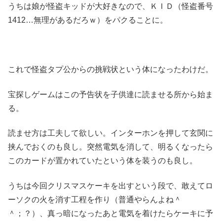
うちは娘が怪盗キッドが大好きなので、ＫＩＤ（怪盗番号
1412…無理があるだろｗ）をパクることに。
これで怪盗タプ公からの挑戦状という体になったわけだ。
宝探しゲームはこの予告状を子供達に読ませる所から始ま
る。
読ませ方は工夫して欲しい。インターホンを押して玄関に
挟んでおくのも良し。突然電気を消して、明るくなったら
このカードが置かれていたという体を装うのも良し。
うちは今回クリスマスケーキを出すという段で、敢えてロ
ーソクの火を消す工程を作り（普通やらんよね＾
＾；？）、真っ暗になったあと電気を着けたらケーキに予