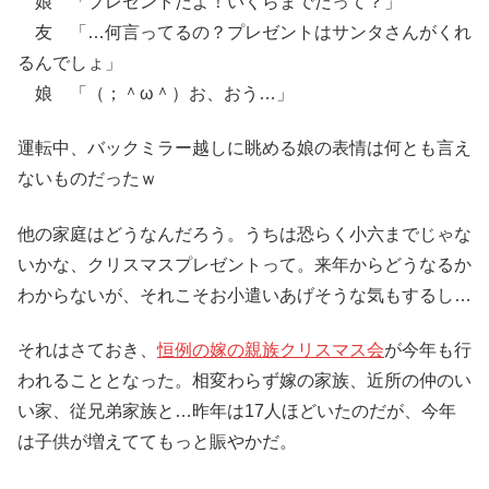
娘 「プレゼントだよ！いくらまでだって？」
友 「…何言ってるの？プレゼントはサンタさんがくれ
るんでしょ」
娘 「（；＾ω＾）お、おう…」
運転中、バックミラー越しに眺める娘の表情は何とも言え
ないものだったｗ
他の家庭はどうなんだろう。うちは恐らく小六までじゃな
いかな、クリスマスプレゼントって。来年からどうなるか
わからないが、それこそお小遣いあげそうな気もするし…
それはさておき、
恒例の嫁の親族クリスマス会
が今年も行
われることとなった。相変わらず嫁の家族、近所の仲のい
い家、従兄弟家族と…昨年は17人ほどいたのだが、今年
は子供が増えててもっと賑やかだ。