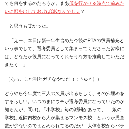
ても何をするのだろうか。まあ
僕を行かせる時点で前みた
いに顔を出しておけばOKなんでしょ
？
…と思うも甘かった。
「えー、本日は新一年生含めた今後のPTAの役員補充と
いう事でして、選考委員として集まってくださった皆様に
は、どなたか役員になってくれそうな方を推薦していただ
きたく…」
（あっ、これ割とガチなやつだ（；＾ω＾））
どうやら今年度で三人の欠員が出るらしく、その穴埋めを
するらしい。いつのまにウチが選考委員になっていたのか
知らんが、聞けば「小学校」毎の派閥があって、──娘の
学校は近隣四校から人が集まるマンモス校…というか児童
数が少ないのでまとめられてるのだが、大体各校からバラ