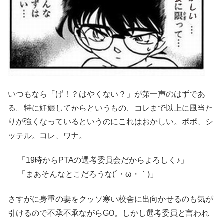
いつもなら「げ！？はやくない？」が第一声のはずであ
る。特に妊娠してからというもの、コレまで以上に風当た
りが強くなっているというのにこれはおかしい。ポポ、シ
ッテル。コレ、ワナ。
「19時からPTAの選考委員会だからよろしく♪」
「まあそんなとこだろうな(´・ω・｀)」
さすがに身重の妻をクッソ寒い校舎に出向かせるのも気が
引けるので不承不承ながらGO。しかし選考委員と言われ