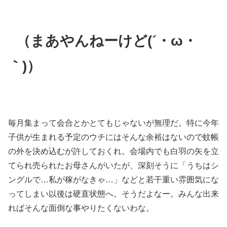
（まあやんねーけど(´・ω・
｀)）
毎月集まって会合とかとてもじゃないが無理だ。特に今年
子供が生まれる予定のウチにはそんな余裕はないので蚊帳
の外を決め込むが許しておくれ。会場内でも白羽の矢を立
てられ売られたお母さんがいたが、深刻そうに「うちはシ
ングルで…私が稼がなきゃ…」などと若干重い雰囲気にな
ってしまい以後は硬直状態へ。そうだよなー。みんな出来
ればそんな面倒な事やりたくないわな。