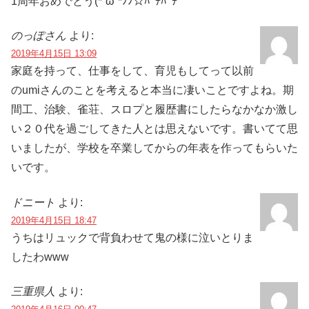
1周年おめでとう(*´ω`*ﾉﾉ☆ﾊﾟﾁﾊﾟﾁ
のっぽさん
より:
2019年4月15日 13:09
家庭を持って、仕事をして、育児もしてって以前
のumiさんのことを考えると本当に凄いことですよね。期
間工、治験、雀荘、スロプと履歴書にしたらなかなか激し
い２０代を過ごしてきた人とは思えないです。書いてて思
いましたが、学校を卒業してからの年表を作ってもらいた
いです。
ドニート
より:
2019年4月15日 18:47
うちはリュックで背負わせて鬼の様に泣いとりま
したわwww
三重県人
より: