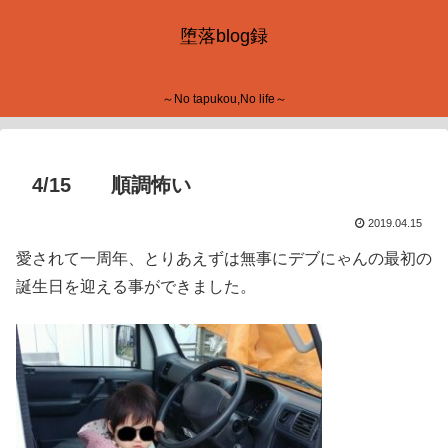
堕落blog録
～No tapukou,No life～
4/15 順調怖い
2019.04.15
愛されて一周年、とりあえずは無事にデブにゃんの最初の
誕生日を迎える事ができました。