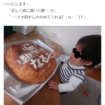
パンにします」
「正しく絵に描いた餅･･･か」
「･･･ドヤ顔すんのやめてくれる(´・ω・｀)？」