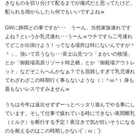
きなものを切り分けて配るまでが儀式だと思ってたけど、
配られる側からしたら何でもいいですよねｗ
GWに静岡との事ですが･･･ うーん。当然家族連れです
よね？というか乳児連れ･･･うーんｗウチですら二号連れ
てどこか出掛けよう！ってなる場所は特にないんですが＾
＾；、強いて言うなら･･･富士山見つつ「まかいの牧場」
とか「御殿場高原リゾート時之栖」とか「御殿場アウトレ
ット」などそこらへんかなぁ？でも混雑しすぎて乳児連れ
てわざわざこの時期行く事もないような（；＾ω＾）身も
蓋もないレスですみませんｗ
うちは今年は遠出せずずーっとベッタリ遊んでやる事にし
ています。そして仕事で疲れている時にできない夜間断乳
（ミルク）を断行する予定！夜泣きで気が狂いそうになる
のを耐えるのはこの時期しかない(´；ω；`)