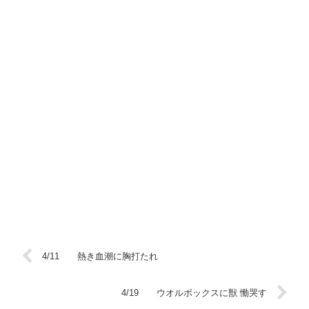
4/11 熱き血潮に胸打たれ
4/19 ウオルボックスに獣 慟哭す