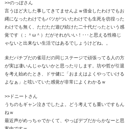
>>のっぽさん
言うほど大した事してきてませんよｗ借金したわけでもお
縄になったわけでもバツがついたわけでも生死を彷徨った
わけでも無く、ただただ遊び続けた二十代だったという感
覚です（；＾ω＾）だがそれがいい！･･･と思える性格じ
ゃないと出来ない生活ではあるでしょうけどね。。
未だパチプだの雀荘だの同じステージで頑張ってる人の方
が実は凄いんじゃないかと思ったりします。坊や哲が引退
を考え始めたとき、ドサ健に「おまえはよくやっていける
よなぁ」と呟いていた感覚が非常によくわかるｗ
>>ドニートさん
うちのもギャン泣きでしたよ。どう考えても重いですもん
ねｗ
最近声がめっちゃでかくて、やっぱデブだからかなーと思
案中ですｗ