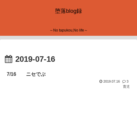
堕落blog録
～No tapukou,No life～
2019-07-16
7/16 ニセでぶ
2019.07.16
3
育児