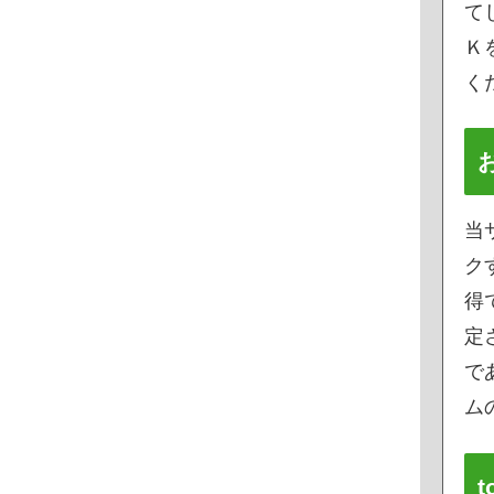
て
Ｋ
く
当
ク
得
定
で
ムの
t