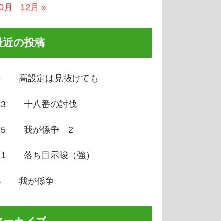
10月
12月 »
最近の投稿
/3 高設定は見抜けても
/23 十八番の討伐
/15 我が係争 2
/11 落ち目示唆（強）
/4 我が係争