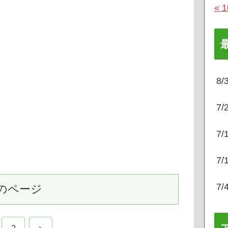
« 
8
7
7
7
7
のページ
次