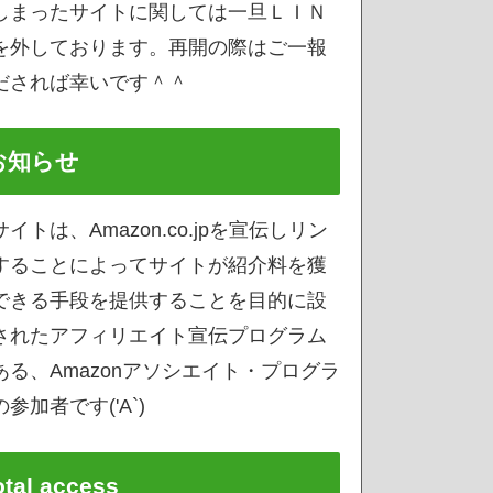
しまったサイトに関しては一旦ＬＩＮ
を外しております。再開の際はご一報
だされば幸いです＾＾
お知らせ
サイトは、Amazon.co.jpを宣伝しリン
することによってサイトが紹介料を獲
できる手段を提供することを目的に設
されたアフィリエイト宣伝プログラム
ある、Amazonアソシエイト・プログラ
参加者です('A`)
otal access