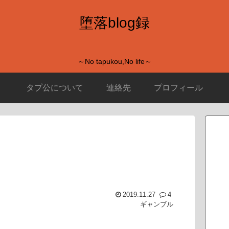
堕落blog録
～No tapukou,No life～
タプ公について
連絡先
プロフィール
2019.11.27
4
ギャンブル