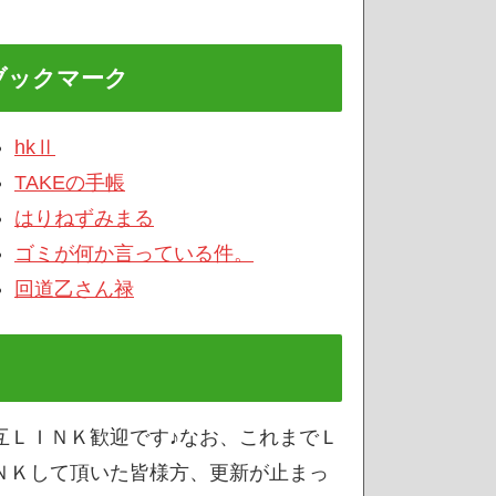
ブックマーク
hkⅡ
TAKEの手帳
はりねずみまる
ゴミが何か言っている件。
回道乙さん禄
互ＬＩＮＫ歓迎です♪なお、これまでＬ
ＮＫして頂いた皆様方、更新が止まっ