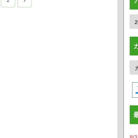
2
へ
8