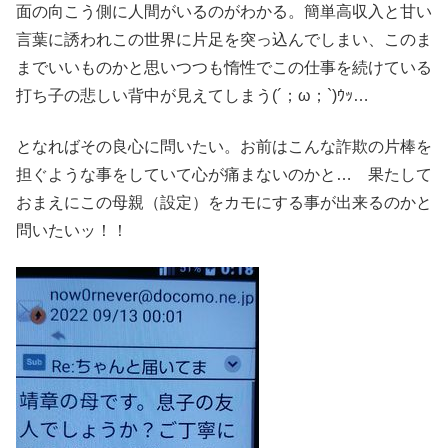
面の向こう側に人間がいるのがわかる。簡単高収入と甘い
言葉に誘われこの世界に片足を突っ込んでしまい、このま
までいいものかと思いつつも惰性でこの仕事を続けている
打ち子の悲しい背中が見えてしまう(´；ω；`)ｳｯ…
となればその良心に問いたい。お前はこんな詐欺の片棒を
担ぐような事をしていて心が痛まないのかと… 果たして
おまえにこの母親（設定）をカモにする事が出来るのかと
問いたいッ！！