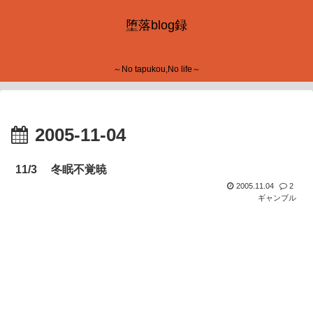
堕落blog録
～No tapukou,No life～
2005-11-04
11/3 冬眠不覚暁
2005.11.04
2
ギャンブル