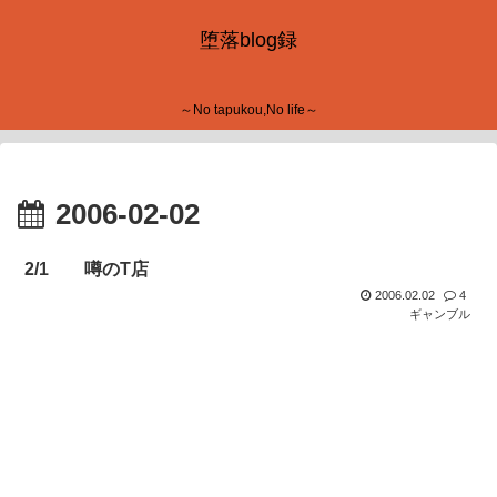
堕落blog録
～No tapukou,No life～
2006-02-02
2/1 噂のT店
2006.02.02
4
ギャンブル