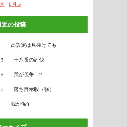
4月
6月 »
最近の投稿
/3 高設定は見抜けても
/23 十八番の討伐
/15 我が係争 2
/11 落ち目示唆（強）
/4 我が係争