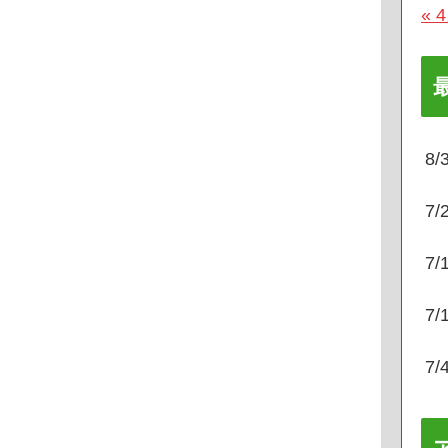
« 
8
7
7
7
7