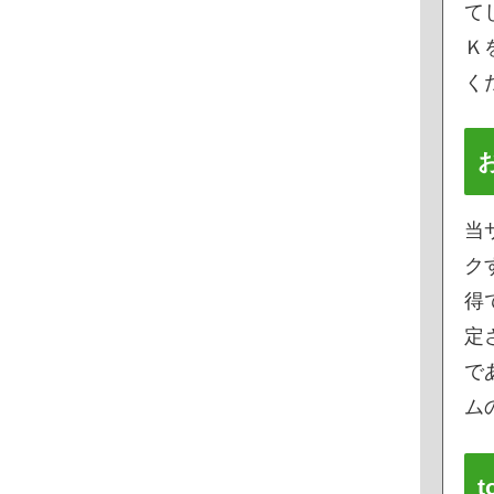
て
Ｋ
く
当
ク
得
定
で
ムの
t