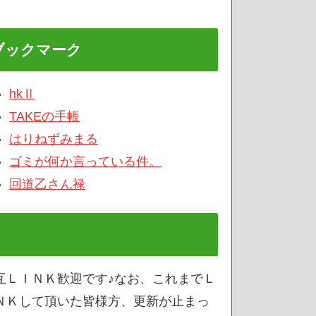
ブックマーク
hkⅡ
TAKEの手帳
はりねずみまる
ゴミが何か言っている件。
回道乙さん禄
互ＬＩＮＫ歓迎です♪なお、これまでＬ
ＮＫして頂いた皆様方、更新が止まっ