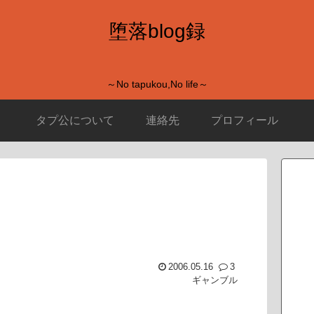
堕落blog録
～No tapukou,No life～
タプ公について
連絡先
プロフィール
2006.05.16
3
ギャンブル