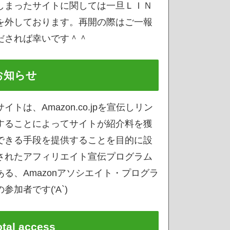
しまったサイトに関しては一旦ＬＩＮ
を外しております。再開の際はご一報
だされば幸いです＾＾
お知らせ
サイトは、Amazon.co.jpを宣伝しリン
することによってサイトが紹介料を獲
できる手段を提供することを目的に設
されたアフィリエイト宣伝プログラム
ある、Amazonアソシエイト・プログラ
参加者です('A`)
otal access