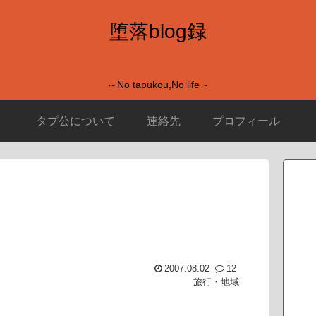
堕落blog録
～No tapukou,No life～
タプ公について
連絡先
プロフィール
2007.08.02
12
旅行・地域