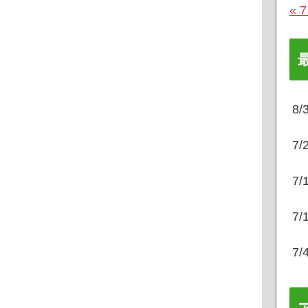
« 
8
7
7
7
7