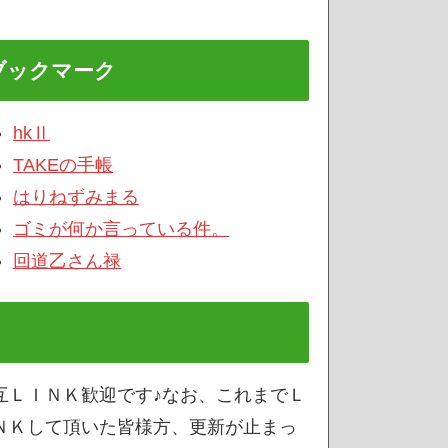
ブックマーク
hkⅡ
TAKEの手帳
はりねずみまる
ゴミが何か言っている件。
回道乙さん禄
互ＬＩＮＫ歓迎です♪なお、これまでＬ
ＮＫして頂いた皆様方、更新が止まっ