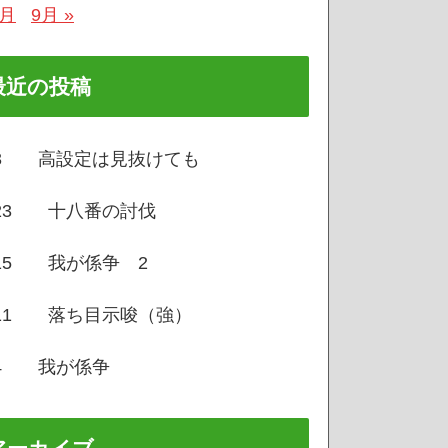
7月
9月 »
最近の投稿
/3 高設定は見抜けても
/23 十八番の討伐
/15 我が係争 2
/11 落ち目示唆（強）
/4 我が係争