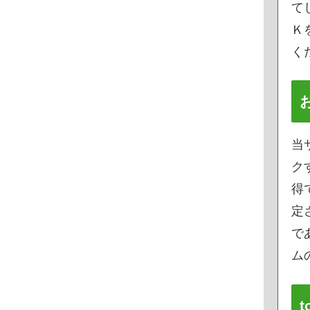
て
Ｋ
く
当
ク
得
定
で
ムの
t