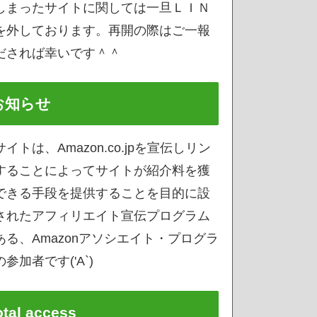
しまったサイトに関しては一旦ＬＩＮ
を外しております。再開の際はご一報
だされば幸いです＾＾
お知らせ
サイトは、Amazon.co.jpを宣伝しリン
することによってサイトが紹介料を獲
できる手段を提供することを目的に設
されたアフィリエイト宣伝プログラム
ある、Amazonアソシエイト・プログラ
参加者です('A`)
otal access