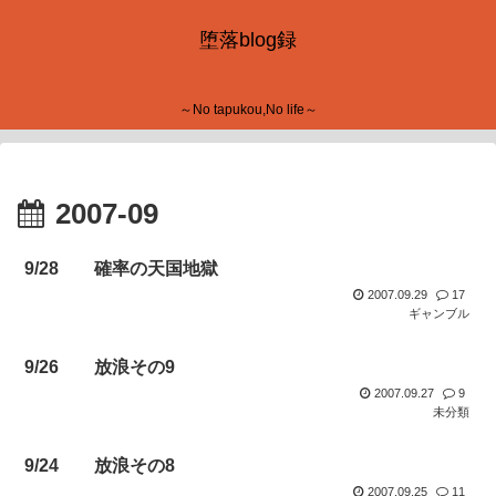
堕落blog録
～No tapukou,No life～
2007-09
9/28 確率の天国地獄
2007.09.29
17
ギャンブル
9/26 放浪その9
2007.09.27
9
未分類
9/24 放浪その8
2007.09.25
11