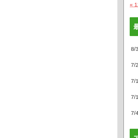
« 
8
7
7
7
7