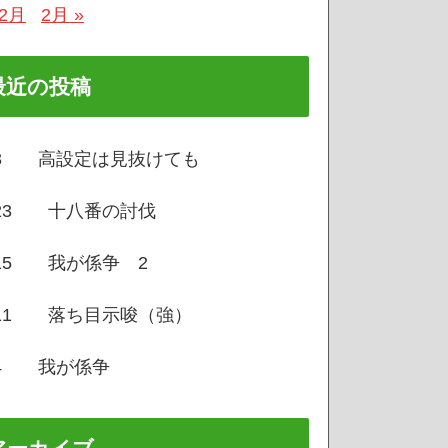
12月
2月 »
最近の投稿
/3 高設定は見抜けても
/23 十八番の討伐
/15 我が係争 2
/11 落ち目示唆（強）
/4 我が係争