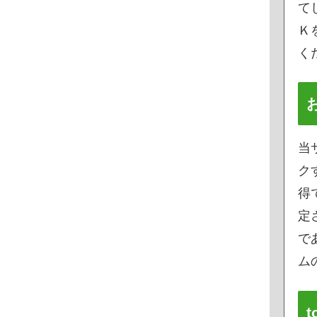
て
Ｋ
く
当
ク
得
定
で
ムの
t