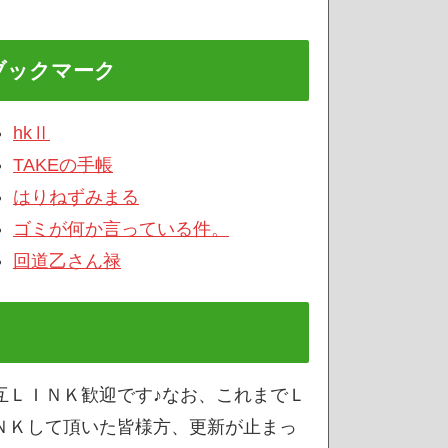
ブックマーク
hkⅡ
TAKEの手帳
はりねずみまる
ゴミが何か言っている件。
回道乙さん禄
互ＬＩＮＫ歓迎です♪なお、これまでＬ
ＮＫして頂いた皆様方、更新が止まっ