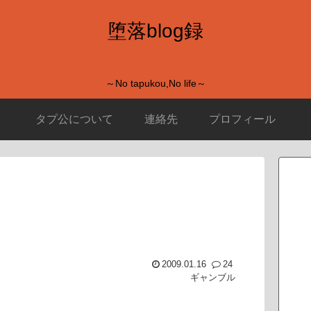
堕落blog録
～No tapukou,No life～
タプ公について
連絡先
プロフィール
2009.01.16
24
ギャンブル