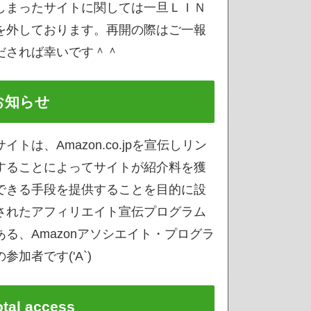
しまったサイトに関しては一旦ＬＩＮ
を外しております。再開の際はご一報
だされば幸いです＾＾
お知らせ
サイトは、Amazon.co.jpを宣伝しリン
することによってサイトが紹介料を獲
できる手段を提供することを目的に設
されたアフィリエイト宣伝プログラム
ある、Amazonアソシエイト・プログラ
参加者です('A`)
otal access