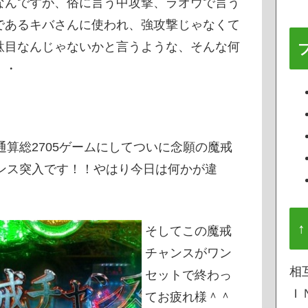
なんですが、俗に言う中攻撃、ラオウで言う
であるキバさんに使われ、強攻撃じゃなくて
駄目なんじゃないかと言うような、そんな何
・・
通算総2705ゲームにしてついに念願の魔戒
ンス突入です！！やはり今日は何かが違
↑
そしてこの魔戒
チャンスがワン
相
セットで終わっ
Ｉ
てお疲れ様＾＾