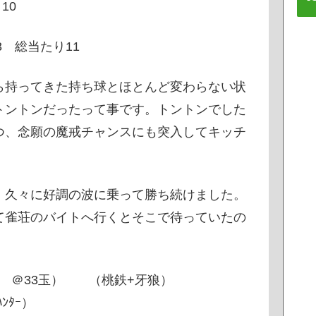
10
 総当たり11
ら持ってきた持ち球とほとんど変わらない状
トントンだったって事です。トントンでした
つ、念願の魔戒チャンスにも突入してキッチ
、久々に好調の波に乗って勝ち続けました。
て雀荘のバイトへ行くとそこで待っていたの
・
0発 ＠33玉） （桃鉄+牙狼）
ﾝﾀｰ）