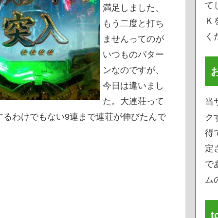
て
満足しました、
Ｋ
もう二度と打ち
く
ませんってのが
いつものパター
ンなのですが、
今日は違いまし
た。大連荘って
当
するわけでもない9連まで連荘が伸びたんで
ク
得
定
で
ムの
t