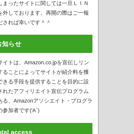
しまったサイトに関しては一旦ＬＩＮ
を外しております。再開の際はご一報
だされば幸いです＾＾
お知らせ
サイトは、Amazon.co.jpを宣伝しリン
することによってサイトが紹介料を獲
できる手段を提供することを目的に設
されたアフィリエイト宣伝プログラム
ある、Amazonアソシエイト・プログラ
参加者です('A`)
otal access