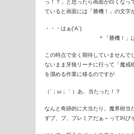
っ！？」と思ったら画面が白くなっ
ていると画面には「勝機！」の文字
・・・はぁ(‘A`)
＊「勝機！」は同系列の
この時点で全く期待していませんで
ないまま牙狼リーチに行って「魔戒
を溜める作業に移るのですが
（´；ω；｀）あ、当たった！？
なんと奇跡的に大当たり。魔界樹当
ずプ、プ、プレミアだぁ～って叫び