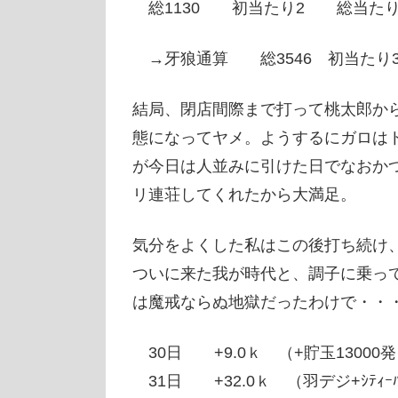
総1130 初当たり2 総当たり
→牙狼通算 総3546 初当たり3
結局、閉店間際まで打って桃太郎か
態になってヤメ。ようするにガロは
が今日は人並みに引けた日でなおか
リ連荘してくれたから大満足。
気分をよくした私はこの後打ち続け
ついに来た我が時代と、調子に乗っ
は魔戒ならぬ地獄だったわけで・・
30日 +9.0ｋ （+貯玉1300
31日 +32.0ｋ （羽デジ+ｼﾃｨｰﾊ