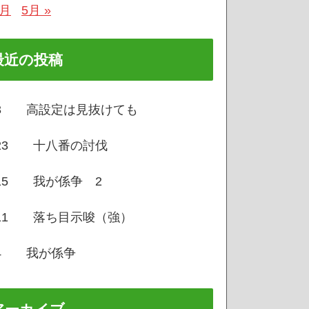
3月
5月 »
最近の投稿
/3 高設定は見抜けても
/23 十八番の討伐
/15 我が係争 2
/11 落ち目示唆（強）
/4 我が係争