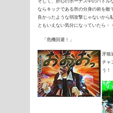
そして、肝心のボーナス中のバトル
ならキックである所の分身の術を敵
良かったような弱攻撃じゃないから
ともいえない気分になっていたら・
「危機回避！」
牙狼
チャ
う！