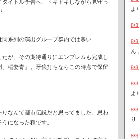
てタイトル予告へ。ドキドキしながら見守っ
よ
が。
8
演出グループ群内では寒い
8
ん
したが、その期待通りにエンブレムも完成し
樹、稲妻青」。牙狼打ちならこの時点で保留
8
8
よ
8
たりなんて都市伝説だと思ってました。思わ
り
そうになった程です。
8