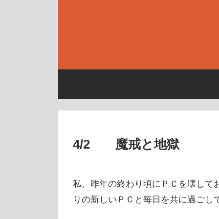
4/2 魔戒と地獄
私、昨年の終わり頃にＰＣを壊して
りの新しいＰＣと毎日を共に過ごし