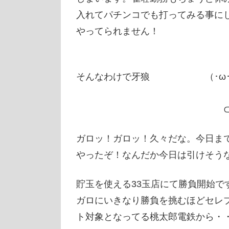
入れてパチンコでも打ってみる事に
やってられません！
∩ 
そんなわけで牙狼 （･ω･ |
| 
⊂⊂____ノ
ガロッ！ガロッ！久々だな。今日ま
やったぞ！なんだか今日は引けそう
貯玉を使える33玉店にて勝負開始で
ガロにいきなり勝負を挑むほどセレ
ト対象となってる桃太郎電鉄から・