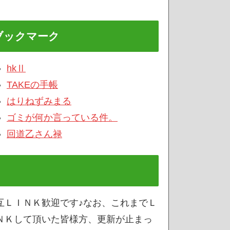
ブックマーク
hkⅡ
TAKEの手帳
はりねずみまる
ゴミが何か言っている件。
回道乙さん禄
互ＬＩＮＫ歓迎です♪なお、これまでＬ
ＮＫして頂いた皆様方、更新が止まっ