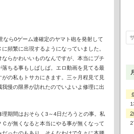
が世なら0ゲーム連確定のヤマト砲を発射して
Ｃに頻繁に出現するようになっていました。
けならかわいいものなんですが、本当にプチ
が落ちる事もしばしば。エロ動画を見てる最
すがの私もトサカにきます。三ヶ月程見て見
減我慢の限界が訪れたのでいよいよ修理に出
1
2
理期間はおそらく3～4日だろうとの事。私
2
ＰＣが無くなると本当にやる事が無くなって
みだったのもあり、そんなわけで久々に本腰