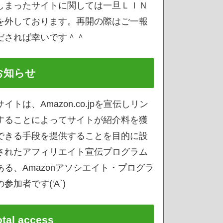
しまったサイトに関しては一旦ＬＩＮ
を外しております。再開の際はご一報
だされば幸いです＾＾
お知らせ
サイトは、Amazon.co.jpを宣伝しリン
することによってサイトが紹介料を獲
できる手段を提供することを目的に設
されたアフィリエイト宣伝プログラム
ある、Amazonアソシエイト・プログラ
参加者です('A`)
otal access