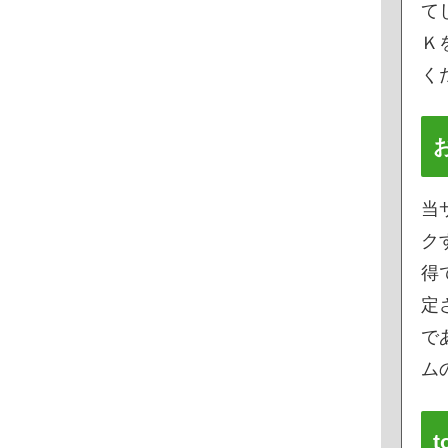
て
Ｋ
く
当
ク
得
定
で
ムの
t