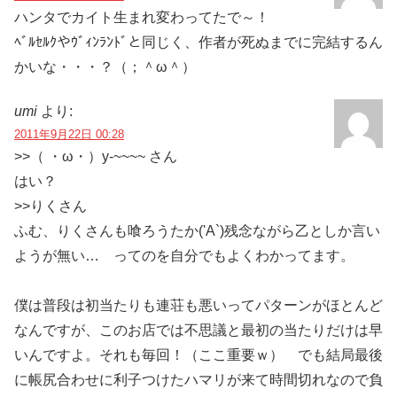
ハンタでカイト生まれ変わってたで～！
ﾍﾞﾙｾﾙｸやｳﾞｨﾝﾗﾝﾄﾞと同じく、作者が死ぬまでに完結するん
かいな・・・？（；＾ω＾）
umi
より:
2011年9月22日 00:28
>>（ ・ω・）y-~~~~ さん
はい？
>>りくさん
ふむ、りくさんも喰ろうたか('A`)残念ながら乙としか言い
ようが無い… ってのを自分でもよくわかってます。
僕は普段は初当たりも連荘も悪いってパターンがほとんど
なんですが、このお店では不思議と最初の当たりだけは早
いんですよ。それも毎回！（ここ重要ｗ） でも結局最後
に帳尻合わせに利子つけたハマリが来て時間切れなので負