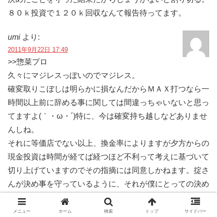
８０ｋ投資で１２０ｋ回収なんて報告待ってます。
umi
より:
2011年9月22日 17:49
>>惣菜プロ
久々にマジレスっぽいのでマジレス。
確変取りこぼしは明らかに損なんだからＭＡＸ打つなら一
時間以上前に辞める事に関しては間違っちゃいないと思っ
てますよ(｀・ω・´)特に、今は確変持ち越しなどありませ
んしね。
それに等価店でない以上、換金率によりますが夕方からの
現金投資は時間が経てば経つほど不利って考えに基づいて
切り上げていますのでその指摘には同意しかねます。掟さ
んが決め事を守っているように、それが僕にとっての決め
事なのです。
あと、嘆いてるのはトータル確率的な話ですので一日の試
メニュー
ホーム
検索
トップ
サイドバー