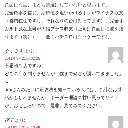
真面目な話、まとも抽選はしていないと思います。
完全確率を信じ、期待値を追いかけるボクがマイナス収支
（都内在住ですし、それなりの台は打ってます）、完全オ
カルト派な上司が大幅プラス収支（上司は真面目に波を語
ります（笑））。 全くパチスロはクソゲーですな。
０．３４
より:
2011年9月21日 02:25
不思議な店ですね。
どこの店か判りませんが、僕まで疑念が湧いてきましたよ
ｗ
umiさんみたいに正攻法を知っている人には、余計なお世
話かもしれませんが、ボーダー理論の甘い罠ってサイト
が、おもしろいので、是非、見てみてください。
椰子
より:
2011年9月21日 10:49