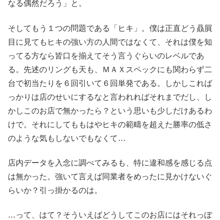
なる偶然だろう」と。
そしてもう１つの問題である「ヒキ」。僕は正直どう贔屓
目に見てもヒキの強い方の人間ではなくて、それは僕を知
ってる方なら皆口を揃えてそう言うぐらいのレベルであ
る。先述のリングも天も、ＭＡＸスペックにも関わらず二
台で初当たりを６回引いて６回単発である。しかしこれば
っかりは店のせいにするなと言われればそれまでだし、し
かしこのお店で無かったら？という思いも少しだけあるわ
けで。それにしてももはやヒキの範疇を超えた勝率の低さ
のような気もしないでもなくて…
店内データを入念に調べてみるも、特に違和感を感じる点
は無かった。強いて言えば同業者をめったに見かけないぐ
らいか？引っ掛かるのは。
…って、はて？そういえばどうしてこのお店にはそれっぽ