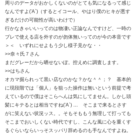
周りのデータがおかしくないのがとても気になるって感じ
なんですよ('A`)（するとイコール、やはり僕のヒキが悪す
ぎるだけの可能性が高いわけで）
行かなきゃいいってのは物凄い正論なんですけど、一時の
ブレで使える店を外すのが勿体無いってのが今の本音です
＞＜ いずれにせよもう少し様子見かな・・
>>奈々氏７さん
まだグレーだから晒せないぽ。控えめに調査します。
>>はちさん
オカマ掘られって黒い店なのかな？かな＾＾；？ 基本的
に現段階では「個人」を狙った操作は無いという前提で考
えているので僕はそこらへんは気にしてません。しかし頭
髪にキテるとは相当ですね('A`) … そこまで来るとさす
がに笑えない状況ッス。。そもそももう無理して打っても
そこまでおいしくない時代ですし、こんな風に心を重くす
るぐらいならいっそスッパリ辞めるのも手なんですよね。