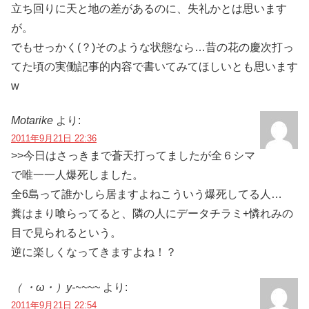
立ち回りに天と地の差があるのに、失礼かとは思います
が。
でもせっかく(？)そのような状態なら…昔の花の慶次打っ
てた頃の実働記事的内容で書いてみてほしいとも思います
w
Motarike
より:
2011年9月21日 22:36
>>今日はさっきまで蒼天打ってましたが全６シマ
で唯一一人爆死しました。
全6島って誰かしら居ますよねこういう爆死してる人…
糞はまり喰らってると、隣の人にデータチラミ+憐れみの
目で見られるという。
逆に楽しくなってきますよね！？
（ ・ω・）y-~~~~
より:
2011年9月21日 22:54