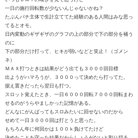
一日の施行回転数が少ないんじゃないかね？
たぶんパチ主体で生計立ててた経験のある人間はみな思っ
てるとオモ。
日内変動のギザギザのグラフの上の部分で下の部分を補う
のに
下の部分だけ打って、ヒキが弱いなどと笑止！（ゴメン
ネ）
ＭＡＸ打つときは結果がどう出ても３０００回目標
出ようがハマろうが、３０００って決めたら打ってた。
据え置きだったら翌日も打つ。
スロット覚えたとき、一日６０００回転７０００回転まわ
せるのがうらやましかった記憶がある。
どんなにがんばってもスロみたいに回せないのだから
せめて一日３０００回は打とうと思った。
もちろん年に何回かは１００ｋ負けてたけど
決めたことを守った結果だからしょうがないと割り切る。