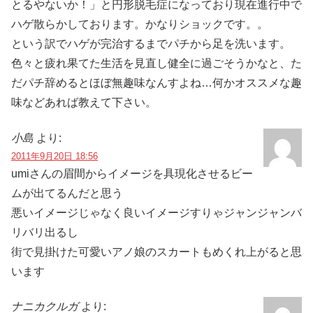
とるやないか！」と円形脱毛症になっており現在進行中で
ハゲ散らかしております。かなりショックです。。
という訳でハゲが完治するまでパチから足を洗います。
色々と疲れ果てた生活を見直し健全に過ごそうかなと、た
だパチ辞めるとほぼ無趣味なんすよね…何かオススメな趣
味などあれば教えて下さい。
小島
より:
2011年9月20日 18:56
umiさんの眉間からイメージを具現化させるビー
ムが出てるんだと思う
悪いイメージじゃなく良いイメージすりゃジャンジャンバ
リバリ出るし
街で見掛けた可愛いアノ娘のスカートもめくれ上がると思
います
ナニカクルガ
より: