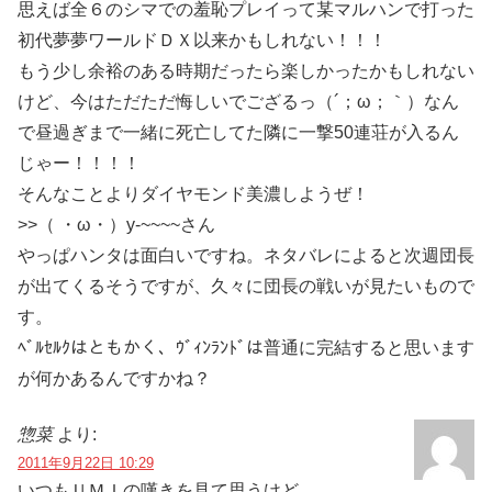
思えば全６のシマでの羞恥プレイって某マルハンで打った
初代夢夢ワールドＤＸ以来かもしれない！！！
もう少し余裕のある時期だったら楽しかったかもしれない
けど、今はただただ悔しいでござるっ（´；ω；｀）なん
で昼過ぎまで一緒に死亡してた隣に一撃50連荘が入るん
じゃー！！！！
そんなことよりダイヤモンド美濃しようぜ！
>>（ ・ω・）y-~~~~さん
やっぱハンタは面白いですね。ネタバレによると次週団長
が出てくるそうですが、久々に団長の戦いが見たいもので
す。
ﾍﾞﾙｾﾙｸはともかく、ｳﾞｨﾝﾗﾝﾄﾞは普通に完結すると思います
が何かあるんですかね？
惣菜
より:
2011年9月22日 10:29
いつもＵＭＩの嘆きを見て思うけど