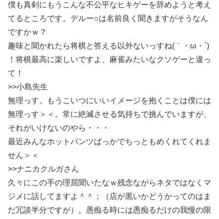
僕も真剣にもうこんな不公平なヒキゲーを辞めようと考え
てるところです。デルー○は名前良く聞きますがそうなん
ですかｗ？
趣味と聞かれたら将棋と答える以外ないっすね(｀・ω・´)
！将棋最高に楽しいですよ、麻雀みたいなクソゲーと違っ
て！
>>小島先生
無理っす。もうこいつにいいイメージを抱くことは僕には
無理っす＞＜。常に絶滅させる気持ちで挑んでいますが、
それがいけないのやら・・・
最近みんなホットパンツばっかでちっともめくれてくれま
せん＞＜
>>ナニカクルガさん
久々にこの手の理屈聞いたなｗ残念ながらネタではなくマ
ジメに話してますよ＾＾；（店が黒いかどうかってのはま
だ冗談半分ですが）。愚痴る時には愚痴るだけの我慢の限