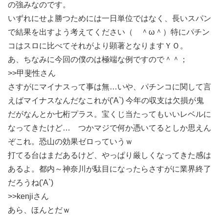
の強みなのです。
いずれにせよ勝つためには一日単位ではなく、長いスパン
で結果を出すよう考えてください（ ＾ω＾）特にパチン
コはスロに比べてそれがより顕著となりますＹＯ。
あ、ちなみに今回の僕のは極端な例ですので＾＾；
>>甲斐性さん
さすがにマイナスって事は無…いや、パチンコに関して言
えばマイナスなんだなこれが('A`) 今年の収支は欠損が鬼
だがなんとか七桁プラス。宝くじ当たってもいいレベルに
なってきたけど… つかマジで何か憑いてるとしか思えん
ぞこれ。恐山の効果ゼロっていうｗ
打てる台はまだあるけど、やっぱり厳しくなってきた感は
あるよ。都内～神奈川が駄目になったらさすがに業界終了
だろうね('A`)
>>kenjiさん
あら、ほんとだｗ