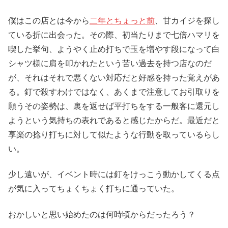
僕はこの店とは今から
二年とちょっと前
、甘カイジを探し
ている折に出会った。その際、初当たりまで七倍ハマリを
喫した挙句、ようやく止め打ちで玉を増やす段になって白
シャツ様に肩を叩かれたという苦い過去を持つ店なのだ
が、それはそれで悪くない対応だと好感を持った覚えがあ
る。釘で殺すわけではなく、あくまで注意してお引取りを
願うその姿勢は、裏を返せば平打ちをする一般客に還元し
ようという気持ちの表れであると感じたからだ。最近だと
享楽の捻り打ちに対して似たような行動を取っているらし
い。
少し遠いが、イベント時には釘をけっこう動かしてくる点
が気に入ってちょくちょく打ちに通っていた。
おかしいと思い始めたのは何時頃からだったろう？