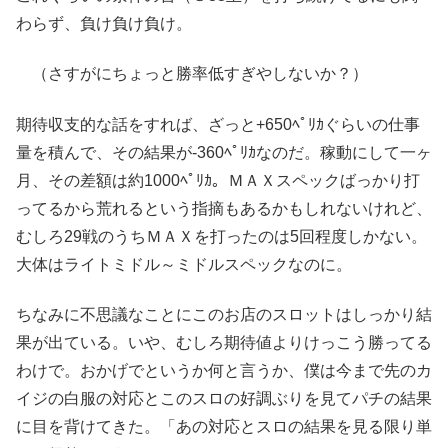
わらず、負け負け負け。
（さすがにちょっと勝率低すぎやしないか？）
期待収支的な話をすれば、ざっと+650ﾍﾟﾘｶぐらいの仕事
量を積んで、その結果が-360ﾍﾟﾘｶなのだ。稼動にして一ヶ
月、その差額は約1000ﾍﾟﾘｶ。ＭＡＸスペックばっかり打
ってるから荒れるという指摘もあるかもしれないけれど、
むしろ29戦のうちＭＡＸを打ったのは5回程度しかない。
大体はライトミドル～ミドルスペックなのに。
ちなみに不思議なことにこのお店のスロットはしっかり結
果が出ている。いや、むしろ期待値よりけっこう勝ってる
わけで。おかげでというか何と言うか、僕は今まで先のカ
イジの白服の対応とこのスロの好調ぶりを見てパチの結果
に目を背けてきた。「あの対応とスロの結果を見る限り単