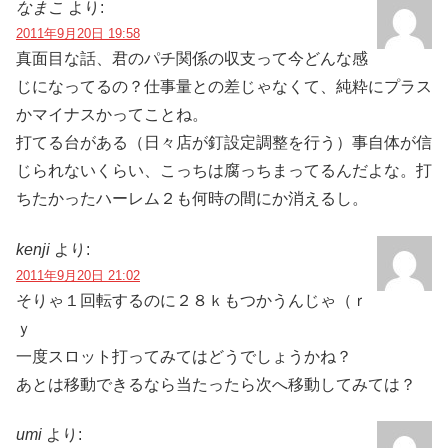
なまこ
より:
2011年9月20日 19:58
真面目な話、君のパチ関係の収支って今どんな感
じになってるの？仕事量との差じゃなくて、純粋にプラス
かマイナスかってことね。
打てる台がある（日々店が釘設定調整を行う）事自体が信
じられないくらい、こっちは腐っちまってるんだよな。打
ちたかったハーレム２も何時の間にか消えるし。
kenji
より:
2011年9月20日 21:02
そりゃ１回転するのに２８ｋもつかうんじゃ（ｒ
ｙ
一度スロット打ってみてはどうでしょうかね？
あとは移動できるなら当たったら次へ移動してみては？
umi
より: