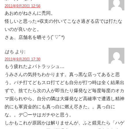
2011年9月20日 12:56
あおめがねさんに禿同。
怪しいと思った+収支の付いてこなさ過ぎる店では打たな
いのが良いかと。
さぁ、店舗名を晒そう(ﾟ▽ﾟ*)
はち
より:
2011年9月20日 17:30
もう疲れたよパトラッシュ…
うみさんの気持ちわかります。真っ黒な店ってあると思
う。パチ打てどもスロ打てども自分が打つ時は全く結果出
ずで、捨てたら次の人が即当たり爆発など毎度毎度のオカ
マ掘られやら、自分の隣は大爆発など高確率で遭遇し精神
的にも軍資金的にも真っ白に燃え尽きた。。真っ白に
な。。デ◯ーサはガチやと思う。
しかもこれが原因かは解りませんが、ふと鏡見たら「ハゲ