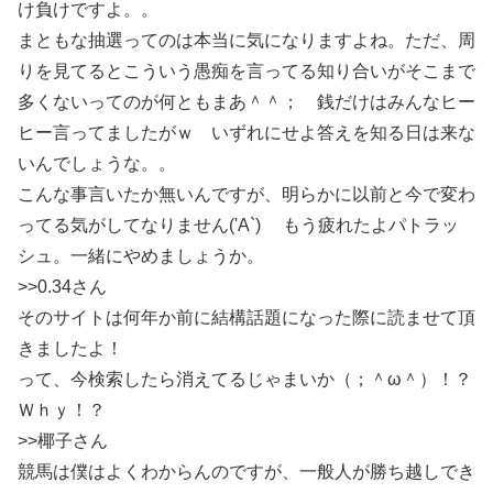
け負けですよ。。
まともな抽選ってのは本当に気になりますよね。ただ、周
りを見てるとこういう愚痴を言ってる知り合いがそこまで
多くないってのが何ともまあ＾＾； 銭だけはみんなヒー
ヒー言ってましたがｗ いずれにせよ答えを知る日は来な
いんでしょうな。。
こんな事言いたか無いんですが、明らかに以前と今で変わ
ってる気がしてなりません('A`) もう疲れたよパトラッ
シュ。一緒にやめましょうか。
>>0.34さん
そのサイトは何年か前に結構話題になった際に読ませて頂
きましたよ！
って、今検索したら消えてるじゃまいか（；＾ω＾）！？
Ｗｈｙ！？
>>椰子さん
競馬は僕はよくわからんのですが、一般人が勝ち越しでき