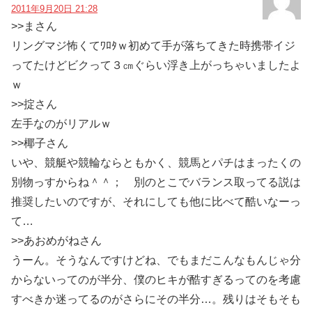
2011年9月20日 21:28
>>まさん
リングマジ怖くてﾜﾛﾀｗ初めて手が落ちてきた時携帯イジ
ってたけどビクって３㎝ぐらい浮き上がっちゃいましたよ
ｗ
>>掟さん
左手なのがリアルｗ
>>椰子さん
いや、競艇や競輪ならともかく、競馬とパチはまったくの
別物っすからね＾＾； 別のとこでバランス取ってる説は
推奨したいのですが、それにしても他に比べて酷いなーっ
て…
>>あおめがねさん
うーん。そうなんですけどね、でもまだこんなもんじゃ分
からないってのが半分、僕のヒキが酷すぎるってのを考慮
すべきか迷ってるのがさらにその半分…。残りはそもそも