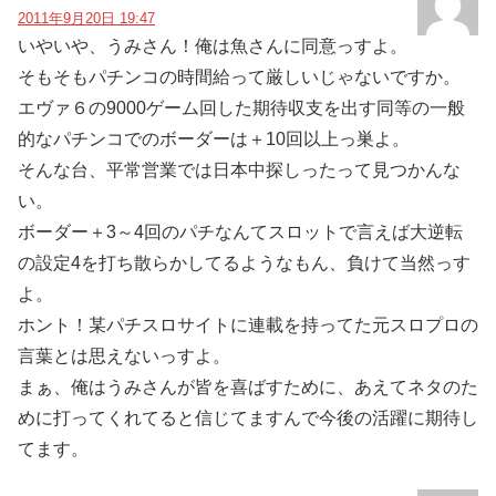
2011年9月20日 19:47
いやいや、うみさん！俺は魚さんに同意っすよ。
そもそもパチンコの時間給って厳しいじゃないですか。
エヴァ６の9000ゲーム回した期待収支を出す同等の一般
的なパチンコでのボーダーは＋10回以上っ巣よ。
そんな台、平常営業では日本中探しったって見つかんな
い。
ボーダー＋3～4回のパチなんてスロットで言えば大逆転
の設定4を打ち散らかしてるようなもん、負けて当然っす
よ。
ホント！某パチスロサイトに連載を持ってた元スロプロの
言葉とは思えないっすよ。
まぁ、俺はうみさんが皆を喜ばすために、あえてネタのた
めに打ってくれてると信じてますんで今後の活躍に期待し
てます。