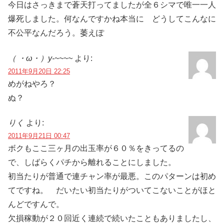
今日はさっきまで蒼天打ってましたが全６シマで唯一一人
爆死しました。何なんですかね本当に どうしてこんなに
不公平なんだろう。萎えぽ
（ ・ω・）y-~~~~
より:
2011年9月20日 22:25
めがねやろ？
ぬ？
りく
より:
2011年9月21日 00:47
ボクもここ三ヶ月の出玉率が６０％をきってるの
で、しばらくパチから離れることにしました。
初当たりが普通で連チャン率が最悪。このパターンは初め
てですね。 だいたい初当たりがついてこないことがほと
んどですんで。
欠損稼動が２０回近く連続で続いたこともありましたし、