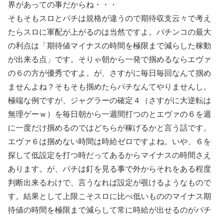
界があっての事だからね・・・
そもそもスロとパチは規格が違うので期待収支云々で考え
たらスロに軍配が上がるのは当然ですよ。パチンコの最大
の利点は「期待値マイナスの時間を極限まで減らした稼動
が出来る点」です。そりゃ朝から一発で掴めるならエヴァ
の６の方が優秀ですよ。が、さすがに毎日毎回なんて掴め
ませんよね？そもそも掴めたらパチなんてやりませんし。
極端な例ですが、ジャグラーの確定４（さすがに大逆転は
無理ゲーｗ）を毎日朝から一週間打つのとエヴァの６を週
に一度だけ掴めるのではどちらが稼げるかと言う話です。
エヴァ６は掴めない時間は時給ゼロですよね。いや、６を
探して低設定を打つ時だってあるからマイナスの時間さえ
あります。が、パチは釘を見る事で外からそれをある程度
判断出来るわけで、言うなれば設定が覗けるようなもので
す。結果として上限こそスロに比べ低いもののマイナス期
待値の時間を極限まで減らして常に時給が出せるのがパチ