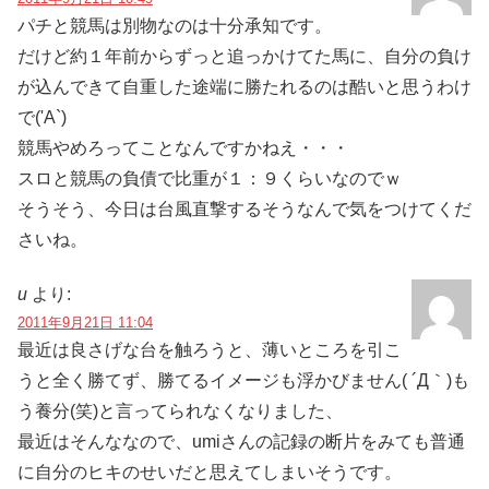
パチと競馬は別物なのは十分承知です。
だけど約１年前からずっと追っかけてた馬に、自分の負け
が込んできて自重した途端に勝たれるのは酷いと思うわけ
で('A`)
競馬やめろってことなんですかねえ・・・
スロと競馬の負債で比重が１：９くらいなのでｗ
そうそう、今日は台風直撃するそうなんで気をつけてくだ
さいね。
u
より:
2011年9月21日 11:04
最近は良さげな台を触ろうと、薄いところを引こ
うと全く勝てず、勝てるイメージも浮かびません( ´Д｀)も
う養分(笑)と言ってられなくなりました、
最近はそんななので、umiさんの記録の断片をみても普通
に自分のヒキのせいだと思えてしまいそうです。