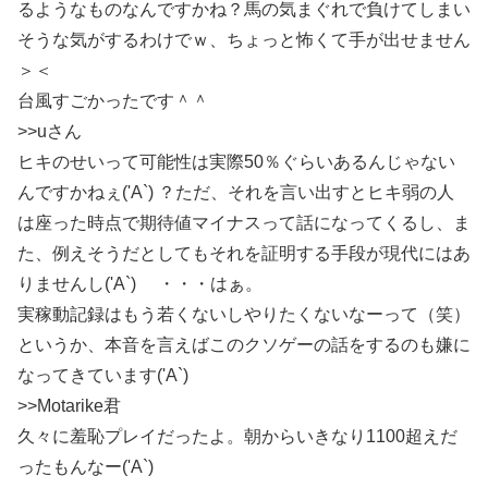
るようなものなんですかね？馬の気まぐれで負けてしまい
そうな気がするわけでｗ、ちょっと怖くて手が出せません
＞＜
台風すごかったです＾＾
>>uさん
ヒキのせいって可能性は実際50％ぐらいあるんじゃない
んですかねぇ('A`) ？ただ、それを言い出すとヒキ弱の人
は座った時点で期待値マイナスって話になってくるし、ま
た、例えそうだとしてもそれを証明する手段が現代にはあ
りませんし('A`) ・・・はぁ。
実稼動記録はもう若くないしやりたくないなーって（笑）
というか、本音を言えばこのクソゲーの話をするのも嫌に
なってきています('A`)
>>Motarike君
久々に羞恥プレイだったよ。朝からいきなり1100超えだ
ったもんなー('A`)