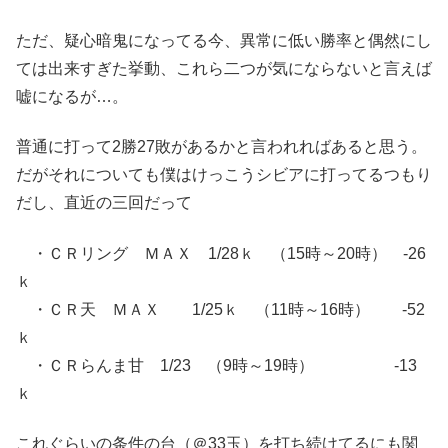
ただ、疑心暗鬼になってる今、異常に低い勝率と偶然にし
ては出来すぎた挙動、これら二つが気にならないと言えば
嘘になるが…。
普通に打って2勝27敗があるかと言われればあると思う。
だがそれについても僕はけっこうシビアに打ってるつもり
だし、直近の三回だって
・ＣＲリング ＭＡＸ 1/28ｋ （15時～20時） -26
ｋ
・ＣＲ天 ＭＡＸ 1/25ｋ （11時～16時） -52
ｋ
・ＣＲらんま甘 1/23 （9時～19時） -13
ｋ
これぐらいの条件の台（＠33玉）を打ち続けてるにも関