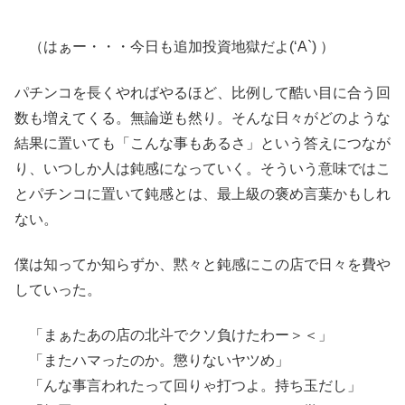
（はぁー・・・今日も追加投資地獄だよ(‘A`) ）
パチンコを長くやればやるほど、比例して酷い目に合う回
数も増えてくる。無論逆も然り。そんな日々がどのような
結果に置いても「こんな事もあるさ」という答えにつなが
り、いつしか人は鈍感になっていく。そういう意味ではこ
とパチンコに置いて鈍感とは、最上級の褒め言葉かもしれ
ない。
僕は知ってか知らずか、黙々と鈍感にこの店で日々を費や
していった。
「まぁたあの店の北斗でクソ負けたわー＞＜」
「またハマったのか。懲りないヤツめ」
「んな事言われたって回りゃ打つよ。持ち玉だし」