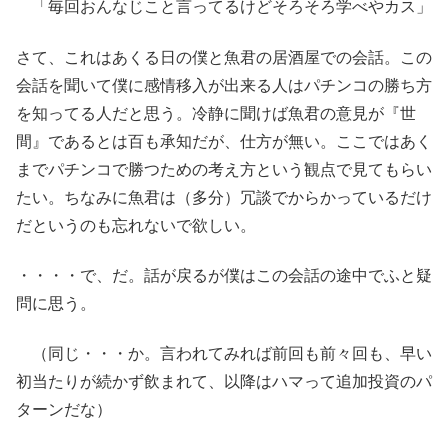
「毎回おんなじこと言ってるけどそろそろ学べやカス」
さて、これはあくる日の僕と魚君の居酒屋での会話。この
会話を聞いて僕に感情移入が出来る人はパチンコの勝ち方
を知ってる人だと思う。冷静に聞けば魚君の意見が『世
間』であるとは百も承知だが、仕方が無い。ここではあく
までパチンコで勝つための考え方という観点で見てもらい
たい。ちなみに魚君は（多分）冗談でからかっているだけ
だというのも忘れないで欲しい。
・・・・で、だ。話が戻るが僕はこの会話の途中でふと疑
問に思う。
（同じ・・・か。言われてみれば前回も前々回も、早い
初当たりが続かず飲まれて、以降はハマって追加投資のパ
ターンだな）