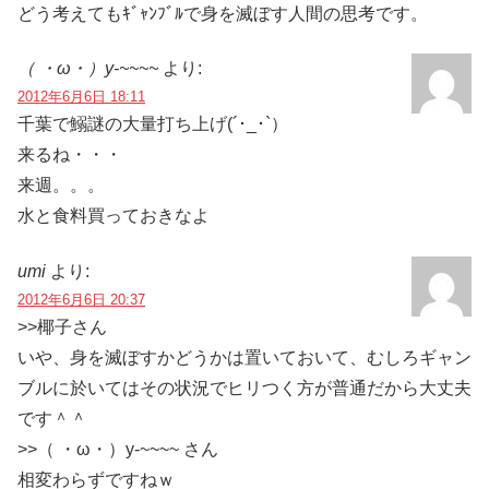
どう考えてもｷﾞｬﾝﾌﾞﾙで身を滅ぼす人間の思考です。
（ ・ω・）y-~~~~
より:
2012年6月6日 18:11
千葉で鰯謎の大量打ち上げ(´･_･`）
来るね・・・
来週。。。
水と食料買っておきなよ
umi
より:
2012年6月6日 20:37
>>椰子さん
いや、身を滅ぼすかどうかは置いておいて、むしろギャン
ブルに於いてはその状況でヒリつく方が普通だから大丈夫
です＾＾
>>（ ・ω・）y-~~~~ さん
相変わらずですねｗ