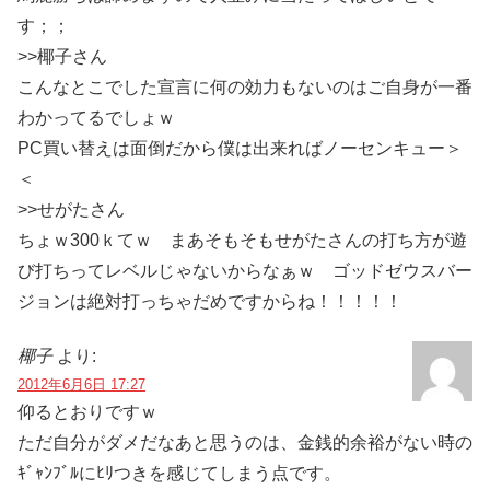
す；；
>>椰子さん
こんなとこでした宣言に何の効力もないのはご自身が一番
わかってるでしょｗ
PC買い替えは面倒だから僕は出来ればノーセンキュー＞
＜
>>せがたさん
ちょｗ300ｋてｗ まあそもそもせがたさんの打ち方が遊
び打ちってレベルじゃないからなぁｗ ゴッドゼウスバー
ジョンは絶対打っちゃだめですからね！！！！！
椰子
より:
2012年6月6日 17:27
仰るとおりですｗ
ただ自分がダメだなあと思うのは、金銭的余裕がない時の
ｷﾞｬﾝﾌﾞﾙにﾋﾘつきを感じてしまう点です。