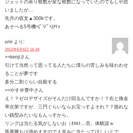
ジェットの余り枚数が変な枚数になっていたのでもしや思
いましたが…
先月の収支▲300kです。
あそべる5号機ﾍ(ﾟ∀ﾟﾍ)ｱﾋｬ
umi
より:
2012年6月6日 16:44
>>kenjiさん
引けて当然って思ってる人たちに僕らの苦しみを味わわせ
ることが夢です
多分二割ぐらい自殺する
>>やす＠豊中さん
え！？ゼロデザイズがそんだけ回るんですか！？右と換金
率次第ですが、三円ぐらいならお宝っすよそれ？？捻れな
い銭型みたいなもんっすから。
リングは当たる気がしないお（ｵｶﾙﾄ…否。体験談ｗ
馬鹿勝ちは諦めますので人並みに当たってほしいとで