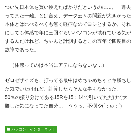
つい先日本体を買い換えたばかりだというのに…。一難去
ってまた一難。とは言え、データ云々の問題が大きかった
本体とは比べるべくも無く軽症なのでヨシとするか。それ
にしても体感で年に三回ぐらいパソコンが壊れている気が
するんだけれど、ちゃんと計測するとこの五年で四度目の
故障であった。
（体感ってのは本当にアテにならないな…）
ゼロゼザイズも、打ってる最中はめちゃめちゃヒキ勝ちし
た気でいたけれど、計算したらそんな事もなかった。
50％の振り分けである15Rを15：14で引いてただけで大
勝した気になってた自分… ううっ、不憫や(´；ω；`)
パソコン・インターネット