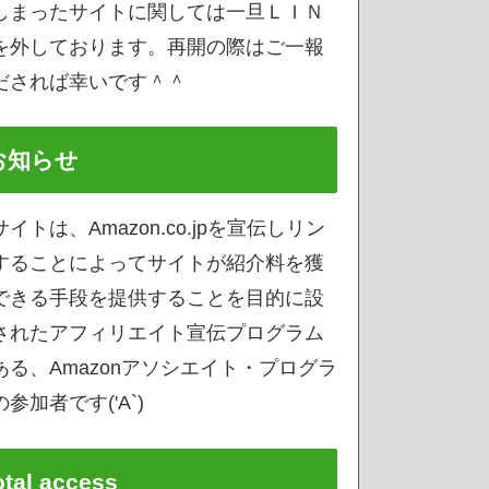
しまったサイトに関しては一旦ＬＩＮ
を外しております。再開の際はご一報
だされば幸いです＾＾
お知らせ
サイトは、Amazon.co.jpを宣伝しリン
することによってサイトが紹介料を獲
できる手段を提供することを目的に設
されたアフィリエイト宣伝プログラム
ある、Amazonアソシエイト・プログラ
参加者です('A`)
otal access