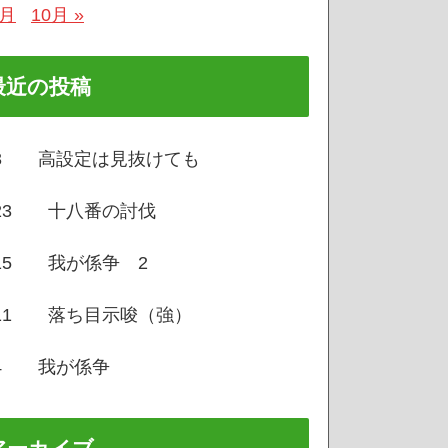
8月
10月 »
最近の投稿
/3 高設定は見抜けても
/23 十八番の討伐
/15 我が係争 2
/11 落ち目示唆（強）
/4 我が係争