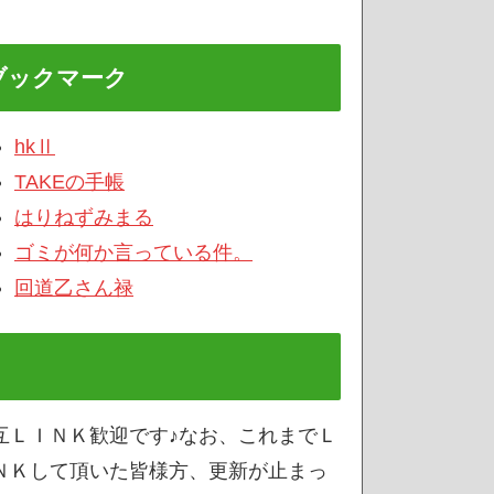
ブックマーク
hkⅡ
TAKEの手帳
はりねずみまる
ゴミが何か言っている件。
回道乙さん禄
互ＬＩＮＫ歓迎です♪なお、これまでＬ
ＮＫして頂いた皆様方、更新が止まっ