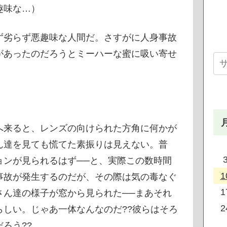
趣味な…）
ず劣らず悪趣味な人間だ。さすがに人身事故
があったのだろうとミーハーな蜜に吸い寄せ
。
へ来ると、レンズの向けられた方角に何かが
ん達を見ても慌てた素振りは見えない。普
ョンが見られるはず──と、実際この数時間
1
事故が発生するのだが、その際は気の毒なぐ
1
さん達の様子が窓から見られた──まあそれ
2
しい。じゃあ一体なんなのだ??彼らはそろ
ろう??