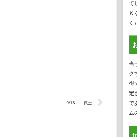
て
Ｋ
く
当
ク
得
定
で
9/13 戦士
ムの
t