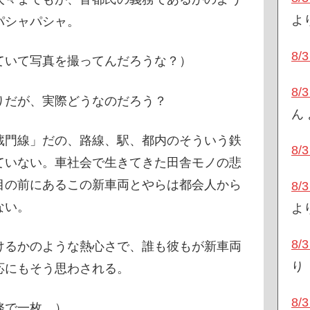
よ
パシャパシャ。
8
いて写真を撮ってんだろうな？）
8
りだが、実際どうなのだろう？
ん
蔵門線」だの、路線、駅、都内のそういう鉄
8
ていない。車社会で生きてきた田舎モノの悲
目の前にあるこの新車両とやらは都会人から
8
ない。
よ
8
けるかのような熱心さで、誰も彼もが新車両
り
応にもそう思わされる。
8
務で一枚…）