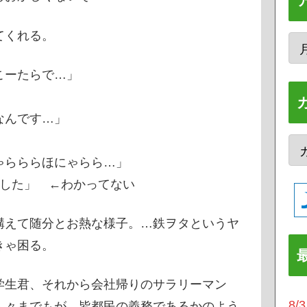
てくれる。
こーたらで…」
なんです…」
ゃらららほにゃらら…」
ました」 ←わかってない
構えて随分とお熱な様子。…鉄ヲタというヤ
きゃ困る。
学生君、それから会社帰りのサラリーマン
8
人々までもが、皆都民の義務であるかのよう