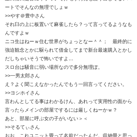
ートでそんなの無理でしょｗ
>>やす＠豊中さん
それ臼の上に板置いて麻雀したら？って言ってるようなも
んですよｗ
ニコ生はねーｗ住む世界がちょっとなー＾＾； 最終的に
強迫観念とかに駆られて借金してまで新台最速購入とかし
だしちゃいそうで怖いですよ…
スロ台は騒音に弱い場所なので多分無理ぽ。
>>一男太郎さん
え？よく聞こえなかったんでもう一回言ってください。
>>ヨシホイさん
言わんとしてる事はわかるけん、あれって実用性の面から
言ったらメインの部屋でするには厳しくねーかｗ？
あと、部屋に呼ぶ女の子がいない＞＜
>>そるてぃさん
おお、これユニット畳って名前だったんだ。収納畳と思っ