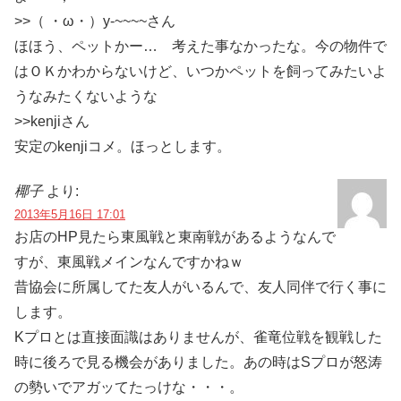
>>（ ・ω・）y-~~~~さん
ほほう、ペットかー… 考えた事なかったな。今の物件で
はＯＫかわからないけど、いつかペットを飼ってみたいよ
うなみたくないような
>>kenjiさん
安定のkenjiコメ。ほっとします。
椰子
より:
2013年5月16日 17:01
お店のHP見たら東風戦と東南戦があるようなんで
すが、東風戦メインなんですかねｗ
昔協会に所属してた友人がいるんで、友人同伴で行く事に
します。
Kプロとは直接面識はありませんが、雀竜位戦を観戦した
時に後ろで見る機会がありました。あの時はSプロが怒涛
の勢いでアガッてたっけな・・・。