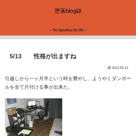
堕落blog録
～No tapukou,No life～
5/13 性格が出ますね
2013.05.13
引越しから一ヶ月半という時を費やし、ようやくダンボー
ルを全て片付ける事が出来た。