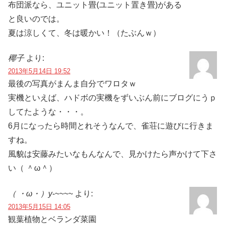
布団派なら、ユニット畳(ユニット置き畳)がある
と良いのでは。
夏は涼しくて、冬は暖かい！（たぶんｗ）
椰子
より:
2013年5月14日 19:52
最後の写真がまんま自分でワロタｗ
実機といえば、ハドボの実機をずいぶん前にブログにうｐ
してたような・・・。
6月になったら時間とれそうなんで、雀荘に遊びに行きま
すね。
風貌は安藤みたいなもんなんで、見かけたら声かけて下さ
い（ ＾ω＾）
（ ・ω・）y-~~~~
より:
2013年5月15日 14:05
観葉植物とベランダ菜園