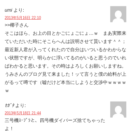
umi
より:
2013年5月16日 22:10
>>椰子さん
そこはほら、お上の目とかごにょごにょ…ｗ まあ実際来
ていただいた時にそこらへんは説明させて貰います＾＾；
最近新人君が入ってくれたので自分はいついるかわからな
い状態ですが、明らかに浮いてるのがいると思うのでいれ
ばわかると思います。その時はよろしくお願いしますね。
うみさんのブログ見て来ました！ッて言うと僕の給料が上
がるって噂です（嘘だけど本当にしようと交渉中ｗｗｗｗ
ｗ
ｾｶﾞﾀ
より:
2013年5月18日 21:44
三号機ｽｰﾌﾟﾗと、四号機ダイバーズ捨てちゃった
よ！