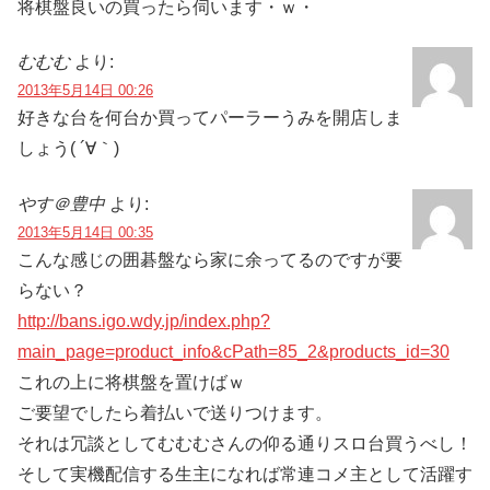
将棋盤良いの買ったら伺います・ｗ・
むむむ
より:
2013年5月14日 00:26
好きな台を何台か買ってパーラーうみを開店しま
しょう( ´∀｀)
やす＠豊中
より:
2013年5月14日 00:35
こんな感じの囲碁盤なら家に余ってるのですが要
らない？
http://bans.igo.wdy.jp/index.php?
main_page=product_info&cPath=85_2&products_id=30
これの上に将棋盤を置けばｗ
ご要望でしたら着払いで送りつけます。
それは冗談としてむむむさんの仰る通りスロ台買うべし！
そして実機配信する生主になれば常連コメ主として活躍す