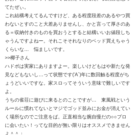
てたぜぃ。
これ結構考えてるんですけど、ある程度段差のあるやつ買
わないとすのこと大差ありませんし、かと言って厚さのあ
る＝収納付きのものを買おうとすると結構いいお値段しち
ゃうんですよねー。それこそそれなりのベッド買えちゃう
くらいな… 悩ましいです。
>>椰子さん
ハドボは実家にありますよー。楽しいけどもはや新たな発
見などもないし…って状態です('A`)年に数回触る程度がち
ょうどいいですな。家スロってそういう意味で難しいです
よ。
うちの雀荘に遊びに来るとのことですが… 東風戦という
ルールに慣れてないとマジでゴッド並みにお金が消えてい
く場所なのでご注意をば。正直相当な腕自慢だの○○プロ
に会いたい！ってな目的が無い限りはオススメできません
よ＾＾；