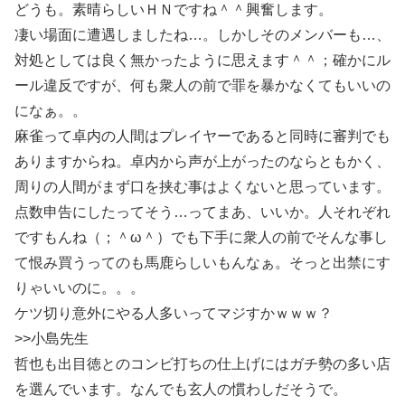
どうも。素晴らしいＨＮですね＾＾興奮します。
凄い場面に遭遇しましたね…。しかしそのメンバーも…、
対処としては良く無かったように思えます＾＾；確かにル
ール違反ですが、何も衆人の前で罪を暴かなくてもいいの
になぁ。。
麻雀って卓内の人間はプレイヤーであると同時に審判でも
ありますからね。卓内から声が上がったのならともかく、
周りの人間がまず口を挟む事はよくないと思っています。
点数申告にしたってそう…ってまあ、いいか。人それぞれ
ですもんね（；＾ω＾）でも下手に衆人の前でそんな事し
て恨み買うってのも馬鹿らしいもんなぁ。そっと出禁にす
りゃいいのに。。。
ケツ切り意外にやる人多いってマジすかｗｗｗ？
>>小島先生
哲也も出目徳とのコンビ打ちの仕上げにはガチ勢の多い店
を選んでいます。なんでも玄人の慣わしだそうで。