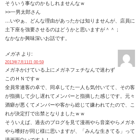
そういう事なのかもしれませんなｗ
>>一男太郎さん
…いやぁ、どんな理由があったかは知りませんが、店員に
土下座を強要させるのはどうかと思いますが＾＾；
なかなか興味深いお話です。
メガネ
より:
2013年7月11日 00:59
メガネかけている上にメガネフェチなんで迷わず
このＨＮですｗ
全員常連客の卓で、同卓してた一人も気付いてて、その客
が指摘して少し遅れてメンバーと指摘した感じです。元々
酒癖が悪くてメンバーや客から総じて嫌われてたので、こ
れが決定打で出禁となりましたｗｗ
そういえば、過去のブログを見て漫画やら音楽やらメガネ
やら嗜好が同じ様に思いますが、「みんな生きてる」って
漫画面白いですよ！