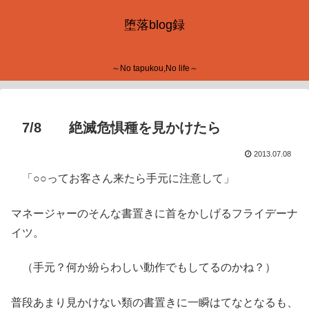
堕落blog録
～No tapukou,No life～
7/8 絶滅危惧種を見かけたら
2013.07.08
「○○ってお客さん来たら手元に注意して」
マネージャーのそんな書置きに首をかしげるフライデーナ
イツ。
（手元？何か紛らわしい動作でもしてるのかね？）
普段あまり見かけない類の書置きに一瞬はてなとなるも、