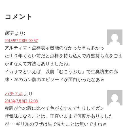
コメント
椰子
より:
2013年7月8日 09:57
アルティマ・点棒表示機能のなかった卓も多かっ
た１０年くらい前だと点棒を持ち込んで終盤持ち点をごま
かすなんて方法もありましたね。
イカサマといえば、以前「むこうぶち」で生臭坊主の赤
牌・2sのガン牌のエピソードが面白かったなあｗ
パチエル
より:
2013年7月8日 12:38
赤牌が他の牌に比べて色がくすんでたりしてガン
牌気味になることは、正直いままで何度かありました
が･･･ギリ系のワザは生で見たことは無いですねｗ