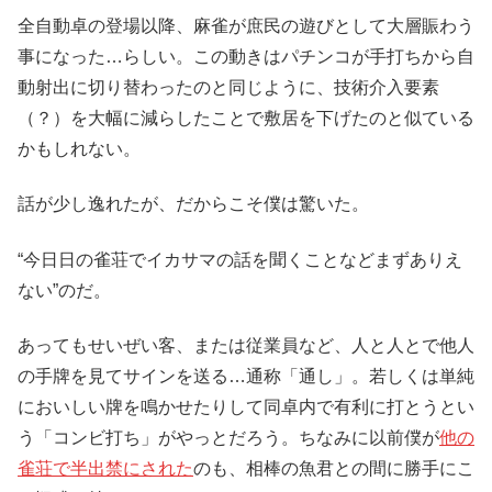
全自動卓の登場以降、麻雀が庶民の遊びとして大層賑わう
事になった…らしい。この動きはパチンコが手打ちから自
動射出に切り替わったのと同じように、技術介入要素
（？）を大幅に減らしたことで敷居を下げたのと似ている
かもしれない。
話が少し逸れたが、だからこそ僕は驚いた。
“今日日の雀荘でイカサマの話を聞くことなどまずありえ
ない”のだ。
あってもせいぜい客、または従業員など、人と人とで他人
の手牌を見てサインを送る…通称「通し」。若しくは単純
においしい牌を鳴かせたりして同卓内で有利に打とうとい
う「コンビ打ち」がやっとだろう。ちなみに以前僕が
他の
雀荘で半出禁にされた
のも、相棒の魚君との間に勝手にこ