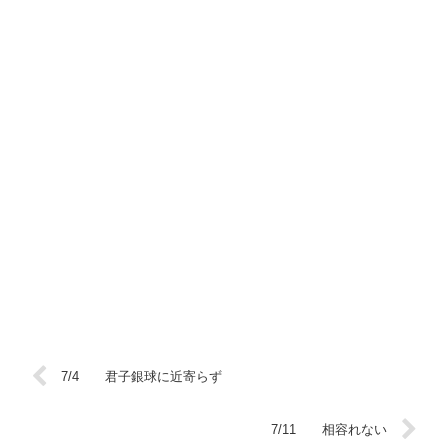
7/4 君子銀球に近寄らず
7/11 相容れない