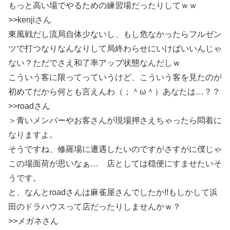
もっと高い場でやるための練習場だったりしてｗｗ
>>kenjiさん
東風戦だし流局自体少ないし、もし危なかったらフルゼン
ツで打つなりなんなりして局終わらせにいけばいいんじゃ
ない？ただでさえ和了率アップ状態なんだしｗ
こういう客に限ってっていうけど、こういう客を見たのが
初めてだから何とも言えんわ（；＾ω＾）あなたは…？？
>>roadさん
＞青いメンバーやお客さんが現場押さえちゃったら悶着に
なりますよ。
そうですね、修羅場に遭遇したいのですがさすがに僕じゃ
この場面荷が思いなぁ… 店としては穏便にすませたいそ
うです。
と、なんとroadさんは麻雀屋さんでしたか!!もしかして浜
田のドラハウスって店だったりしませんかｗ？
>>メガネさん