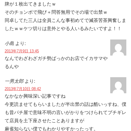
牌が１枚出てきましたｗ
そのチョンボで飛び＋問答無用でその場で出禁ｗ
同卓してた三人は全員こんな事初めてで滅茶苦茶興奮しま
したｗｗケツ切りは意外とやる人いるみたいですよ！！
小島
より:
2013年7月9日 13:45
なんでわざわざガチ勢ばっかのお店でイカサマや
るんや
一男太郎
より:
2013年7月10日 08:42
なかなか興味深い記事ですね
今更読ませてもらいましたが半出禁の話は酷いっすね、僕
も昔パチ屋で意味不明の言いがかりをつけられてブチギレ
て店員を土下座させたことありますが
麻雀知らない僕でもわかりやすかったっす。