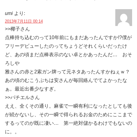
umi
より:
2013年7月11日 00:14
>>椰子さん
点棒持ち込むのって10年前にもまだあったんですか!?僕が
フリーデビューしたのってちょうどそれくらいだったけ
ど、あの頃まだ点棒表示のない卓とかあったんだ… おそ
ろしや
雅さんの赤と2索ガン牌って元ネタあったんすかねぇｗ？
あの頃のむこうぶちは安さんが毎回絡んでてよかったな
ぁ。最近出番少なすぎ。
>>パチエルさん
ええ、全くその通り。麻雀で一瞬有利になったとしても後
が続かないし、その一瞬で得られるお金のためにここまで
するってのが既に凄い… 第一絶対儲かるわけでもないの
に。。