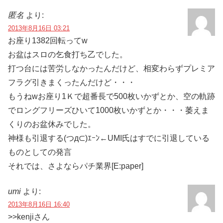
匿名
より:
2013年8月16日 03:21
お座り1382回転ってw
お盆はスロの乞食打ち乙でした。
打つ台には苦労しなかったんだけど、相変わらずプレミア
フラグ引きまくったんだけど・・・
もうねwお座り1Ｋで超番長で500枚いかずとか、空の軌跡
でロングフリーズひいて1000枚いかずとか・・・萎えま
くりのお盆休みでした。
神様も引退する(つд⊂)ｴｰﾝ←UMI氏はすでに引退している
ものとしての発言
それでは、さよならパチ業界[E:paper]
umi
より:
2013年8月16日 16:40
>>kenjiさん