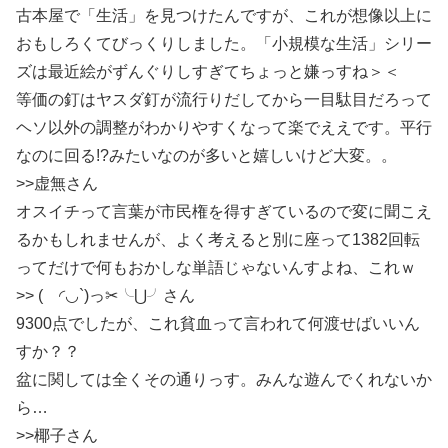
古本屋で「生活」を見つけたんですが、これが想像以上に
おもしろくてびっくりしました。「小規模な生活」シリー
ズは最近絵がずんぐりしすぎてちょっと嫌っすね＞＜
等価の釘はヤスダ釘が流行りだしてから一目駄目だろって
ヘソ以外の調整がわかりやすくなって楽でええです。平行
なのに回る!?みたいなのが多いと嬉しいけど大変。。
>>虚無さん
オスイチって言葉が市民権を得すぎているので変に聞こえ
るかもしれませんが、よく考えると別に座って1382回転
ってだけで何もおかしな単語じゃないんすよね、これｗ
>> ( ◜​​◡`)っ✂╰⋃╯さん
9300点でしたが、これ貧血って言われて何渡せばいいん
すか？？
盆に関しては全くその通りっす。みんな遊んでくれないか
ら…
>>椰子さん