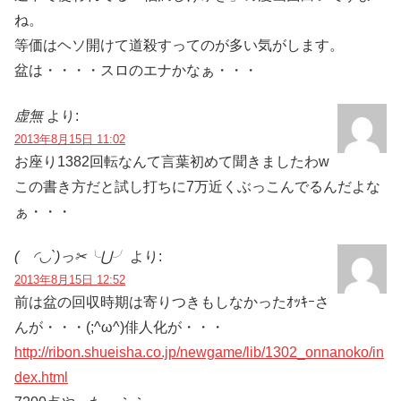
ね。
等価はヘソ開けて道殺すってのが多い気がします。
盆は・・・・スロのエナかなぁ・・・
虚無
より:
2013年8月15日 11:02
お座り1382回転なんて言葉初めて聞きましたわw
この書き方だと試し打ちに7万近くぶっこんでるんだよな
ぁ・・・
( ◜​​◡`)っ✂╰⋃╯
より:
2013年8月15日 12:52
前は盆の回収時期は寄りつきもしなかったｵｯｷｰさ
んが・・・(;^ω^)俳人化が・・・
http://ribon.shueisha.co.jp/newgame/lib/1302_onnanoko/in
dex.html