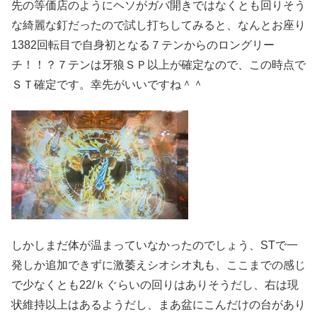
先の等価店のようにヘソがガバ開きではなくとも回りそう
な綺麗な釘だったので試し打ちしてみると、なんとお座り
1382回転目で自身初となる７テンからのロングリー
チ！！？７テンは牙狼ＳＰ以上が確定なので、この時点で
ＳＴ確定です。幸先がいいですね＾＾
しかしまだ体が温まっていなかったのでしょう、STで一
発しか追加できずに激萎えシオシオ丸も、ここまでの感じ
で少なくとも22/ｋぐらいの回りはありそうだし、右は現
状維持以上はあるようだし、まあ盆にこんだけの台があり