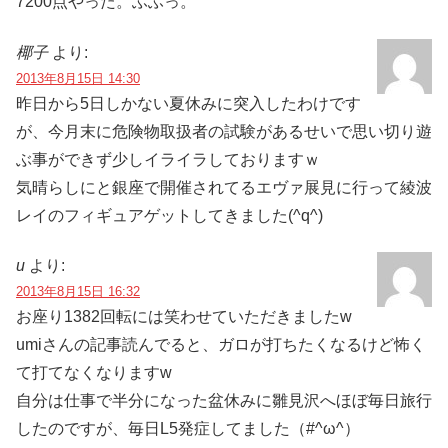
7200点やった。ふふっ。
椰子
より:
2013年8月15日 14:30
昨日から5日しかない夏休みに突入したわけです
が、今月末に危険物取扱者の試験があるせいで思い切り遊
ぶ事ができず少しイライラしておりますｗ
気晴らしにと銀座で開催されてるエヴァ展見に行って綾波
レイのフィギュアゲットしてきました(^q^)
u
より:
2013年8月15日 16:32
お座り1382回転には笑わせていただきましたw
umiさんの記事読んでると、ガロが打ちたくなるけど怖く
て打てなくなりますw
自分は仕事で半分になった盆休みに雛見沢へほぼ毎日旅行
したのですが、毎日L5発症してました（#^ω^）