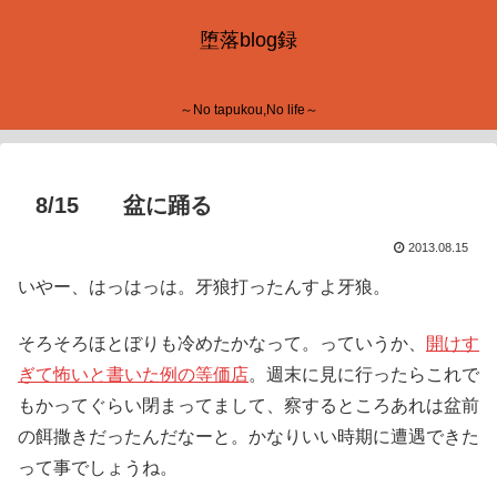
堕落blog録
～No tapukou,No life～
8/15 盆に踊る
2013.08.15
いやー、はっはっは。牙狼打ったんすよ牙狼。
そろそろほとぼりも冷めたかなって。っていうか、
開けす
ぎて怖いと書いた例の等価店
。週末に見に行ったらこれで
もかってぐらい閉まってまして、察するところあれは盆前
の餌撒きだったんだなーと。かなりいい時期に遭遇できた
って事でしょうね。