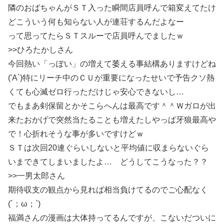
隣のおばちゃんがＳＴ入った瞬間店員呼んで箱変えてたけ
どこういう何も知らない人が連荘するんだよなー
って思ってたらＳＴスルーで店員呼んでましたｗ
>>ひろたかしさん
今回熱い「っぽい」の増えて萎える事結構ありますけどね
('A`)特にリーチ中のＣＵが重要になったせいで予告クソ熱
くても心滅ゼロ行っただけじゃ安心できないし…
でもまあ剣保留とかそこらへんは最高です＾＾Ｗガロが出
来たおかげで突然当たることも増えたしやっぱ牙狼最高や
で！心折れそうな事が多いですけどｗ
ＳＴは次回20連ぐらいしないと平均値に収まらないぐら
いまできてしまいましたよ… どうしてこうなった？？
>>一男太郎さん
期待収支の観点から見れば相当負けてるのでご心配なく
(´；ω；`)
福満さんの漫画は大体持ってるんですが、こないだついに