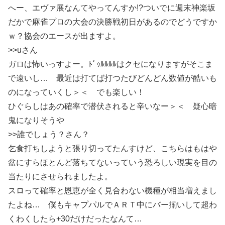
へー、エヴァ展なんてやってんすか!?ついでに週末神楽坂
だかで麻雀プロの大会の決勝戦初日があるのでどうですか
ｗ？協会のエースが出ますよ。
>>uさん
ガロは怖いっすよー。ﾄﾞｩﾙﾙﾙﾙはクセになりますがそこま
で遠いし… 最近は打てば打つたびどんどん数値が酷いも
のになっていくし＞＜ でも楽しい！
ひぐらしはあの確率で潜伏されると辛いなー＞＜ 疑心暗
鬼になりそうや
>>誰でしょう？さん？
乞食打ちしようと張り切ってたんすけど、こちらはもはや
盆にすらほとんど落ちてないっていう恐ろしい現実を目の
当たりにさせられましたよ。
スロって確率と恩恵が全く見合わない機種が相当増えまし
たよね… 僕もキャプパルでＡＲＴ中にバー揃いして超わ
くわくしたら+30だけだったなんて…