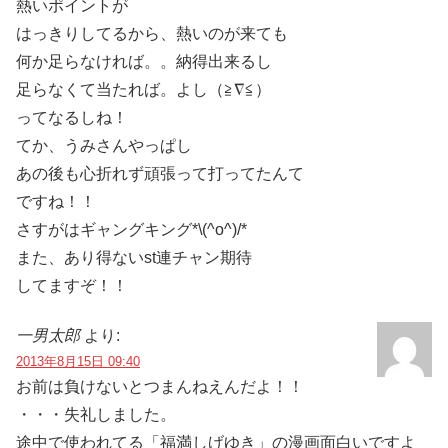
熱いポイントが
はっきりしてるから、熱いのが来ても
何か足らなければ。。納得出来るし
足らなくて当たれば。よし（≧∇≦）
ってなるしね！
てか、うみさんやっぱし
あの後も心折れず頑張って打ってたんて
ですね！！
さすがはギャングキング*\(^o^)/*
また、あり得ないst連チャン期待
してますぞ！！
一男太郎
より:
2013年8月15日 09:40
お前は負けないとつまんねえんだよ！！
・・・失礼しました。
途中で使われてる「福満しげゆき」の漫画面白いですよ