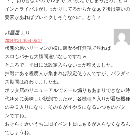
_･`）切りがよいので12までつい読んでしまったわ。ヒロ
インとライバルがしっかりしてるからかなぁ？後は笑いの
要素があればブレイクしそうなのに。どう？
武器屋
より:
2014年3月10日 06:17
状態の悪いリーマンの横に履歴や釘無視で座れば
スロもパチも大勝間違いなしですなｗ
ところで、平日には設定入らない日が増えました。
抽選にある程度人が集まれば設定使うんですが、パラダイ
ス期間は終わりましたね。
ボッタ店のリニューアルでメール煽りもあまりできない時
代ゆえに美味しい状態でしたが、各機種６入りが看板機種
のみ６入りになり、その６が４や５になるいつものパター
ンですね。
おそらく近いうちに旧イベント日にも６が入らなくなるん
でしょうね。