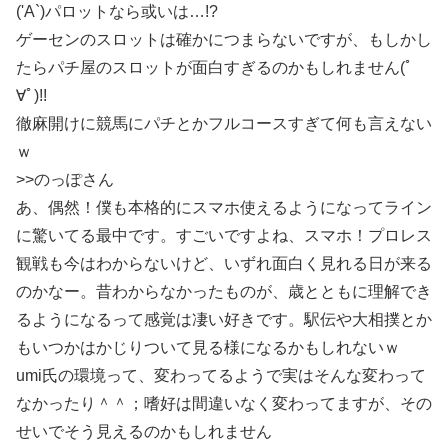
('A`)パロットなら或いは…!?
ゲーセンのスロットは確かにつまらないですが、もしかし
たらパチ屋のスロットが面白すぎるのかもしれません(ﾟ
∀ﾟ)!!
徹麻開けに競馬にパチとかフルコースすぎて何も言えない
ｗ
>>のっぽさん
あ、偶然！僕も本格的にスマホ使えるようになってライン
に驚いてる最中です。すごいですよね、スマホ！プロレス
観戦も今はわからないけど、いずれ面白く見れる日が来る
のかなー。昔わからなかったものが、歳とともに理解でき
るようになるって感覚は凄い好きです。駅伝や大相撲とか
もいつかはかじりついて見る様になるかもしれないｗ
umi氏の環境って、変わってるようで実はそんな変わって
なかったり＾＾；嗜好は間違いなく変わってますが、その
せいでそう見えるのかもしれません