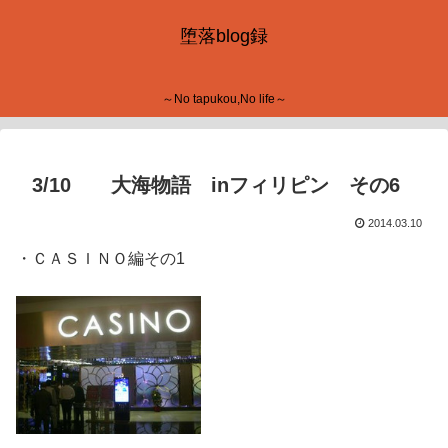
堕落blog録
～No tapukou,No life～
3/10 大海物語 inフィリピン その6
2014.03.10
・ＣＡＳＩＮＯ編その1