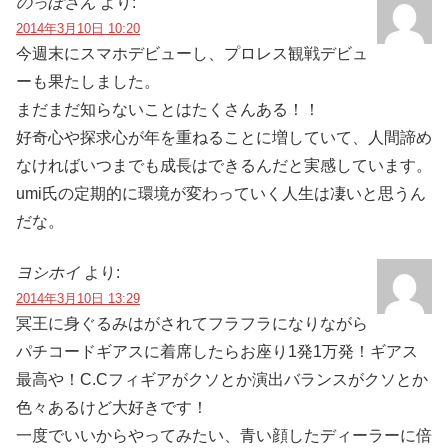
のっぽさん
より:
2014年3月10日 10:20
今週末にスマホデビューし、プロレス観戦デビュ
ーも果たしました。
まだまだ知らないことはたくさんある！！
好奇心や探求心が年を重ねることに増していて、人間諦め
なければいつまでも成長はできるんだと実感しています。
umi氏の定期的に環境が変わっていく人生は凄いと思うん
だな。
ヨシホイ
より:
2014年3月10日 13:29
冥王に身ぐるみはがされてフラフラになりながら
パチコードギアスに着席したらお座り1発1万発！ギアス
最高や！C.Cフィギアがクソとか演出バランスがクソとか
色々あるけど大好きです！
一度でいいからやってみたい、青い顔したディーラーに倍