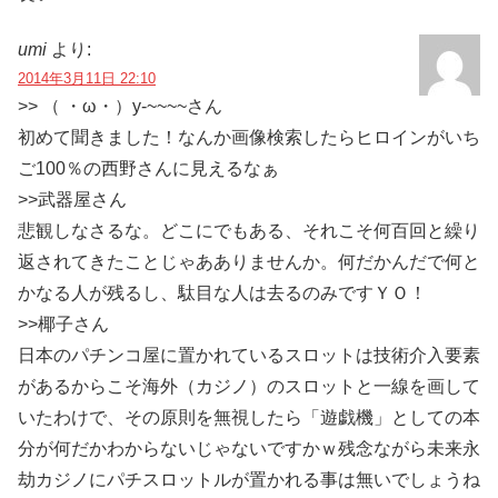
umi
より:
2014年3月11日 22:10
>> （ ・ω・）y-~~~~さん
初めて聞きました！なんか画像検索したらヒロインがいち
ご100％の西野さんに見えるなぁ
>>武器屋さん
悲観しなさるな。どこにでもある、それこそ何百回と繰り
返されてきたことじゃあありませんか。何だかんだで何と
かなる人が残るし、駄目な人は去るのみですＹＯ！
>>椰子さん
日本のパチンコ屋に置かれているスロットは技術介入要素
があるからこそ海外（カジノ）のスロットと一線を画して
いたわけで、その原則を無視したら「遊戯機」としての本
分が何だかわからないじゃないですかｗ残念ながら未来永
劫カジノにパチスロットルが置かれる事は無いでしょうね