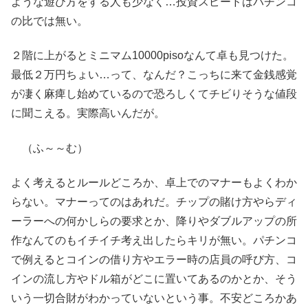
ような遊び方をする人も少なく…投資スピードはパチンコ
の比では無い。
２階に上がるとミニマム10000pisoなんて卓も見つけた。
最低２万円ちょい…って、なんだ？こっちに来て金銭感覚
が凄く麻痺し始めているので恐ろしくてチビりそうな値段
に聞こえる。実際高いんだが。
（ふ～～む）
よく考えるとルールどころか、卓上でのマナーもよくわか
らない。マナーってのはあれだ。チップの賭け方やらディ
ーラーへの何かしらの要求とか、降りやダブルアップの所
作なんてのもイチイチ考え出したらキリが無い。パチンコ
で例えるとコインの借り方やエラー時の店員の呼び方、コ
インの流し方やドル箱がどこに置いてあるのかとか、そう
いう一切合財がわかっていないという事。不安どころかあ