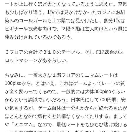
ートが上に行くほど大きくなっているように思えた。空気
も少しばかり違う。1階では見かけなかったカジノにお馴
染みのコールガールも上の階では見かけたし、多分1階は
ビギナーや観光客向けで、２階３階は玄人向けという風に
棲み分けされているのであろう。
３フロアの合計で３１０のテーブル、そして1728台のス
ロットマシーンがあるらしい。
ちなみに、一番大きな１階フロアのミニマムレートは
100pisoから。とはいえ、これはゲームよってレートの質
が全く変わってくるので、一般的には大体300pisoぐらい
からという認識でいいだろう。日本円にして700円弱。安
い気もするが、ゲーム自体は一分もかからず終わるものが
ほとんどなので気付くと結構なくなってたりする。まして
や「ミニマム」なので、最低レートをちびちび賭け続ける