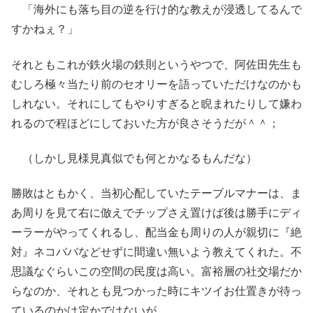
「海外にも落ち目の逆を行け的な教えが浸透してるんで
すかねぇ？」
それともこれが鉄火場の鉄則というやつで、阿佐田先生も
むしろ極々当たり前のセオリーを語っていただけなのかも
しれない。それにしてもやりすぎると睨まれたりして嫌わ
れるので程ほどにしておいた方が良さそうだが＾＾；
（しかし見様見真似でも何とかなるもんだな）
勝敗はともかく、当初心配していたテーブルマナーは、ま
あ周りを見て右に倣えでチップさえ置けば後は勝手にディ
ーラーがやってくれるし、配当金も周りの人が親切に『絶
対』ネコババなどせずに間違い無いよう教えてくれた。不
思議なぐらいこの空間の民度は高い。富裕層の社交場だか
らなのか、それとも見つかった時にキツイお仕置きが待っ
ているのかは定かではないが…