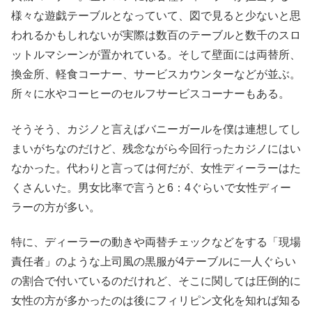
様々な遊戯テーブルとなっていて、図で見ると少ないと思
われるかもしれないが実際は数百のテーブルと数千のスロ
ットルマシーンが置かれている。そして壁面には両替所、
換金所、軽食コーナー、サービスカウンターなどが並ぶ。
所々に水やコーヒーのセルフサービスコーナーもある。
そうそう、カジノと言えばバニーガールを僕は連想してし
まいがちなのだけど、残念ながら今回行ったカジノにはい
なかった。代わりと言っては何だが、女性ディーラーはた
くさんいた。男女比率で言うと6：4ぐらいで女性ディー
ラーの方が多い。
特に、ディーラーの動きや両替チェックなどをする「現場
責任者」のような上司風の黒服が4テーブルに一人ぐらい
の割合で付いているのだけれど、そこに関しては圧倒的に
女性の方が多かったのは後にフィリピン文化を知れば知る