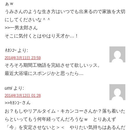
ぁｗ
うみさんのような生き方はいつでも出来るので家族を大切
にしてくださいな＾＾
>>一男太郎さん
そこに気付くとはやはり天才か…！
ｷｶﾝｺｰ
より:
2014年3月11日 23:59
そろそろ期間工物語を完結させて欲しいッス。
最近大浴場にスポンジかと思ったら…
umi
より:
2014年3月12日 01:28
>>ｷｶﾝｺｰさん
お？もしやリアルタイム・キカンコーさんか？落ち着いた
らといってもう何年経ってんだろうなｗ とりあえず
「今」を安定させないと＞＜ やりたい気持ちはあるんだ