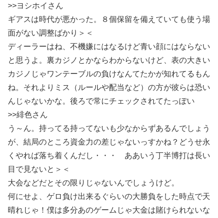
>>ヨシホイさん
ギアスは時代が悪かった。８個保留を備えていても使う場
面がない調整ばかり＞＜
ディーラーはね、不機嫌にはなるけど青い顔にはならない
と思うよ。裏カジノとかならわからないけど、表の大きい
カジノじゃワンテーブルの負けなんてたかが知れてるもん
ね。それよりミス（ルールや配当など）の方が彼らは恐い
んじゃないかな。後ろで常にチェックされてたっぽい
>>緋色さん
う～ん。持ってる持ってないも少なからずあるんでしょう
が、結局のところ資金力の差じゃないっすかね？どうせ永
くやれば落ち着くんだし・・・ ああいう丁半博打は長い
目で見ないと＞＜
大会などだとその限りじゃないんでしょうけど。
何にせよ、ゲロ負け出来るぐらいの大勝負をした時点で天
晴れじゃ！僕は多分あのゲームじゃ大金は賭けられないな