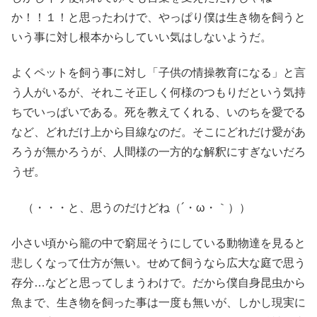
か！！１！と思ったわけで、やっぱり僕は生き物を飼うと
いう事に対し根本からしていい気はしないようだ。
よくペットを飼う事に対し「子供の情操教育になる」と言
う人がいるが、それこそ正しく何様のつもりだという気持
ちでいっぱいである。死を教えてくれる、いのちを愛でる
など、どれだけ上から目線なのだ。そこにどれだけ愛があ
ろうが無かろうが、人間様の一方的な解釈にすぎないだろ
うぜ。
（・・・と、思うのだけどね（´・ω・｀））
小さい頃から籠の中で窮屈そうにしている動物達を見ると
悲しくなって仕方が無い。せめて飼うなら広大な庭で思う
存分…などと思ってしまうわけで。だから僕自身昆虫から
魚まで、生き物を飼った事は一度も無いが、しかし現実に