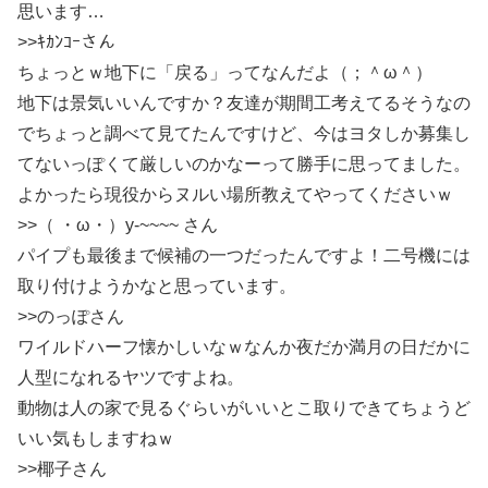
思います…
>>ｷｶﾝｺｰさん
ちょっとｗ地下に「戻る」ってなんだよ（；＾ω＾）
地下は景気いいんですか？友達が期間工考えてるそうなの
でちょっと調べて見てたんですけど、今はヨタしか募集し
てないっぽくて厳しいのかなーって勝手に思ってました。
よかったら現役からヌルい場所教えてやってくださいｗ
>>（ ・ω・）y-~~~~ さん
パイプも最後まで候補の一つだったんですよ！二号機には
取り付けようかなと思っています。
>>のっぽさん
ワイルドハーフ懐かしいなｗなんか夜だか満月の日だかに
人型になれるヤツですよね。
動物は人の家で見るぐらいがいいとこ取りできてちょうど
いい気もしますねｗ
>>椰子さん