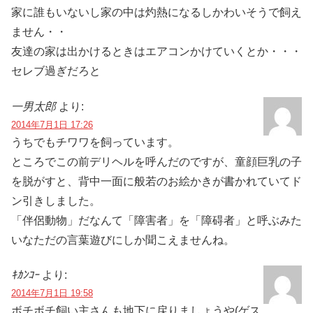
家に誰もいないし家の中は灼熱になるしかわいそうで飼え
ません・・
友達の家は出かけるときはエアコンかけていくとか・・・
セレブ過ぎだろと
一男太郎
より:
2014年7月1日 17:26
うちでもチワワを飼っています。
ところでこの前デリヘルを呼んだのですが、童顔巨乳の子
を脱がすと、背中一面に般若のお絵かきが書かれていてド
ン引きしました。
「伴侶動物」だなんて「障害者」を「障碍者」と呼ぶみた
いなただの言葉遊びにしか聞こえませんね。
ｷｶﾝｺｰ
より:
2014年7月1日 19:58
ボチボチ飼い主さんも地下に戻りましょうや(ゲス