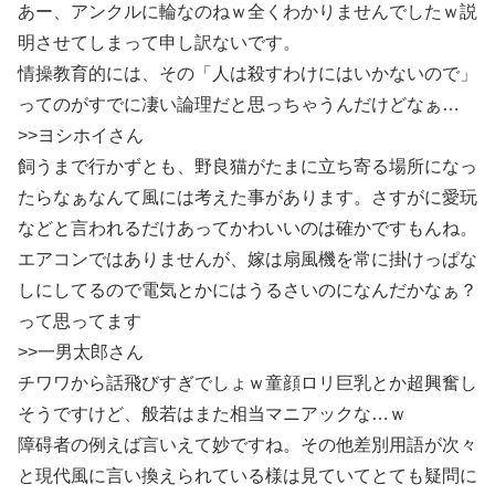
あー、アンクルに輪なのねｗ全くわかりませんでしたｗ説
明させてしまって申し訳ないです。
情操教育的には、その「人は殺すわけにはいかないので」
ってのがすでに凄い論理だと思っちゃうんだけどなぁ…
>>ヨシホイさん
飼うまで行かずとも、野良猫がたまに立ち寄る場所になっ
たらなぁなんて風には考えた事があります。さすがに愛玩
などと言われるだけあってかわいいのは確かですもんね。
エアコンではありませんが、嫁は扇風機を常に掛けっぱな
しにしてるので電気とかにはうるさいのになんだかなぁ？
って思ってます
>>一男太郎さん
チワワから話飛びすぎでしょｗ童顔ロリ巨乳とか超興奮し
そうですけど、般若はまた相当マニアックな…ｗ
障碍者の例えば言いえて妙ですね。その他差別用語が次々
と現代風に言い換えられている様は見ていてとても疑問に