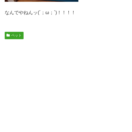
なんでやねんッ(´；ω；`)！！！！
ペット