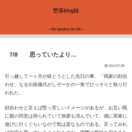
堕落blog録
～No tapukou,No life～
7/8 思っていたより…
2014.07.08
引っ越して一ヶ月が経とうとした先日の事、「両家の顔合
わせ」なる伝統儀式がしぞーかの一角でひっそりと執り行
われた。
顔合わせと言えば堅っ苦しいイメージがあるが、お互い既
に親の同意は得られていて挨拶も済んでいて、偶に実家に
遊びに行くぐらいなので気は楽なものである。言ってみれ