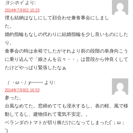
ヨシホイ
より:
2014年7月8日 15:23
僕も結納はなしにして顔合わせ兼食事会にしまし
た。
婚約指輪もなしの代わりに結婚指輪を少し良いものにした
り。
食事会の時は余裕でしたがそれより前の段階の単身向こう
に乗り込んで「娘さんを云々・・」は普段から仲良くして
たけどやっぱり緊張したなぁ
（ ・ω・）y-~~~~
より:
2014年7月8日 16:53
参った。
台風なめてた。窓締めてても浸水するし、表の軽、風で移
動してるし、建物揺れて電気不安定。。
ベランダのトマトが切り株だけになってしまった(´；ω；
`)