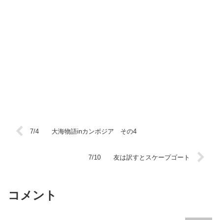
7/4 大海物語inカンボジア その4
7/10 友は訳すとスケープゴート
コメント