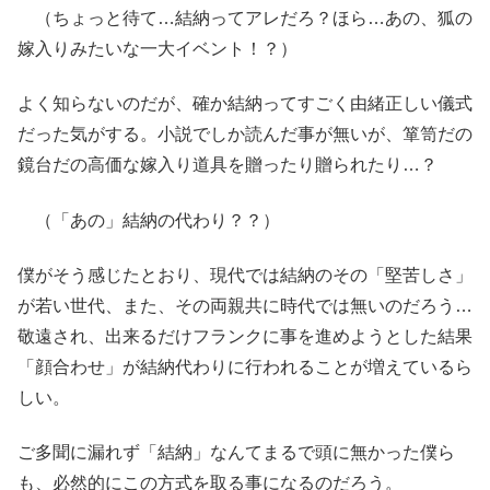
（ちょっと待て…結納ってアレだろ？ほら…あの、狐の
嫁入りみたいな一大イベント！？）
よく知らないのだが、確か結納ってすごく由緒正しい儀式
だった気がする。小説でしか読んだ事が無いが、箪笥だの
鏡台だの高価な嫁入り道具を贈ったり贈られたり…？
（「あの」結納の代わり？？）
僕がそう感じたとおり、現代では結納のその「堅苦しさ」
が若い世代、また、その両親共に時代では無いのだろう…
敬遠され、出来るだけフランクに事を進めようとした結果
「顔合わせ」が結納代わりに行われることが増えているら
しい。
ご多聞に漏れず「結納」なんてまるで頭に無かった僕ら
も、必然的にこの方式を取る事になるのだろう。