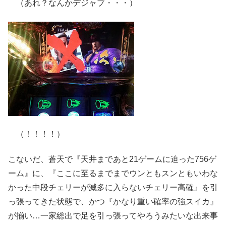
（あれ？なんかデジャブ・・・）
（！！！！）
こないだ、蒼天で『天井まであと21ゲームに迫った756ゲ
ーム』に、『ここに至るまでまでウンともスンともいわな
かった中段チェリーが滅多に入らないチェリー高確』を引
っ張ってきた状態で、かつ『かなり重い確率の強スイカ』
が揃い…一家総出で足を引っ張ってやろうみたいな出来事