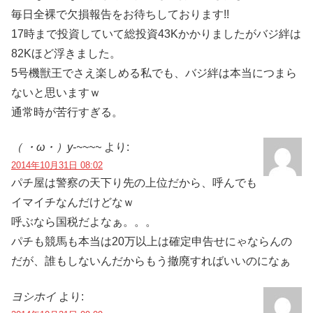
毎日全裸で欠損報告をお待ちしております!!
17時まで投資していて総投資43Kかかりましたがバジ絆は
82Kほど浮きました。
5号機獣王でさえ楽しめる私でも、バジ絆は本当につまら
ないと思いますｗ
通常時が苦行すぎる。
（ ・ω・）y-~~~~
より:
2014年10月31日 08:02
パチ屋は警察の天下り先の上位だから、呼んでも
イマイチなんだけどなｗ
呼ぶなら国税だよなぁ。。。
パチも競馬も本当は20万以上は確定申告せにゃならんの
だが、誰もしないんだからもう撤廃すればいいのになぁ
ヨシホイ
より: