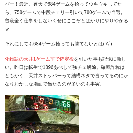
パー！最近、蒼天で684ゲームを拾ってウキウキしてた
ら、758ゲームで中段チェリー引いて780ゲームで当選。
普段全く仕事をしないくせにここぞとばかりにやりやがる
ｗ
それにしても684ゲーム拾っても勝てないとは(‘A`)
化物語の天井1ゲーム前で確定役
を引いた事も記憶に新し
い。昨日は転生で1396あべしで強チェ解除。確率詐称は
ともかく、天井ストッパーって結構ネタで言ってるのにか
なりおかしな場面で当たるのが多いのも事実。