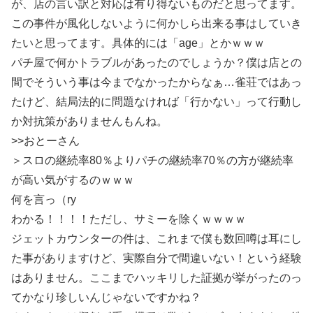
が、店の言い訳と対応は有り得ないものだと思ってます。
この事件が風化しないように何かしら出来る事はしていき
たいと思ってます。具体的には「age」とかｗｗｗ
パチ屋で何かトラブルがあったのでしょうか？僕は店との
間でそういう事は今までなかったからなぁ…雀荘ではあっ
たけど、結局法的に問題なければ「行かない」って行動し
か対抗策がありませんもんね。
>>おとーさん
＞スロの継続率80％よりパチの継続率70％の方が継続率
が高い気がするのｗｗｗ
何を言っ（ry
わかる！！！！ただし、サミーを除くｗｗｗｗ
ジェットカウンターの件は、これまで僕も数回噂は耳にし
た事がありますけど、実際自分で間違いない！という経験
はありません。ここまでハッキリした証拠が挙がったのっ
てかなり珍しいんじゃないですかね？