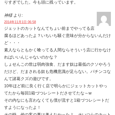
りすぎでした。今も頭に残っています。
神様
より:
2014年11月1日 06:58
ジェットのカットなんてちょい前までやってる店
腐るほどあったよ？いちいち騒ぐ意味が分からないんだけ
ど・・・
素人ならともかく喰ってる人間ならそういう店に行かなけ
ればいいんじゃないのかな？
しょせんこの世は弱肉強食、だます奴は最低のクソやろう
だけど、だまされる奴も危機意識が足らない。パチンコな
んて諸葛クズの遊びです。
10年ほど前に良く行く店で明らかにジェットカットやっ
てたから毎回1箱づつレシートださせてたな～w
その内なにも言わなくても僕が流すと1箱づつレシートだ
すようになったよ！
その時、他の客の事は考えなかったよ。そいつらのカット