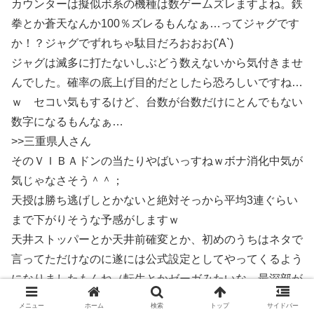
カウンターは擬似ボ系の機種は数ゲームズレますよね。鉄
拳とか蒼天なんか100％ズレるもんなぁ…ってジャグです
か！？ジャグでずれちゃ駄目だろおおお('A`)
ジャグは滅多に打たないしぶどう数えないから気付きませ
んでした。確率の底上げ目的だとしたら恐ろしいですね…
ｗ セコい気もするけど、台数が台数だけにとんでもない
数字になるもんなぁ…
>>三重県人さん
そのＶＩＢＡドンの当たりやばいっすねｗボナ消化中気が
気じゃなさそう＾＾；
天授は勝ち逃げしとかないと絶対そっから平均3連ぐらい
まで下がりそうな予感がしますｗ
天井ストッパーとか天井前確変とか、初めのうちはネタで
言ってただけなのに遂には公式設定としてやってくるよう
になりましたもんね（転生とかゼーガみたいな、最深部が
優遇されてる代わりに滅多に行かないよ！みたいな）。
メニュー
ホーム
検索
トップ
サイドバー