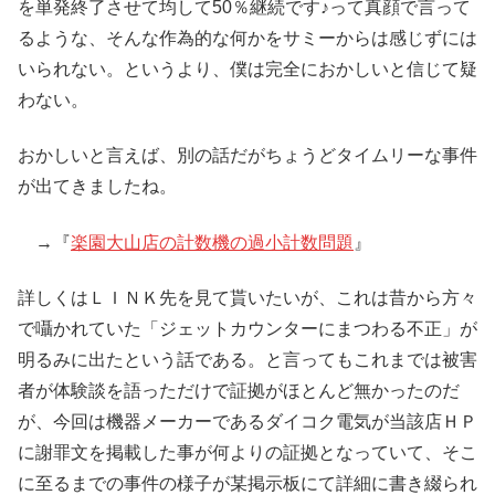
を単発終了させて均して50％継続です♪って真顔で言って
るような、そんな作為的な何かをサミーからは感じずには
いられない。というより、僕は完全におかしいと信じて疑
わない。
おかしいと言えば、別の話だがちょうどタイムリーな事件
が出てきましたね。
→『
楽園大山店の計数機の過小計数問題
』
詳しくはＬＩＮＫ先を見て貰いたいが、これは昔から方々
で囁かれていた「ジェットカウンターにまつわる不正」が
明るみに出たという話である。と言ってもこれまでは被害
者が体験談を語っただけで証拠がほとんど無かったのだ
が、今回は機器メーカーであるダイコク電気が当該店ＨＰ
に謝罪文を掲載した事が何よりの証拠となっていて、そこ
に至るまでの事件の様子が某掲示板にて詳細に書き綴られ