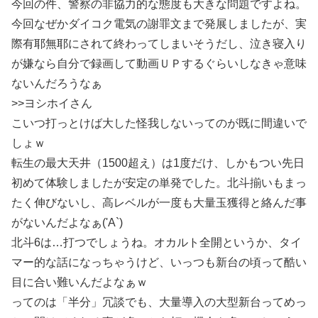
今回の件、警察の非協力的な態度も大きな問題ですよね。
今回なぜかダイコク電気の謝罪文まで発展しましたが、実
際有耶無耶にされて終わってしまいそうだし、泣き寝入り
が嫌なら自分で録画して動画ＵＰするぐらいしなきゃ意味
ないんだろうなぁ
>>ヨシホイさん
こいつ打っとけば大した怪我しないってのが既に間違いで
しょｗ
転生の最大天井（1500超え）は1度だけ、しかもつい先日
初めて体験しましたが安定の単発でした。北斗揃いもまっ
たく伸びないし、高レベルが一度も大量玉獲得と絡んだ事
がないんだよなぁ('A`)
北斗6は…打つでしょうね。オカルト全開というか、タイ
マー的な話になっちゃうけど、いっつも新台の頃って酷い
目に合い難いんだよなぁｗ
ってのは「半分」冗談でも、大量導入の大型新台ってめっ