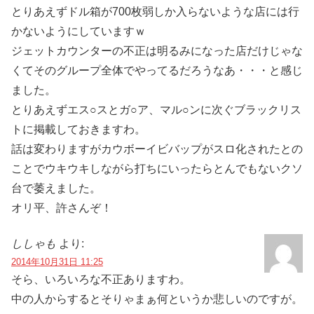
とりあえずドル箱が700枚弱しか入らないような店には行
かないようにしていますｗ
ジェットカウンターの不正は明るみになった店だけじゃな
くてそのグループ全体でやってるだろうなあ・・・と感じ
ました。
とりあえずエス○スとガ○ア、マル○ンに次ぐブラックリス
トに掲載しておきますわ。
話は変わりますがカウボーイビバップがスロ化されたとの
ことでウキウキしながら打ちにいったらとんでもないクソ
台で萎えました。
オリ平、許さんぞ！
ししゃも
より:
2014年10月31日 11:25
そら、いろいろな不正ありますわ。
中の人からするとそりゃまぁ何というか悲しいのですが。