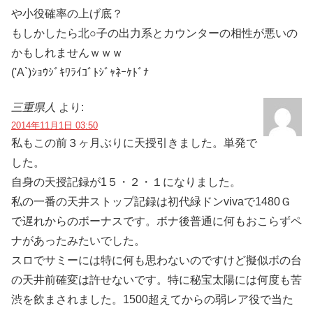
や小役確率の上げ底？
もしかしたら北○子の出力系とカウンターの相性が悪いの
かもしれませんｗｗｗ
('A`)ｼｮｳｼﾞｷﾜﾗｲｺﾞﾄｼﾞｬﾈｰｹﾄﾞﾅ
三重県人
より:
2014年11月1日 03:50
私もこの前３ヶ月ぶりに天授引きました。単発で
した。
自身の天授記録が1５・２・１になりました。
私の一番の天井ストップ記録は初代緑ドンvivaで1480Ｇ
で遅れからのボーナスです。ボナ後普通に何もおこらずペ
ナがあったみたいでした。
スロでサミーには特に何も思わないのですけど擬似ボの台
の天井前確変は許せないです。特に秘宝太陽には何度も苦
渋を飲まされました。1500超えてからの弱レア役で当た