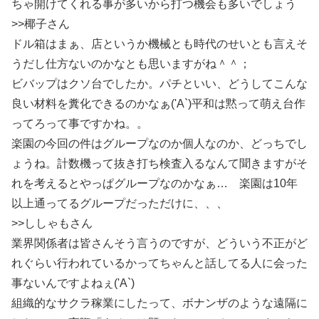
ちゃ開けてくれる事が多いから打つ機会も多いでしょう
>>椰子さん
ドル箱はまぁ、店というか機械とも時代のせいとも言えそ
うだし仕方ないのかなとも思いますがね＾＾；
ビバップはクソ台でしたか。パチといい、どうしてこんな
良い材料を糞化できるのかなぁ('A`)平和は黙って萌え台作
ってろって事ですかね。。
楽園の今回の件はグループなのか個人なのか、どっちでし
ょうね。計数機って抜き打ち検査入るなんて聞きますがそ
れを考えるとやっぱグループなのかなぁ… 楽園は10年
以上通ってるグループだっただけに、、、
>>ししゃもさん
業界関係者は皆さんそう言うのですが、どういう不正がど
れぐらい行われているかってちゃんと話してる人に会った
事ないんですよねぇ('A`)
組織的なサクラ稼業にしたって、ボナンザのような遠隔に