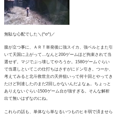
無駄な心配でした＼(^o^)／
腹が立つ事に、ＡＲＴ単発後に強スイカ、強ベルとまた引
いて天国に上がって…なんと200ゲームほど拘束されて当
選せず。マジでぶっ壊してやろうか。1580ゲームぐらい
で当選しといてこの仕打ちはさすがにドン引き。つーか、
考えてみると北斗救世主の天井狙いって何十回とやってき
たけど到達したのまだ2回しかないんだよなぁ。ちょっと
ありえないぐらい1500ゲーム台が強すぎる。そんな解析
出て無いはずなのにね。
これらの話も、単体なら単なるいつものヒキ弱で済ませら