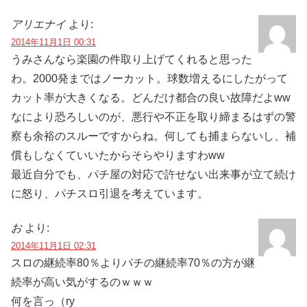
アリエナイ
より:
2014年11月1日 00:31
うみさんなら楽園の件取り上げてくれると思った
わ。2000発まではノーカット。球数増えるにしたがって
カット率が大きくなる。どんだけ都合の良い故障だよww
なにより恐ろしいのが、悪行や不正を取り締まるはずの警
察も余裕のスルーですからね。何しても捕まらないし、補
償もしなくていいたからそらやりますわww
最近自分でも、パチ屋の対応で許せない出来事が立て続け
に怒り、パチスロ引退を考えています。
お
より:
2014年11月1日 02:31
スロの継続率80％よりパチの継続率70％の方が継
続率が高い気がするのｗｗｗ
何を言っ（ry