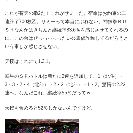
これが蒼天の拳2だ！これがサミーだ。宿命はお約束の二
連終了700枚乙。サミーって本当にぶれない。神鉄拳ＲＵ
ＳＨなんかはきちんと継続率83.6％を感じさせてくれるの
に、この台はぜっっっっったい公表値詐称してるだろうと
いう事しか感じさせない。
天授はこれにて1.3.1。
転生のＳＰバトルは新たに2連を追加して、1（北斗）・
3・3・2・4（北斗）・2・2（北斗）・1・2。驚愕の2.22
連へ。なんだこれ、継続率55％だってｗ
天授も含めると52％しかないんですけど。