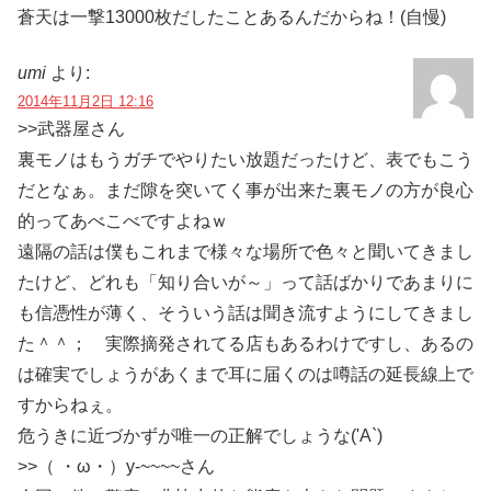
蒼天は一撃13000枚だしたことあるんだからね！(自慢)
umi
より:
2014年11月2日 12:16
>>武器屋さん
裏モノはもうガチでやりたい放題だったけど、表でもこう
だとなぁ。まだ隙を突いてく事が出来た裏モノの方が良心
的ってあべこべですよねｗ
遠隔の話は僕もこれまで様々な場所で色々と聞いてきまし
たけど、どれも「知り合いが～」って話ばかりであまりに
も信憑性が薄く、そういう話は聞き流すようにしてきまし
た＾＾； 実際摘発されてる店もあるわけですし、あるの
は確実でしょうがあくまで耳に届くのは噂話の延長線上で
すからねぇ。
危うきに近づかずが唯一の正解でしょうな('A`)
>>（ ・ω・）y-~~~~さん