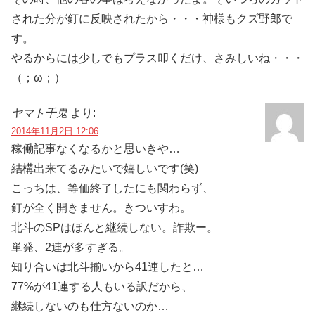
された分が釘に反映されたから・・・神様もクズ野郎で
す。
やるからには少しでもプラス叩くだけ、さみしいね・・・
（；ω；）
ヤマト千鬼
より:
2014年11月2日 12:06
稼働記事なくなるかと思いきや…
結構出来てるみたいで嬉しいです(笑)
こっちは、等価終了したにも関わらず、
釘が全く開きません。きついすわ。
北斗のSPはほんと継続しない。詐欺ー。
単発、2連が多すぎる。
知り合いは北斗揃いから41連したと…
77%が41連する人もいる訳だから、
継続しないのも仕方ないのか…