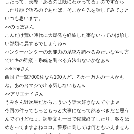
したって、実際「あるのは既にわかってる」のですから…
したり顔で語るのであれば、そこから先を話してみてよと
いつも思います。
>>のっぽさん
こんだけ荒い時代に大爆発を経験した事ないってのは珍し
い部類に属するでしょうねｗ
ハンターハンターの念能力の系統を調べるみたいなやり方
でヒキの強弱・系統を調べる方法出ないかなぁｗ
>>kenjiさん
西国で一撃7000枚なら100人どころか一万人の一人かも
ね。あの台マジで出る気しないもんｗ
>>アリエナイさん
うみさん野次馬だからこういう話大好きなんですよｗ
今回の件ってもっともっと大事になって然るべきだと思う
んですけどねぇ。謝罪文も一日で掲載終了したり、客を舐
めきってますよねココ。警察に関しては何ともいえません