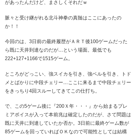
があったんだけど、まさしくそれだｗ
脈々と受け継がれる北斗神拳の真髄はここにあったの
か！！
今回のは、3日前の最終履歴がＡＲＴ後100ゲームだった
ら既に天井到達なのだが…という場面。最低でも
222+127+1166で1515ゲーム。
ところがどっこい、強スイカを引き、強ベルを引き、トド
メとばかりに中段チェリー…ここに来るまで中段チェリー
をきっちり4回スルーしてきてこの仕打ち。
で、この5ゲーム後に『200Ｘ年・・・』から始まるプレ
ミアボイスが入って本前兆は確定したのだが、さて問題は
既に天井に到達していたか否か。3日前に最終ゲーム数が
85ゲームを回っていればＯＫなので可能性としては結構