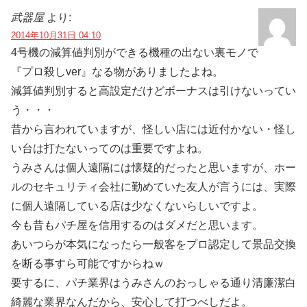
武器屋
より:
2014年10月31日 04:10
4号機の減算値判別ができる機種の出ない裏モノで
『プロ殺しver』なる物がありましたよね。
減算値判別すると高設定だけどボーナスは引けないってい
う・・・
昔から言われていますが、怪しい店には近付かない・怪し
い台は打たないってのは重要ですよね。
うみさんは個人遠隔には懐疑的だったと思いますが、ホー
ルのセキュリティ会社に勤めていた友人が言うには、実際
に個人遠隔している店は少なくないらしいですよ。
今も昔もパチ屋を信用するのはダメだと思います。
あいつらが本気になったら一般客をプロ認定して景品交換
を断る事すら可能ですからねｗ
要するに、パチ業界はうみさんのおっしゃる通り清廉潔白
綺麗な業界なんだから、安心して打つべしだよ。