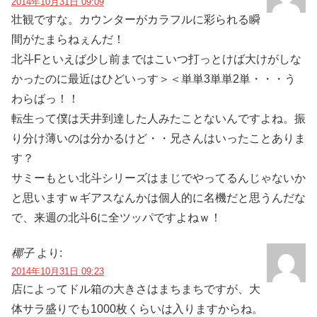
2014年10月31日 09:09
壮観ですな。カウンターがカラフルに彩られる瞬
間がたまらねぇんだ！
北斗Fといえば少し前まではこいつ打っとけば大けがしな
かったのに最近はひどいっす＞＜単単3単単2単・・・う
わらばっ！！
転生って僕は天井到達した人みたことないんですよね。振
り分け薄いのは分かるけど・・兄さんはいったことありま
す？
サミーもとい北斗シリーズはまじでやってるんじゃないか
と思いますｗギアスなんかは個人的に名機だと思うんだな
で、来週の北斗6に全ツッパですよねｗ！
椰子
より:
2014年10月31日 09:23
店によってドル箱の大きさはまちまちですが、大
体サラ盛りでも1000枚くらいは入りますからね。