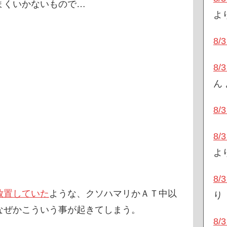
まくいかないもので…
よ
8
8
ん
8
8
よ
8
放置していた
ような、クソハマリかＡＴ中以
り
なぜかこういう事が起きてしまう。
8