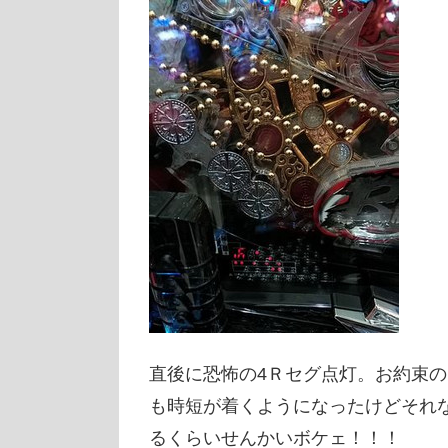
直後に恐怖の4Ｒセグ点灯。お約束
も時短が着くようになったけどそれな
るくらいせんかいボケェ！！！