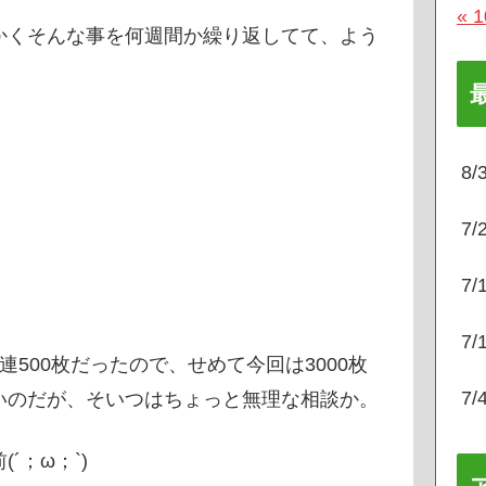
« 
かくそんな事を何週間か繰り返してて、よう
8
7
7
7
500枚だったので、せめて今回は3000枚
7
いのだが、そいつはちょっと無理な相談か。
´；ω；`)