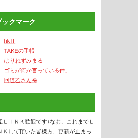
ブックマーク
hkⅡ
TAKEの手帳
はりねずみまる
ゴミが何か言っている件。
回道乙さん禄
互ＬＩＮＫ歓迎です♪なお、これまでＬ
ＮＫして頂いた皆様方、更新が止まっ