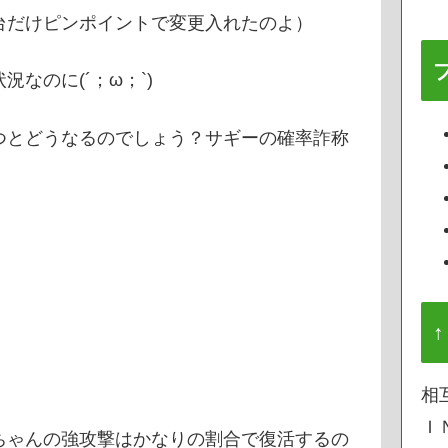
だけピンポイントで変更入れたのよ）
なのに(´；ω；`)
つとどうなるのでしょう？サギーの確率詐称
↑
相
Ｉ
ちゃんの強攻撃はかなりの割合で復活するの