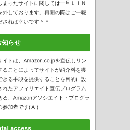
しまったサイトに関しては一旦ＬＩＮ
を外しております。再開の際はご一報
だされば幸いです＾＾
お知らせ
サイトは、Amazon.co.jpを宣伝しリン
することによってサイトが紹介料を獲
できる手段を提供することを目的に設
されたアフィリエイト宣伝プログラム
ある、Amazonアソシエイト・プログラ
参加者です('A`)
otal access