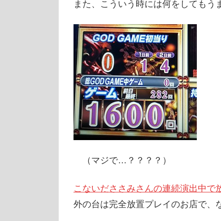
また、こういう時には何をしてもう
（マジで…？？？？）
こないだささみさんの連続演出中で
外の台は完全放置プレイのお店で、