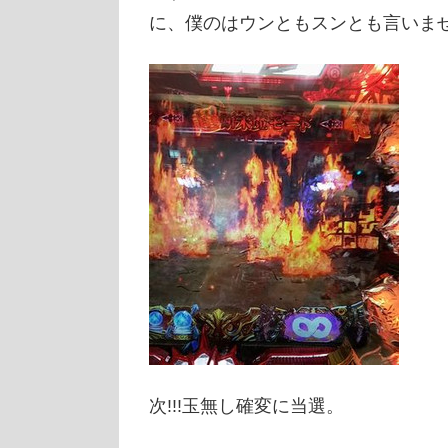
に、僕のはウンともスンとも言いま
次!!!玉無し確変に当選。