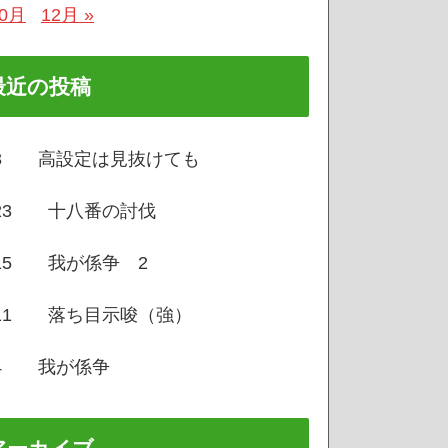
10月
12月 »
最近の投稿
/3 高設定は見抜けても
/23 十八番の討伐
/15 我が係争 2
/11 落ち目示唆（強）
/4 我が係争