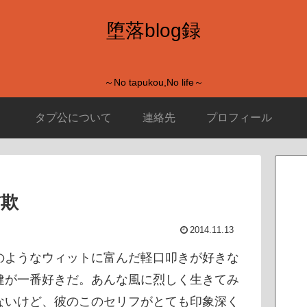
堕落blog録
～No tapukou,No life～
タプ公について
連絡先
プロフィール
詐欺
2014.11.13
のようなウィットに富んだ軽口叩きが好きな
健が一番好きだ。あんな風に烈しく生きてみ
ないけど、彼のこのセリフがとても印象深く