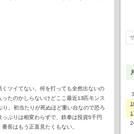
酷くツイてない。何を打っても全然出ないの
ったのかしらないけどここ最近13匹モンス
1
ぷり。初当たりが死ぬほど重い台なので恐ろ
1
欺っぷりは相変わらずで、鉄拳は投資5千円
2
。番長はもう正直見たくもない。