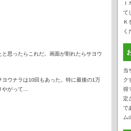
Ｉ
て
Ｋ
く
たと思ったらこれだ。画面が割れたらサヨウ
当
ヨウナラは10回もあった。特に最後の1万
ク
なりやがって…
得
定
で
ムの