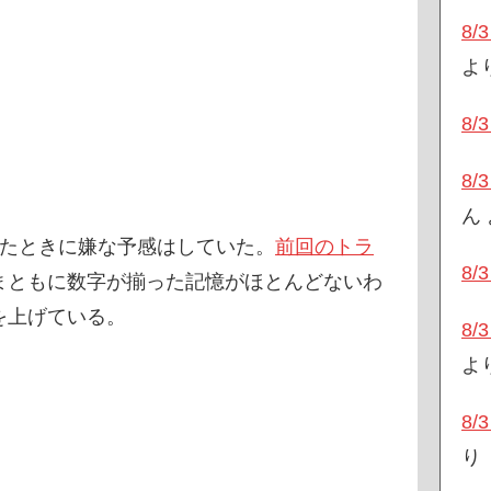
8
よ
8
8
ん
ったときに嫌な予感はしていた。
前回のトラ
8
まともに数字が揃った記憶がほとんどないわ
を上げている。
8
よ
8
り