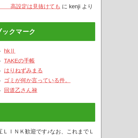
/3 高設定は見抜けても
に
kenji
より
ブックマーク
hkⅡ
TAKEの手帳
はりねずみまる
ゴミが何か言っている件。
回道乙さん禄
互ＬＩＮＫ歓迎です♪なお、これまでＬ