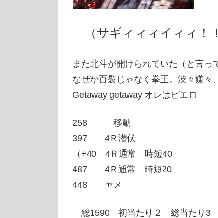
（サギィィィイィィ！！
また北斗が開けられていた（と言って
なぜか百裂じゃなく拳王。渋々嫌々
Getaway getaway オレはピエロ
258 移動
397 4Ｒ潜伏
（+40 4Ｒ通常 時短40
487 4Ｒ通常 時短20
448 ヤメ
総1590 初当たり２ 総当たり3