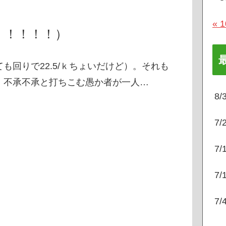
« 
！！！！）
も回りで22.5/ｋちょいだけど）。それも
、不承不承と打ちこむ愚か者が一人…
8
7
7
7
7