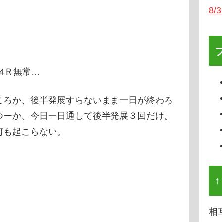
8
4Ｒ無常…
ころか、後半発展すらないまま一日が終わろ
つーか、今日一日通して後半発展３回だけ。
何も起こらない。
↑
相