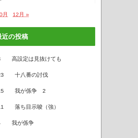
10月
12月 »
最近の投稿
/3 高設定は見抜けても
/23 十八番の討伐
/15 我が係争 2
/11 落ち目示唆（強）
/4 我が係争