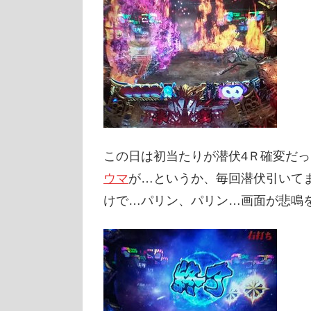
この日は初当たりが潜伏4Ｒ確変だ
ウマ
が…というか、毎回潜伏引いて
けで…パリン、パリン…画面が悲鳴