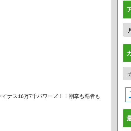
イナス16万7千パワーズ！！剛掌も覇者も