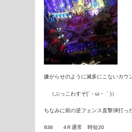
嫌がらせのように滅多にこないカウン
（ぶっこわすぞ(´・ω・｀)）
ちなみに前の逆フェンス直撃弾打っ
938 4Ｒ通常 時短20