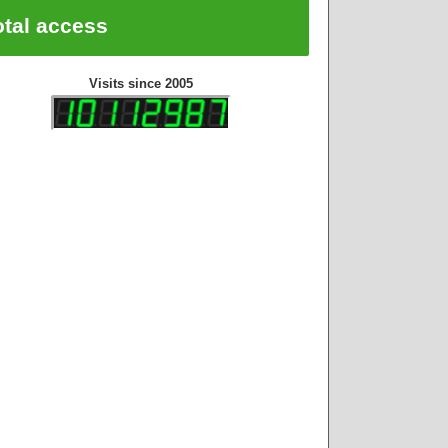
otal access
Visits since 2005