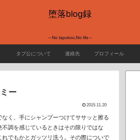
堕落blog録
～No tapukou,No life～
タプ公について
連絡先
プロフィール
サミー
2015.11.20
でなく、手にシャンプーつけてササッと擦る
絶不調を感じているときはその限りではな
これでもかとガッツリ洗う。その際についで