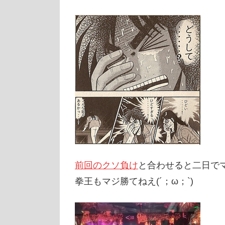
前回のクソ負け
と合わせると二日でマ
拳王もマジ勝てねえ(´；ω；`)