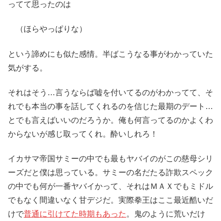
ってて思ったのは
（ほらやっぱりな）
という諦めにも似た感情。半ばこうなる事がわかっていた
気がする。
それはそう…言うならば嘘を付いてるのがわかってて、そ
れでも本当の事を話してくれるのを信じた最期のデート…
とでも言えばいいのだろうか。俺も何言ってるのかよくわ
からないが感じ取ってくれ。酔いしれろ！
イカサマ帝国サミーの中でも最もヤバイのがこの慈母シリ
ーズだと僕は思っている。サミーの名だたる詐欺スペック
の中でも何が一番ヤバイかって、それはＭＡＸでもミドル
でもなく間違いなく甘デジだ。実際拳王はここ最近酷いだ
けで
普通に引けてた時期もあった
。鬼のように荒いだけ