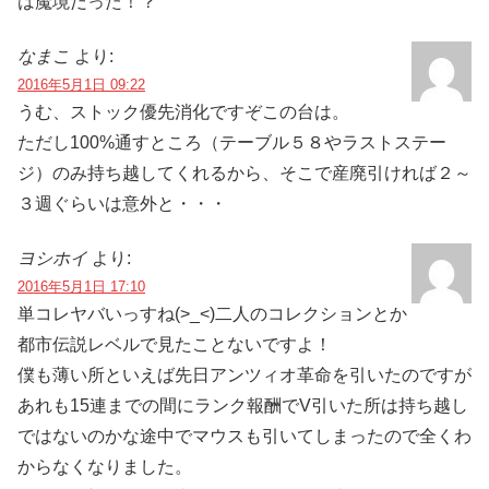
は魔境だった！？
なまこ
より:
2016年5月1日 09:22
うむ、ストック優先消化ですぞこの台は。
ただし100%通すところ（テーブル５８やラストステー
ジ）のみ持ち越してくれるから、そこで産廃引ければ２～
３週ぐらいは意外と・・・
ヨシホイ
より:
2016年5月1日 17:10
単コレヤバいっすね(>_<)二人のコレクションとか
都市伝説レベルで見たことないですよ！
僕も薄い所といえば先日アンツィオ革命を引いたのですが
あれも15連までの間にランク報酬でV引いた所は持ち越し
ではないのかな途中でマウスも引いてしまったので全くわ
からなくなりました。