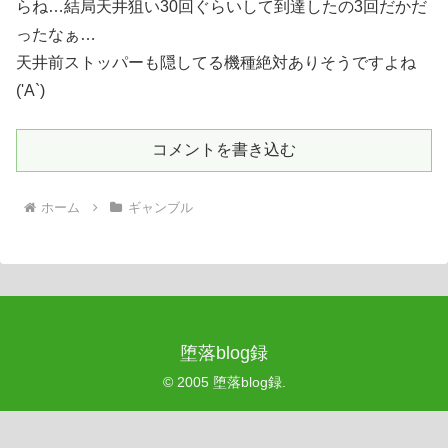
らね…結局天井狙い30回ぐらいして到達したの3回だかだ
ったなぁ…
天井前ストッパーも隠してる機種絶対ありそうですよね
('A`)
コメントを書き込む
ホーム
ギャンブル
堕落blog録
© 2005 堕落blog録.