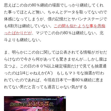
思えばこの台の80％継続の場面でしっかり継続してくれ
た事ってほとんど無い。ちゃんとデータを取ってないので
体感になってしまうが、僕の記憶だとサバンナステージで
も6割方は継続していない。
この間も似たような事を愚痴
ったばかりだが
、マジでこの台の80％は継続しない。北
斗よりも継続しない。
ま、明らかにこの台に関しては公表されてる情報がガセだ
らけなので今さら何があっても驚きませんが…しかし腹は
立つよ。この日の８０%以上確定場面だけで見ても抽選通
ったのは1/4じゃねえか(‘A`) もしもマトモな抽選が行わ
れていたのであれば、今現在日本で一番80％継続に恵ま
れてない男だと言っても過言じゃない気がする