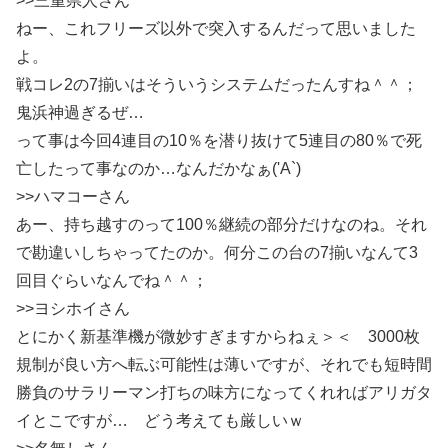
>>三重県人さん
ねー、これフリーズ以外で突入するんだって思いました
よ。
戦コレ2の7揃いはそういうシステムだったんすね＾＾；
鬼浜神過ぎるぜ…
って事は今回4連目の10％を潜り抜けて5連目の80％で死
亡したって事なのか…なんだかなぁ('A`)
>>ハマコーさん
あー、持ち越すのって100％継続の部分だけなのね。それ
で勘違いしちゃってたのか。何分この台の7揃いなんて3
回目ぐらいなんでね＾＾；
>>ヨシホイさん
とにかく新基準機が微妙すぎますからねぇ＞＜ 3000枚
規制が良い方へ転ぶ可能性は薄いですが、それでも短時間
勝負のサラリーマン打ちの味方になってくれればアリガタ
イとこですが… どう考えても厳しいｗ