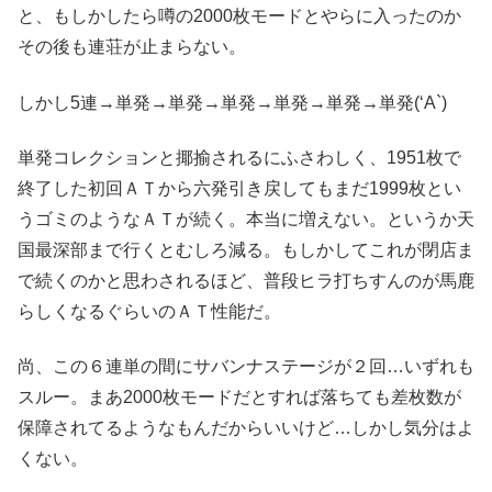
と、もしかしたら噂の2000枚モードとやらに入ったのか
その後も連荘が止まらない。
しかし5連→単発→単発→単発→単発→単発→単発(‘A`)
単発コレクションと揶揄されるにふさわしく、1951枚で
終了した初回ＡＴから六発引き戻してもまだ1999枚とい
うゴミのようなＡＴが続く。本当に増えない。というか天
国最深部まで行くとむしろ減る。もしかしてこれが閉店ま
で続くのかと思わされるほど、普段ヒラ打ちすんのが馬鹿
らしくなるぐらいのＡＴ性能だ。
尚、この６連単の間にサバンナステージが２回…いずれも
スルー。まあ2000枚モードだとすれば落ちても差枚数が
保障されてるようなもんだからいいけど…しかし気分はよ
くない。