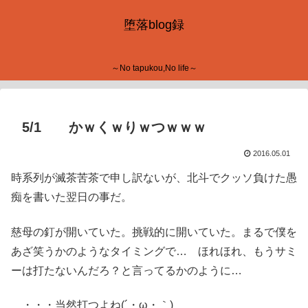
堕落blog録
～No tapukou,No life～
5/1 かｗくｗりｗつｗｗｗ
2016.05.01
時系列が滅茶苦茶で申し訳ないが、北斗でクッソ負けた愚
痴を書いた翌日の事だ。
慈母の釘が開いていた。挑戦的に開いていた。まるで僕を
あざ笑うかのようなタイミングで… ほれほれ、もうサミ
ーは打たないんだろ？と言ってるかのように…
・・・当然打つよね(´・ω・｀)