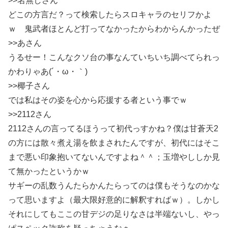
>>名無しさん
どこの方言だ？って検索したらスロキャラのセリフかよ
ｗ 鬼武者ほとんど打ってなかったからわからんかったぜ
>>あさん
うるせー！こんなクソ台の事なんていちいち調べてられっ
かわりゃあ(´・ω・｀)
>>椰子さん
では私はその姿を心から応援する者という事でｗ
>>2112さん
2112さんの言ってるほうって初代っすかね？僕は甘蒼天2
の方には散々煮え湯を飲まされたんですが、初代にはそこ
まで悪い印象抱いてないんですよね＾＾；玉増やししか見
て無かったというかｗ
サギーの乱数うんたらかんたらってのは僕もそうなのかな
って思いますよ（最大限好意的に解釈すればｗ）。しかし
それにしてもここの甘デジの足りなさは半端ないし、やっ