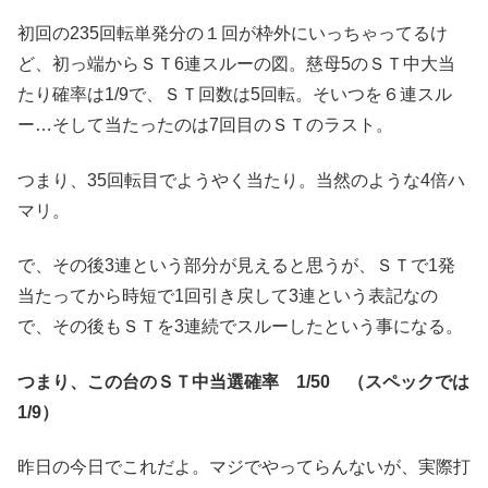
初回の235回転単発分の１回が枠外にいっちゃってるけ
ど、初っ端からＳＴ6連スルーの図。慈母5のＳＴ中大当
たり確率は1/9で、ＳＴ回数は5回転。そいつを６連スル
ー…そして当たったのは7回目のＳＴのラスト。
つまり、35回転目でようやく当たり。当然のような4倍ハ
マリ。
で、その後3連という部分が見えると思うが、ＳＴで1発
当たってから時短で1回引き戻して3連という表記なの
で、その後もＳＴを3連続でスルーしたという事になる。
つまり、この台のＳＴ中当選確率 1/50 （スペックでは
1/9）
昨日の今日でこれだよ。マジでやってらんないが、実際打