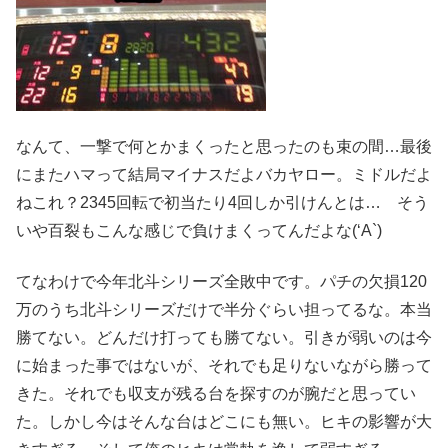
なんて、一撃で何とかまくったと思ったのも束の間…最後
にまたハマって結局マイナスだよバカヤロー。ミドルだよ
ねこれ？2345回転で初当たり4回しか引けんとは… そう
いや百裂もこんな感じで負けまくってんだよな(‘A`)
てなわけで今年北斗シリーズ全敗中です。パチの欠損120
万のうち北斗シリーズだけで半分ぐらい担ってるな。本当
勝てない。どんだけ打っても勝てない。引きが弱いのは今
に始まった事ではないが、それでも足りないながら勝って
きた。それでも収支が残る台を探すのが腕だと思ってい
た。しかし今はそんな台はどこにも無い。ヒキの影響が大