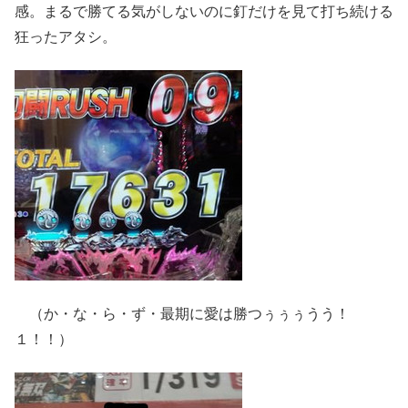
感。まるで勝てる気がしないのに釘だけを見て打ち続ける
狂ったアタシ。
（か・な・ら・ず・最期に愛は勝つぅぅぅうう！
１！！）