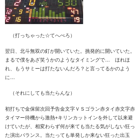
（打っちゃった☆てへぺろ）
翌日、北斗無双の釘が開いていた。挑発的に開いていた。
まるで僕をあざ笑うかのようなタイミングで… ほれほ
れ、もうサミーは打たないんだろ？と言ってるかのよう
に…
（それにしても当たらんな）
初打ちで金保留次回予告金文字ＶＳゴラン赤タイ赤文字赤
タイマー待機から激熱+キリンカットインを外して以来避
けていたが、相変わらず何が来ても当たる気がしない狂っ
た演出バランス。当たっても単発しか来ない狂った出玉