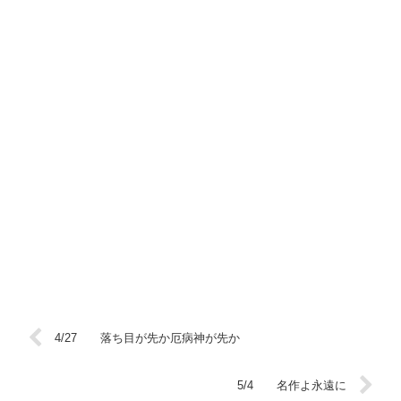
4/27 落ち目が先か厄病神が先か
5/4 名作よ永遠に