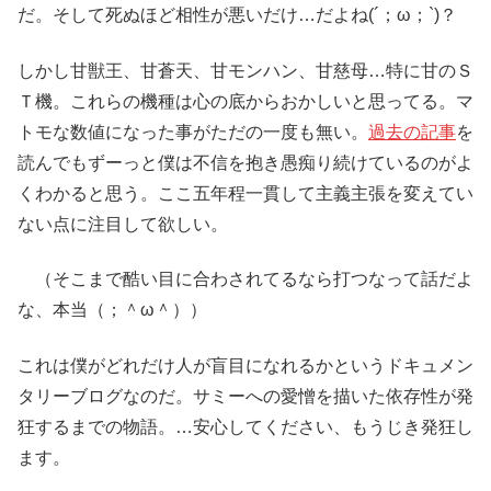
だ。そして死ぬほど相性が悪いだけ…だよね(´；ω；`)？
しかし甘獣王、甘蒼天、甘モンハン、甘慈母…特に甘のＳ
Ｔ機。これらの機種は心の底からおかしいと思ってる。マ
トモな数値になった事がただの一度も無い。
過去の記事
を
読んでもずーっと僕は不信を抱き愚痴り続けているのがよ
くわかると思う。ここ五年程一貫して主義主張を変えてい
ない点に注目して欲しい。
（そこまで酷い目に合わされてるなら打つなって話だよ
な、本当（；＾ω＾））
これは僕がどれだけ人が盲目になれるかというドキュメン
タリーブログなのだ。サミーへの愛憎を描いた依存性が発
狂するまでの物語。…安心してください、もうじき発狂し
ます。