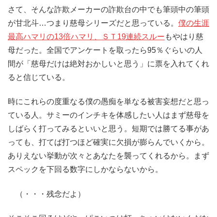
さて、そんな詐欺メーカーの詐欺台の中でも筆頭中の筆頭
が甘北斗…つまり慈母シリーズだと思っている。
僕の生涯
最高ハマリの13倍ハマリ、ＳＴ19連続スルー
もやはり慈
母だった。全国でアンケートを取ったら95％ぐらいの人
間が「慈母だけは絶対おかしいと思う」に票を入れてくれ
ると信じている。
時にこれらの度重なる僕の愚痴を単なる被害妄想だと思っ
ている人。サミーのインチキを体感したい人はまず慈母を
しばらく打ってみるといいと思う。短期では勝てる事があ
っても、打てば打つほど確実に欠損が膨らんでいくから。
ありえない挙動が次々とあなたを襲ってくれるから。まず
スペックを下回る数字にしかならないから。
（・・・残念だよ）