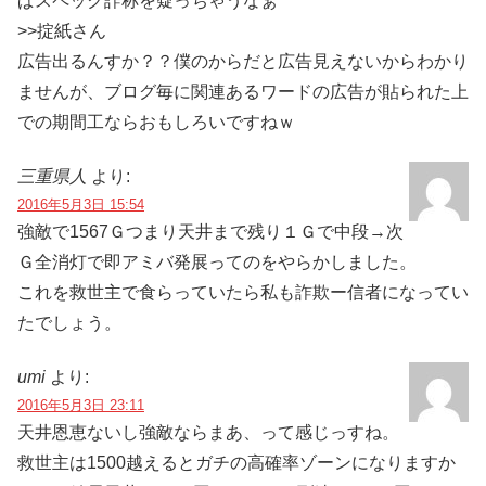
ぱスペック詐称を疑っちゃうなぁ
>>掟紙さん
広告出るんすか？？僕のからだと広告見えないからわかり
ませんが、ブログ毎に関連あるワードの広告が貼られた上
での期間工ならおもしろいですねｗ
三重県人
より:
2016年5月3日 15:54
強敵で1567Ｇつまり天井まで残り１Ｇで中段→次
Ｇ全消灯で即アミバ発展ってのをやらかしました。
これを救世主で食らっていたら私も詐欺ー信者になってい
たでしょう。
umi
より:
2016年5月3日 23:11
天井恩恵ないし強敵ならまあ、って感じっすね。
救世主は1500越えるとガチの高確率ゾーンになりますか