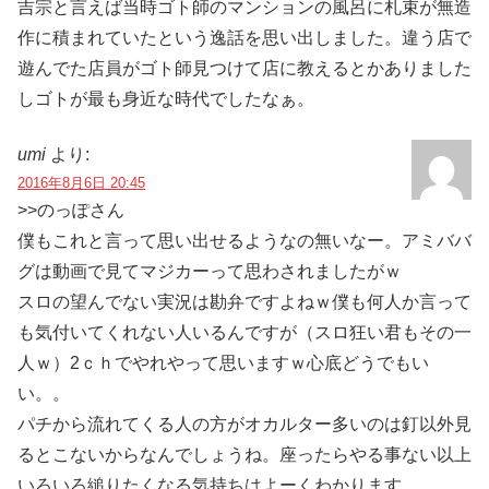
吉宗と言えば当時ゴト師のマンションの風呂に札束が無造
作に積まれていたという逸話を思い出しました。違う店で
遊んでた店員がゴト師見つけて店に教えるとかありました
しゴトが最も身近な時代でしたなぁ。
umi
より:
2016年8月6日 20:45
>>のっぽさん
僕もこれと言って思い出せるようなの無いなー。アミババ
グは動画で見てマジカーって思わされましたがｗ
スロの望んでない実況は勘弁ですよねｗ僕も何人か言って
も気付いてくれない人いるんですが（スロ狂い君もその一
人ｗ）2ｃｈでやれやって思いますｗ心底どうでもい
い。。
パチから流れてくる人の方がオカルター多いのは釘以外見
るとこないからなんでしょうね。座ったらやる事ない以上
いろいろ縋りたくなる気持ちはよーくわかります。