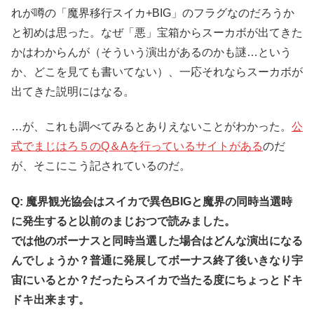
れが噂の「魔界移行スイカ+BIG」のフラグなのだろうか
と初めは思った。なぜ「悪」宝箱からスーカボが出てきた
かはわからんが（そういう演出があるのかも謎…という
か、どこを見ても書いてない）、一応それならスーカボが
出てきた説明にはなる。
…が、これも調べてみるとありえないことがわかった。
公
式でまじはろ５のQ＆Aを行っているサイトがある
のだ
が、そこにこう記されているのだ。
Q: 魔界観光協会はスイカで異色BIGと魔界の同時当選時
に発生すると以前のまじおつで読みました。
では他のボーナスと同時当選した場合はどんな演出になる
んでしょうか？普通に発展してボーナス終了後いきなり宇
宙にいるとか？だったらスイカで当たる度にちょっとドキ
ドキ出来ます。