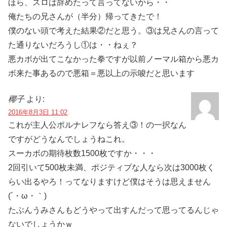
ほら、スロは辞めたって言ってないから・・
俺たちの兄さんが（半分）帰ってきたで！
僕のない頭で考えた結果②だと思う。③は兄さんの言って
た通りないだろうし①は・・ねぇ？
悪カボが出てこなかった拳ですが以前ノーマル箱から悪カ
ボ来た事あるので悪箱＝悪以上の示唆だと思います
椰子
より:
2016年8月3日 11:02
これが主人公ポルナレフなら答え③！の一択なん
ですがどうなんでしょうねこれ。
スーカボの期待枚数1500枚ですか・・・
2回引いて500枚未満、ポジティブな人なら次は3000枚く
らい出るやろ！ってなりますけど僕はそうは思えません
(´・ω・｀)
たぶんうみさんもどうやって出すんだって思ってるんじゃ
ないでしょうかｗ