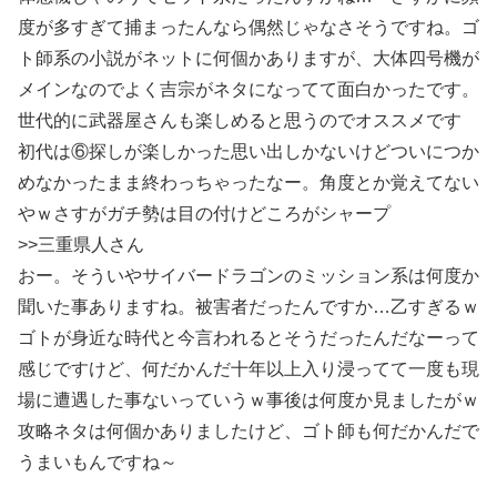
度が多すぎて捕まったんなら偶然じゃなさそうですね。ゴ
ト師系の小説がネットに何個かありますが、大体四号機が
メインなのでよく吉宗がネタになってて面白かったです。
世代的に武器屋さんも楽しめると思うのでオススメです
初代は⑥探しが楽しかった思い出しかないけどついにつか
めなかったまま終わっちゃったなー。角度とか覚えてない
やｗさすがガチ勢は目の付けどころがシャープ
>>三重県人さん
おー。そういやサイバードラゴンのミッション系は何度か
聞いた事ありますね。被害者だったんですか…乙すぎるｗ
ゴトが身近な時代と今言われるとそうだったんだなーって
感じですけど、何だかんだ十年以上入り浸ってて一度も現
場に遭遇した事ないっていうｗ事後は何度か見ましたがｗ
攻略ネタは何個かありましたけど、ゴト師も何だかんだで
うまいもんですね～