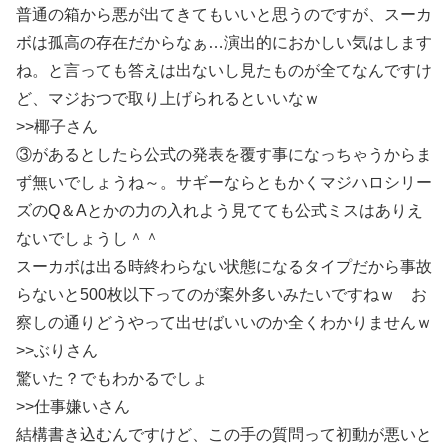
普通の箱から悪が出てきてもいいと思うのですが、スーカ
ボは孤高の存在だからなぁ…演出的におかしい気はします
ね。と言っても答えは出ないし見たものが全てなんですけ
ど、マジおつで取り上げられるといいなｗ
>>椰子さん
③があるとしたら公式の発表を覆す事になっちゃうからま
ず無いでしょうね～。サギーならともかくマジハロシリー
ズのQ＆Aとかの力の入れよう見てても公式ミスはありえ
ないでしょうし＾＾
スーカボは出る時終わらない状態になるタイプだから事故
らないと500枚以下ってのが案外多いみたいですねｗ お
察しの通りどうやって出せばいいのか全くわかりませんｗ
>>ぶりさん
驚いた？でもわかるでしょ
>>仕事嫌いさん
結構書き込むんですけど、この手の質問って初動が悪いと