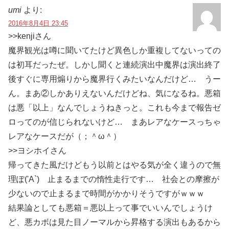
umi
より:
2016年8月4日 23:45
>>kenjiさん
魔界観光は噂に聞いてたけど異色しか重複してないっての
は初耳だったぜ。しかし聞くと連続演出中魔界は演出終了
後すぐに専用煽りから魔界行くみたいなんだけど… うー
ん。まあ②しかありえないんだけどね、気になるね。悪箱
は悪「以上」なんでしょうねきっと。これも今まで報告ゼ
ロってのが信じられないけど… まあレアなケースっちゃ
レアなケースだが（；＾ω＾）
>>ヨシホイさん
帰ってきた風だけどもう以前とはやる気が全く違うので無
理ぽ('A`) 止まるまでの惰性走行です… 社会との摩擦が
少ないので止まるまで時間がかかりそうですがｗｗｗ
結果論としても悪箱＝悪以上って事でいいんでしょうけ
ど、悪カボは見た目ノーマルから昇格する演出もあるから