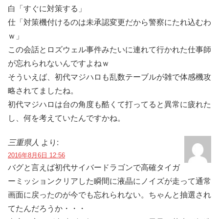
白「すぐに対策する」
仕「対策機付けるのは未承認変更だから警察にたれ込むわ
ｗ」
この会話とロズウェル事件みたいに連れて行かれた仕事師
が忘れられないんですよねｗ
そういえば、初代マジハロも乱数テーブルが雑で体感機攻
略されてましたね。
初代マジハロは台の角度も酷くて打ってると異常に疲れた
し、何を考えていたんですかね。
三重県人
より:
2016年8月6日 12:56
バグと言えば初代サイバードラゴンで高確タイガ
ーミッションクリアした瞬間に液晶にノイズが走って通常
画面に戻ったのが今でも忘れられない。ちゃんと抽選され
てたんだろうか・・・