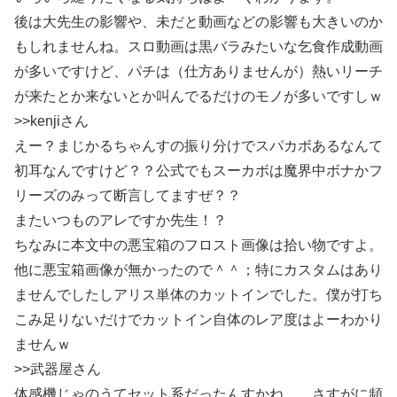
後は大先生の影響や、未だと動画などの影響も大きいのか
もしれませんね。スロ動画は黒バラみたいな乞食作成動画
が多いですけど、パチは（仕方ありませんが）熱いリーチ
が来たとか来ないとか叫んでるだけのモノが多いですしｗ
>>kenjiさん
えー？まじかるちゃんすの振り分けでスパカボあるなんて
初耳なんですけど？？公式でもスーカボは魔界中ボナかフ
リーズのみって断言してますぜ？？
またいつものアレですか先生！？
ちなみに本文中の悪宝箱のフロスト画像は拾い物ですよ。
他に悪宝箱画像が無かったので＾＾；特にカスタムはあり
ませんでしたしアリス単体のカットインでした。僕が打ち
こみ足りないだけでカットイン自体のレア度はよーわかり
ませんｗ
>>武器屋さん
体感機じゃのうてセット系だったんすかね… さすがに頻