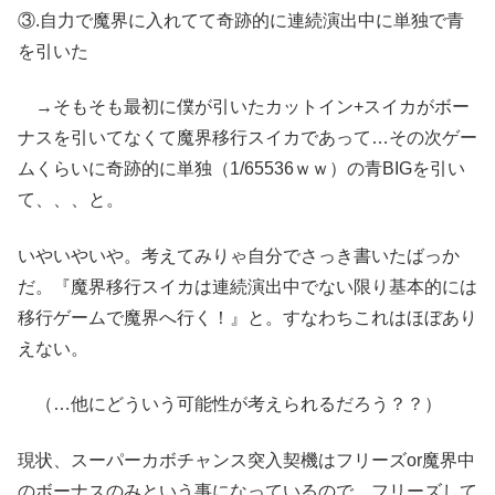
③.自力で魔界に入れてて奇跡的に連続演出中に単独で青
を引いた
→そもそも最初に僕が引いたカットイン+スイカがボー
ナスを引いてなくて魔界移行スイカであって…その次ゲー
ムくらいに奇跡的に単独（1/65536ｗｗ）の青BIGを引い
て、、、と。
いやいやいや。考えてみりゃ自分でさっき書いたばっか
だ。『魔界移行スイカは連続演出中でない限り基本的には
移行ゲームで魔界へ行く！』と。すなわちこれはほぼあり
えない。
（…他にどういう可能性が考えられるだろう？？）
現状、スーパーカボチャンス突入契機はフリーズor魔界中
のボーナスのみという事になっているので、フリーズして