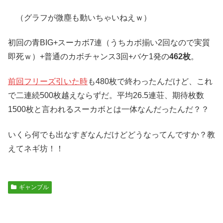
（グラフが微塵も動いちゃいねえｗ）
初回の青BIG+スーカボ7連（うちカボ揃い2回なので実質
即死ｗ）+普通のカボチャンス3回+バケ1発の
462枚
。
前回フリーズ引いた時
も480枚で終わったんだけど、これ
で二連続500枚越えならずだ。平均26.5連荘、期待枚数
1500枚と言われるスーカボとは一体なんだったんだ？？
いくら何でも出なすぎなんだけどどうなってんですか？教
えてネギ坊！！
ギャンブル