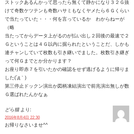
ストックあるんかって思ったら無くて静かになり３２Ｇ抜
けて奇数ケツテンも奇数ハサミもなくヤメたら６Ｇくらい
で当たっていた・・・何を言っているか わからねーが
（略
当たってからデータ上がるのが払い出し２回後の最速で２
Ｇということは４Ｇ以内に掘られたということだ、しかも
連チャンしていて枚数も引き継いでました。枚数引き継ぎ
って何Ｇまでとか分かります？
お座り即赤７を引いたかの確認をせず逃げるように帰りま
した(´д｀)
第三停止ドックン演出か図柄凍結演出で前兆演出無しが数
Ｇ選ばれたんかなぁ
どら猫
より:
2016年8月4日 22:30
お帰りなさいませ^^