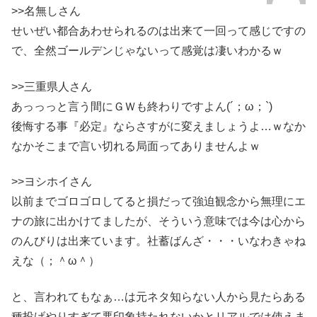
>>名無しさん
せいぜい都合あわせられるのは出来て一回って感じですの
で、全然ゴールデンじゃないって感覚は凄いわかるｗ
>>三重県人さん
あっっっと言う間にＧＷも終わりですよん(´；ω；`)
後悔する事『必定』ならさすがに変えましょうよ…ｗなか
なかそこまで言い切れる局面ってありませんよｗ
>>ヨシホイさん
以前までゴロゴロしてると損だって強迫観念から無理にエ
ナの旅に出かけてましたが、そういう意味では今は心から
のんびりは出来ています。社蓄ばんざ・・・いなわきゃね
えな（；＾ω＾）
と、言われてもなぁ…は元ネタ知らない人から見たらある
種投げやりすぎて悪印象持たれないかとリアルでは使えま