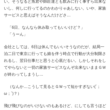
い。そうなると魚君や師匠達とも飲みに行く事すら出来な
いし、何しに行ってるのかわかりゃあしない。いや、家族
サービスと思えばそうなんだけどさ…
「6日、なんなら休み取ってもいいけど？」
「うーん」
会社としては、6日は休んでもいいそうなのだが、結局一
泊二日で東京に行っても娘を伴う時点で行動が大分制限さ
れるし、翌日仕事だと思うと心底だるい。しかしそれをし
てやらないと一切の家族サービスなんぞ出来ないままＧＷ
が終わってしまうし…
（なんか…こうして見るとＧＷって短かすぎない(´；
ω；`)？）
飛び飛びなのがいけないのもあるけど、にしても言うほど