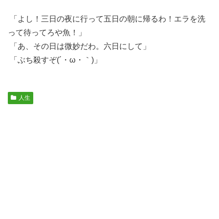
「よし！三日の夜に行って五日の朝に帰るわ！エラを洗
って待ってろや魚！」
「あ、その日は微妙だわ。六日にして」
「ぶち殺すぞ(´・ω・｀)」
人生