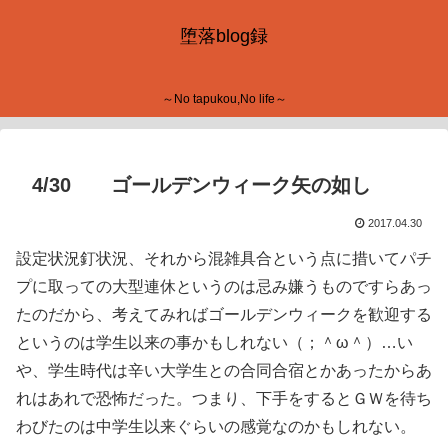
堕落blog録
～No tapukou,No life～
4/30 ゴールデンウィーク矢の如し
2017.04.30
設定状況釘状況、それから混雑具合という点に措いてパチ
プに取っての大型連休というのは忌み嫌うものですらあっ
たのだから、考えてみればゴールデンウィークを歓迎する
というのは学生以来の事かもしれない（；＾ω＾）…い
や、学生時代は辛い大学生との合同合宿とかあったからあ
れはあれで恐怖だった。つまり、下手をするとＧＷを待ち
わびたのは中学生以来ぐらいの感覚なのかもしれない。