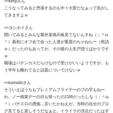
>>kenjiさん
こうなってみると堕落するのも中々大変だなぁって気がし
てきますよｗ
>>ヨシホイさん
聞いてみるとみんな案外某掲示板見てないんすね（；＾ω
＾）最初にオフ会で会った人達が重度のちゃねらー（死語
ｗ）だったのもあってか、その後の人生戸惑うばかりです
ｗ
職場はパチンカスだらけなので受けがいいようですが、も
う半年も離れてると話題についてけないｗ
>>kamadoさん
そういえばうちもプレミアムフライデーのプの字もねー
わ。ノー残業デーの日も帰ったの21時だったしな（；＾ω
＾）パチスロの愚痴…言いたかねえが、当時の自分のブロ
グ見てると楽しそうだなぁと。イライラの頂点だったはず