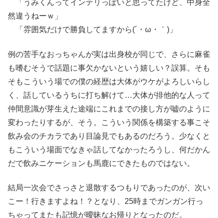
「うみくんってインテリっぽいと思ってたけど、中身全
然違うねーｗ」
「雰囲気だけで勝負してますから(´・ω・｀)」
例の苦手なおっちゃんが実は出身校が同じで、さらに麻雀
も嗜むそうで話題に事欠かないという嬉しい？誤算。そも
そもこういう場での僕の経歴は大体がウケがよろしいらし
く、話しているうちに打ち解けて…大体が排他的な人って
仲間意識が芽生えた途端にこれまでの接し方が嘘のように
変わったりするが、そう。こういう関係を構築する事こそ
飲み会のチカラであり目論見でもあるのだろう。少なくと
もこういう場面でなきゃ話してなかったろうし、何だかん
だで飲みニケーションも馬鹿にできたものではない。
結局一次会でさっさと退散するつもりであったのが、次い
こー！行きますよね！？となり、25時までガンガン行っ
ちゃってまたも記憶が曖昧なお帰りとなったのだ。