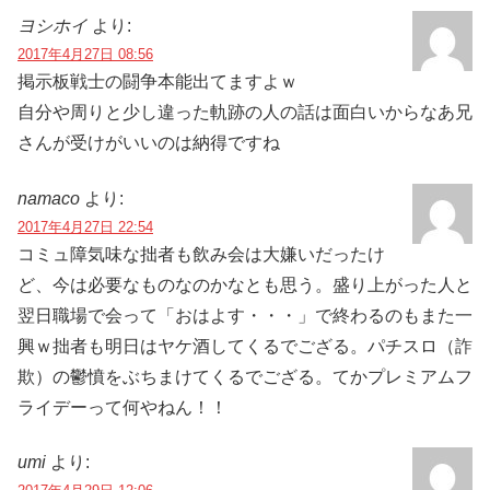
ヨシホイ
より:
2017年4月27日 08:56
掲示板戦士の闘争本能出てますよｗ
自分や周りと少し違った軌跡の人の話は面白いからなあ兄
さんが受けがいいのは納得ですね
namaco
より:
2017年4月27日 22:54
コミュ障気味な拙者も飲み会は大嫌いだったけ
ど、今は必要なものなのかなとも思う。盛り上がった人と
翌日職場で会って「おはよす・・・」で終わるのもまた一
興ｗ拙者も明日はヤケ酒してくるでござる。パチスロ（詐
欺）の鬱憤をぶちまけてくるでござる。てかプレミアムフ
ライデーって何やねん！！
umi
より: