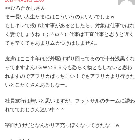
2017年4月29日 12:06
>>ひろたかしさん
まー長い人生たまにはこういうのもいいでしょｗ
もしキレて投げ出す事があるとしたら、対象は仕事ではな
く妻でしょうね（；＾ω＾）仕事は正直仕事と思うと遅く
ても辛くてもあまりムカつきはしません。
皮膚はここ半年ほど外駆けずり回ってるので十分浅黒くな
ってますよん♪ＧＷのＢＢＱも恐らく物ともしないと思わ
れますのでアフリカばっちこい！でもアフリカより行きた
いとこたくさんあるしなー。
社員旅行は無いと思いますが、フットサルのチームに誘わ
れてておじさん迷い中＾＾
字面だけだとなんかリア充っぽくなってきたなーｗ