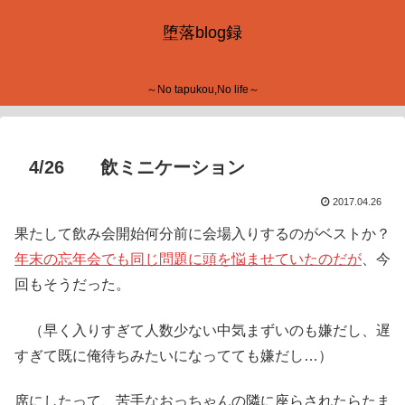
堕落blog録
～No tapukou,No life～
4/26 飲ミニケーション
2017.04.26
果たして飲み会開始何分前に会場入りするのがベストか？
年末の忘年会でも同じ問題に頭を悩ませていたのだが
、今
回もそうだった。
（早く入りすぎて人数少ない中気まずいのも嫌だし、遅
すぎて既に俺待ちみたいになってても嫌だし…）
席にしたって、苦手なおっちゃんの隣に座らされたらたま