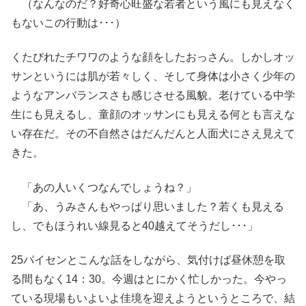
（なんなのだ？好奇心旺盛な若者という風にも見えなく
もないこの行動は･･･）
くたびれたチワワのような顔をしたおっさん。しかしオッ
サンというには肌が若々しく、そして身体は小さく少年の
ようなアンバランスさも感じさせる風貌。老けている中学
生にも見えるし、童顔のオッサンにも見える何とも言えな
い存在だ。その不自然さはだんだんと人面犬にさえ見えて
きた。
「あの人いくつなんでしょうね？」
「あ、うみさんもやっぱり思いました？若くも見える
し、でもほうれい線見ると40越えてそうだし･･･」
25パイセンとこんな話をしながら、気付けば昼休憩を取
る間もなく14：30。今週はとにかく忙しかった。今やっ
ている現場もいよいよ佳境を迎えようというところで、結