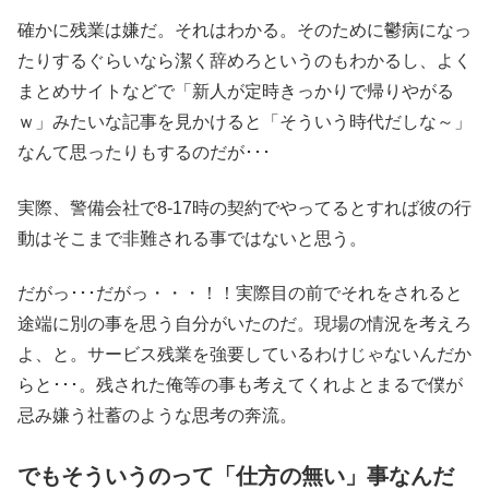
確かに残業は嫌だ。それはわかる。そのために鬱病になっ
たりするぐらいなら潔く辞めろというのもわかるし、よく
まとめサイトなどで「新人が定時きっかりで帰りやがる
ｗ」みたいな記事を見かけると「そういう時代だしな～」
なんて思ったりもするのだが･･･
実際、警備会社で8-17時の契約でやってるとすれば彼の行
動はそこまで非難される事ではないと思う。
だがっ･･･だがっ・・・！！実際目の前でそれをされると
途端に別の事を思う自分がいたのだ。現場の情況を考えろ
よ、と。サービス残業を強要しているわけじゃないんだか
らと･･･。残された俺等の事も考えてくれよとまるで僕が
忌み嫌う社蓄のような思考の奔流。
でもそういうのって「仕方の無い」事なんだ