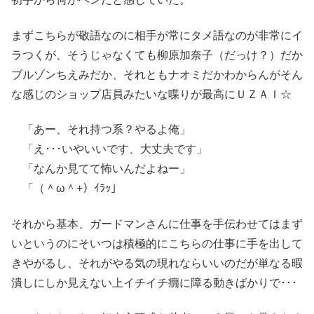
まずこちらが敬語なのに相手が常にタメ語なのが非常にイ
ラつくが、そうじゃなくても柳原加奈子（だっけ？）だか
ブルゾンちえみだか、それともナオミだかわからんがそん
な感じのショップ店員みたいな喋りが最高にＵＺＡＩ☆
「あー、それ持つ系？やるよ俺」
「え･･･いやいいです、大丈夫です」
「なんか見てて怖いんだよねー」
「（＾ω＾+）ｲﾗｯ」
それから基本、ガードマンさんに仕事を手伝わせてはまず
いというのにそいつは積極的にこちらの仕事に手を出して
きやがるし、それがやる気の現れならいいのだが単なる暇
潰しにしか見えない上イチイチ癇に障る動きばかりで･･･