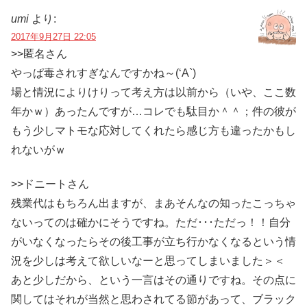
umi
より:
2017年9月27日 22:05
>>匿名さん
やっぱ毒されすぎなんですかね～(‘A`)
場と情況によりけりって考え方は以前から（いや、ここ数
年かｗ）あったんですが…コレでも駄目か＾＾；件の彼が
もう少しマトモな応対してくれたら感じ方も違ったかもし
れないがｗ
>>ドニートさん
残業代はもちろん出ますが、まあそんなの知ったこっちゃ
ないってのは確かにそうですね。ただ･･･ただっ！！自分
がいなくなったらその後工事が立ち行かなくなるという情
況を少しは考えて欲しいなーと思ってしまいました＞＜
あと少しだから、という一言はその通りですね。その点に
関してはそれが当然と思わされてる節があって、ブラック