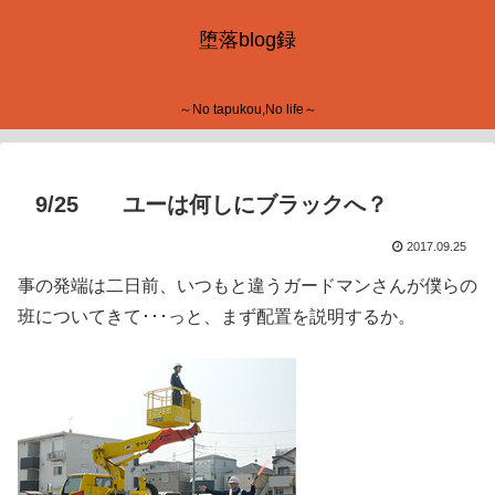
堕落blog録
～No tapukou,No life～
9/25 ユーは何しにブラックへ？
2017.09.25
事の発端は二日前、いつもと違うガードマンさんが僕らの
班についてきて･･･っと、まず配置を説明するか。