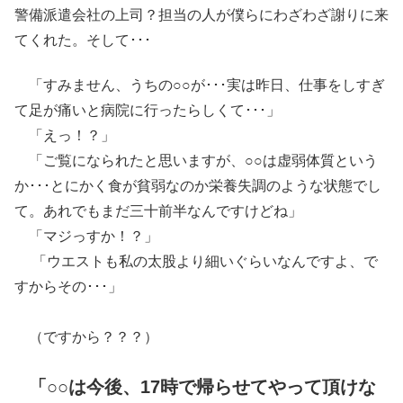
警備派遣会社の上司？担当の人が僕らにわざわざ謝りに来
てくれた。そして･･･
「すみません、うちの○○が･･･実は昨日、仕事をしすぎ
て足が痛いと病院に行ったらしくて･･･」
「えっ！？」
「ご覧になられたと思いますが、○○は虚弱体質という
か･･･とにかく食が貧弱なのか栄養失調のような状態でし
て。あれでもまだ三十前半なんですけどね」
「マジっすか！？」
「ウエストも私の太股より細いぐらいなんですよ、で
すからその･･･」
（ですから？？？）
「○○は今後、17時で帰らせてやって頂けな