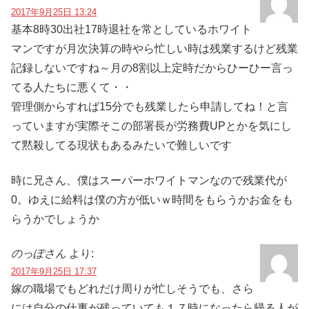
2017年9月25日 13:24
基本8時30出社17時退社を常としているホワイト
マンですが月次決算の時やら忙しい時は残業するけど残業
記録しないですね～月の8割以上定時だからひーひー言っ
てる人たちに悪くて・・
管理側からすれば15分でも残業したら申請してね！と言
っていますが実際そこの部署長が労務費UPとかを気にし
て黙殺してる現状もあるみたいで難しいです
時に兄さん、僕はスーパーホワイトマンなので残業代が
0。ゆえに給料は僕の方が低いｗ時間をもらうかお金をも
らうかでしょうか
のっぽさん
より:
2017年9月25日 17:37
嫁の職場でもどれだけ周りが忙しそうでも、さら
には自分の仕事が残っていても１７時になったら帰る人が