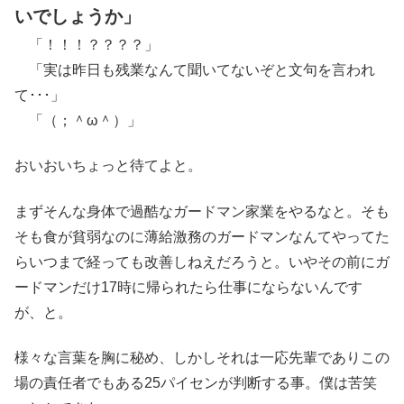
いでしょうか」
「！！！？？？？」
「実は昨日も残業なんて聞いてないぞと文句を言われ
て･･･」
「（；＾ω＾）」
おいおいちょっと待てよと。
まずそんな身体で過酷なガードマン家業をやるなと。そも
そも食が貧弱なのに薄給激務のガードマンなんてやってた
らいつまで経っても改善しねえだろうと。いやその前にガ
ードマンだけ17時に帰られたら仕事にならないんです
が、と。
様々な言葉を胸に秘め、しかしそれは一応先輩でありこの
場の責任者でもある25パイセンが判断する事。僕は苦笑