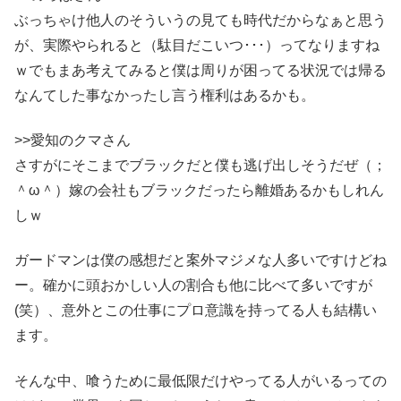
ぶっちゃけ他人のそういうの見ても時代だからなぁと思う
が、実際やられると（駄目だこいつ･･･）ってなりますね
ｗでもまあ考えてみると僕は周りが困ってる状況では帰る
なんてした事なかったし言う権利はあるかも。
>>愛知のクマさん
さすがにそこまでブラックだと僕も逃げ出しそうだぜ（；
＾ω＾）嫁の会社もブラックだったら離婚あるかもしれん
しｗ
ガードマンは僕の感想だと案外マジメな人多いですけどね
ー。確かに頭おかしい人の割合も他に比べて多いですが
(笑）、意外とこの仕事にプロ意識を持ってる人も結構い
ます。
そんな中、喰うために最低限だけやってる人がいるっての