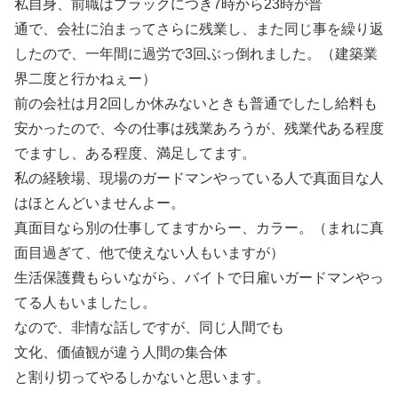
私自身、前職はブラックにつき7時から23時が普
通で、会社に泊まってさらに残業し、また同じ事を繰り返
したので、一年間に過労で3回ぶっ倒れました。（建築業
界二度と行かねぇー）
前の会社は月2回しか休みないときも普通でしたし給料も
安かったので、今の仕事は残業あろうが、残業代ある程度
でますし、ある程度、満足してます。
私の経験場、現場のガードマンやっている人で真面目な人
はほとんどいませんよー。
真面目なら別の仕事してますからー、カラー。（まれに真
面目過ぎて、他で使えない人もいますが）
生活保護費もらいながら、バイトで日雇いガードマンやっ
てる人もいましたし。
なので、非情な話しですが、同じ人間でも
文化、価値観が違う人間の集合体
と割り切ってやるしかないと思います。