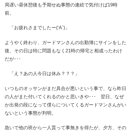
局遅い昼休憩後も予期せぬ事態の連続で気付けば19時
前。
「お疲れさまでしたー(‘A`)」
ようやく終わり、ガードマンさんの出勤簿にサインをした
後、その日は特に問題もなく21時の帰宅と相成ったわけ
だが･･･
「え？あの人今日は休み？？？」
いつものオッサンがまだ具合が悪いという事で、なら昨日
の人がまた付いてくれるのかと思いきや･･･ 翌日、なぜ
か出発の段になって僕らについてくるガードマンさんがい
ないという事態が判明。
急いで他の班から一人貰って事無きを得たが、夕方、その