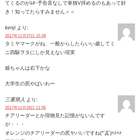
てくるのがﾑﾎｰ予告音なしで単独V拝めるのもあって好
き！知ってたらすみません＞＜
kenji
より:
2017年11月27日 15:08
タミヤマークがね、一般からしたらいい歳してミ
ニ四駆ヲタにしか見えない現実
娘ちゃんは右下かな
大学生の尻やばいわー
三重県人
より:
2017年11月28日 11:06
チアリーダーとか現物見た記憶がないんです
が・・・
オレンジのチアリーダーの尻ヤバいですね(*´Д`)ﾊｧﾊｧ