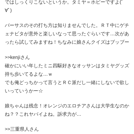
ではしっくりこないというか。タミヤ＝ホビーですよ(ﾟ
∀ﾟ)
バーサスのその打ち方は知りませんでした。ＲＴ中にゲチ
ェナビタが意外と楽しいなって思ったぐらいです…次があ
ったら試してみますね！ちなみに娘さんクイズはブッブー
>>kenjiさん
確かにいい年したミニ四駆好きなオッサンはタミヤグッズ
持ち歩いてるよな…ｗ
でも俺どっちかって言うとＲＣ派だし一緒にしないで欲し
いっていうかー☆
娘ちゃんは残念！オレンジのエロチアさんは大学生なのか
ね？？これヤバイよね。訴求力が…
>>三重県人さん