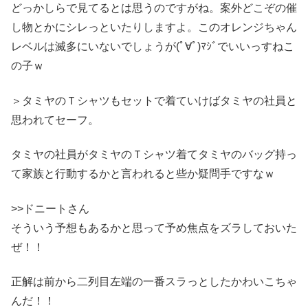
どっかしらで見てるとは思うのですがね。案外どこぞの催
し物とかにシレっといたりしますよ。このオレンジちゃん
レベルは滅多にいないでしょうが(ﾟ∀ﾟ)ﾏｼﾞでいいっすねこ
の子ｗ
＞タミヤのＴシャツもセットで着ていけばタミヤの社員と
思われてセーフ。
タミヤの社員がタミヤのＴシャツ着てタミヤのバッグ持っ
て家族と行動するかと言われると些か疑問手ですなｗ
>>ドニートさん
そういう予想もあるかと思って予め焦点をズラしておいた
ぜ！！
正解は前から二列目左端の一番スラっとしたかわいこちゃ
んだ！！