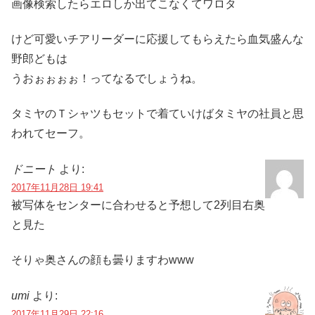
画像検索したらエロしか出てこなくてワロタ
けど可愛いチアリーダーに応援してもらえたら血気盛んな
野郎どもは
うおぉぉぉぉ！ってなるでしょうね。
タミヤのＴシャツもセットで着ていけばタミヤの社員と思
われてセーフ。
ドニート
より:
2017年11月28日 19:41
被写体をセンターに合わせると予想して2列目右奥
と見た
そりゃ奥さんの顔も曇りますわwww
umi
より:
2017年11月29日 22:16