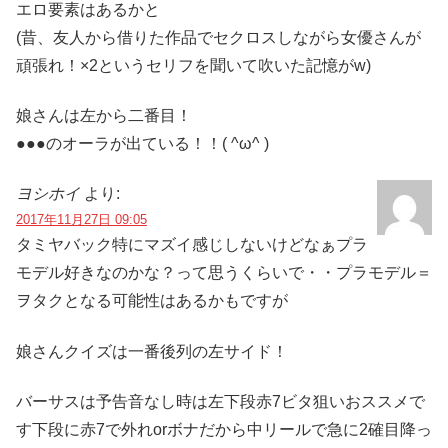
エロ要素はあるかと
(昔、友人から借りた作品でセクロスしながら女優さんが
頑張れ！×2というセリフを聞いて吹いた記憶がw)
娘さんは左から二番目！
●●●のオーラが出ている！！( ^ω^ )
ヨシホイ
より:
2017年11月27日 09:05
タミヤバック特にマズイ感じしないけどなぁプラ
モデル好きなのかな？って思うくらいで・・プラモデル＝
ヲタクとなる可能性はあるかもですが
娘さんクイズは一番後列の左サイド！
バーサスは予告音なし時は左下段赤7ビタ狙いおススメで
す下段に赤7で外れorボナだから中リールで急に2確目降っ