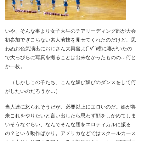
いや、そんな事より女子大生のチアリーディング部が大会
初参加でぎこちない素人演技を見せてくれたのだけど、思
わぬお色気演出におじさん大興奮よ(ﾟ∀ﾟ)横に妻がいたの
で大っぴらに写真を撮ることは出来なかったものの…何と
か一枚。
（しかしこの子たち、こんな媚び媚びのダンスをして何
がしたいのだろうか…）
当人達に怒られそうだが、必要以上にエロいのだ。娘が将
来これをやりたいと言い出したら思わず顔をしかめてしま
いそうなぐらい、なんでそんな腰をエロティカルに振る
の？という動作ばかり。アメリカなどではスクールカース