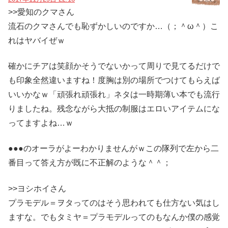
>>愛知のクマさん
流石のクマさんでも恥ずかしいのですか…（；＾ω＾）こ
れはヤバイぜｗ
確かにチアは笑顔かそうでないかって周りで見てるだけで
も印象全然違いますね！度胸は別の場所でつけてもらえば
いいかなｗ「頑張れ頑張れ」ネタは一時期薄い本でも流行
りましたね。残念ながら大抵の制服はエロいアイテムにな
ってますよね…ｗ
●●●のオーラがよーわかりませんがｗこの隊列で左から二
番目って答え方が既に不正解のような＾＾；
>>ヨシホイさん
プラモデル＝ヲタってのはそう思われても仕方ない気はし
ますな。でもタミヤ＝プラモデルってのもなんか僕の感覚