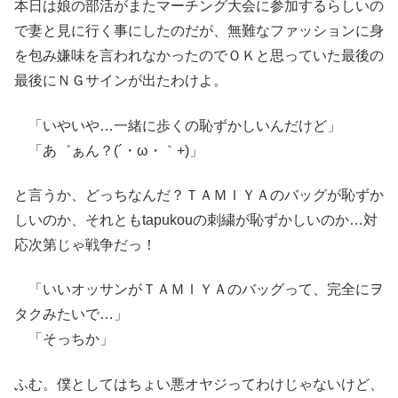
本日は娘の部活がまたマーチング大会に参加するらしいの
で妻と見に行く事にしたのだが、無難なファッションに身
を包み嫌味を言われなかったのでＯＫと思っていた最後の
最後にＮＧサインが出たわけよ。
「いやいや…一緒に歩くの恥ずかしいんだけど」
「あ゛ぁん？(´・ω・｀+)」
と言うか、どっちなんだ？ＴＡＭＩＹＡのバッグが恥ずか
しいのか、それともtapukouの刺繍が恥ずかしいのか…対
応次第じゃ戦争だっ！
「いいオッサンがＴＡＭＩＹＡのバッグって、完全にヲ
タクみたいで…」
「そっちか」
ふむ。僕としてはちょい悪オヤジってわけじゃないけど、