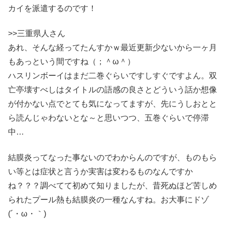
カイを派遣するのです！
>>三重県人さん
あれ、そんな経ってたんすかｗ最近更新少ないから一ヶ月
もあっという間ですね（；＾ω＾）
ハスリンボーイはまだ二巻ぐらいですしすぐですよん。双
亡亭壊すべしはタイトルの語感の良さとどういう話か想像
が付かない点でとても気になってますが、先にうしおとと
ら読んじゃわないとな～と思いつつ、五巻ぐらいで停滞
中…
結膜炎ってなった事ないのでわからんのですが、ものもら
い等とは症状と言うか実害は変わるものなんですか
ね？？？調べてて初めて知りましたが、昔死ぬほど苦しめ
られたプール熱も結膜炎の一種なんすね。お大事にドゾ
(´・ω・｀)