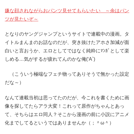
嫌な顔されながらおパンツ見せてもらいたい ～余はパン
ツが見たいぞ～
となりのヤングジャンプというサイトで連載中の漫画。タ
イトルまんまのお話なのだが、突き抜けたアホさ加減が面
白いと言おうか、エロとしてではなく純粋にﾏﾝｶﾞとして楽
しめる…気がするが疲れてんのかな俺(‘A`)
（こういう極端なフェチ物ってありそうで無かった設定
だな～）
なんて連載当初は思ってたのだが、今これを書くために画
像を探してたらアラ大変！これって原作がちゃんとあっ
て、そちらはエロ同人？そこから漫画の前に小説にアニメ
化までしてるというではありませんか（；＾ω＾）