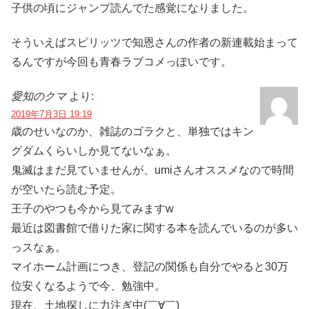
子供の頃にジャンプ読んでた感覚になりました。
そういえばスピリッツで知恩さんの作者の新連載始まって
るんですが今回も青春ラブコメっぽいです。
愛知のクマ
より:
2019年7月3日 19:19
歳のせいなのか、雑誌のゴラクと、単独ではキン
グダムくらいしか見てないなぁ。
鬼滅はまだ見ていませんが、umiさんオススメなので時間
が空いたら読む予定。
王子のやつも今から見てみますw
最近は図書館で借りた家に関する本を読んでいるのが多い
っスなぁ。
マイホーム計画につき、登記の関係も自分でやると30万
位安くなるようで今、勉強中。
現在、土地探しに力注ぎ中(￣∀￣)