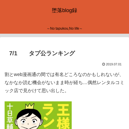
堕落blog録
～No tapukou,No life～
7/1 タプ公ランキング
2019.07.01
割とweb漫画通の間では有名どころなのかもしれないが、
なかなか読む機会がないまま時が経ち…偶然レンタルコミ
ック店で見かけて思い出した。