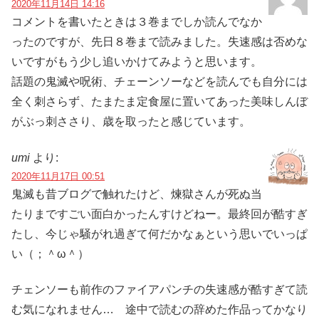
2020年11月14日 14:16
コメントを書いたときは３巻までしか読んでなか
ったのですが、先日８巻まで読みました。失速感は否めな
いですがもう少し追いかけてみようと思います。
話題の鬼滅や呪術、チェーンソーなどを読んでも自分には
全く刺さらず、たまたま定食屋に置いてあった美味しんぼ
がぶっ刺ささり、歳を取ったと感じています。
umi
より:
2020年11月17日 00:51
鬼滅も昔ブログで触れたけど、煉獄さんが死ぬ当
たりまですごい面白かったんすけどねー。最終回が酷すぎ
たし、今じゃ騒がれ過ぎて何だかなぁという思いでいっぱ
い（；＾ω＾）
チェンソーも前作のファイアパンチの失速感が酷すぎて読
む気になれません… 途中で読むの辞めた作品ってかなり