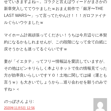
せていきますよね～。ゴラクと言えばウィードがまさかの
新章突入しててウケましたｗおまえ前作で「銀牙〜THE
LAST WARS〜」って言ってたやんけ！！！ガロファイナ
ルぐらいウケましたｗ
マイホーム計画頑張ってください！うちは今月辺りに本契
約になるかもしれませんが、この段階になって全て白紙に
戻そうかとも迷ってるぐらいですｗ
妻が「イエタテ」ってフリー情報誌を愛読していますが、
その他はピンキリらしく本よりネットで生の情報見てった
方が効率良いらしいですＹＯ！土地に関しては縁（運とも
言うｗ）も大きいでしょうから…巡り会わせを願うのみで
すね＞＜
のっぽさん
より:
2020年11月5日 12:56