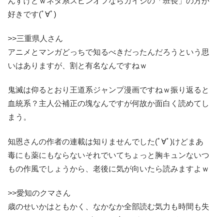
んすけどｗネタ系スピンオフならカイジの「班長」の方が
好きです(ﾟ∀ﾟ)
>>三重県人さん
アニメとマンガどっちで知るべきだったんだろうという思
いはありますが、割と有名なんですねｗ
鬼滅は仰るとおり王道系ジャンプ漫画ですねｗ振り返ると
血統系？主人公補正の塊なんですが何故か面白く読めてし
まう。
知恩さんの作者の連載は知りませんでした(ﾟ∀ﾟ)けどまあ
毒にも薬にもならないそれでいてちょっと胸キュンないつ
もの作風でしょうから、老後に気が向いたら読みますよｗ
>>愛知のクマさん
歳のせいかはともかく、なかなか全部読む気力も時間も失