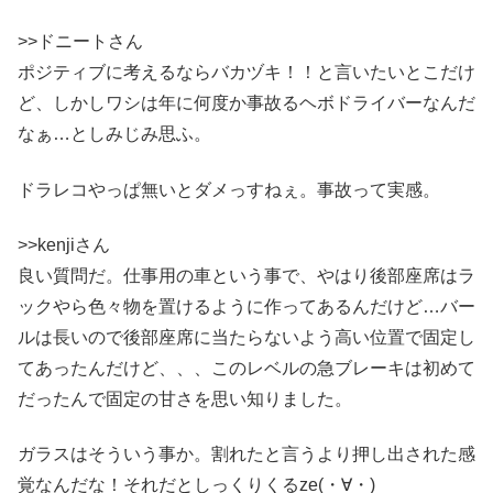
>>ドニートさん
ポジティブに考えるならバカヅキ！！と言いたいとこだけ
ど、しかしワシは年に何度か事故るヘボドライバーなんだ
なぁ…としみじみ思ふ。
ドラレコやっぱ無いとダメっすねぇ。事故って実感。
>>kenjiさん
良い質問だ。仕事用の車という事で、やはり後部座席はラ
ックやら色々物を置けるように作ってあるんだけど…バー
ルは長いので後部座席に当たらないよう高い位置で固定し
てあったんだけど、、、このレベルの急ブレーキは初めて
だったんで固定の甘さを思い知りました。
ガラスはそういう事か。割れたと言うより押し出された感
覚なんだな！それだとしっくりくるze(・∀・)