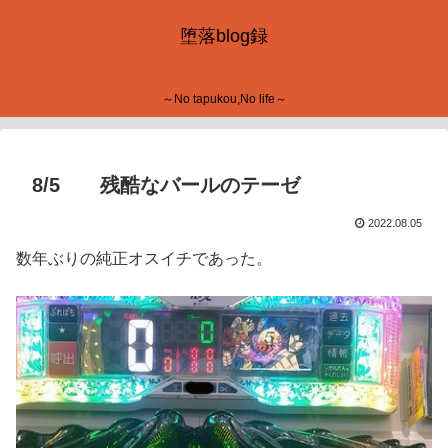
堕落blog録
～No tapukou,No life～
8/5 残酷なバールのテーゼ
2022.08.05
数年ぶりの純正オスイチであった。