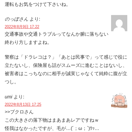
運転もお気をつけて下さいね。
のっぽさん
より:
2022年8月9日 17:22
交通事故や交通トラブルってなんか腑に落ちない
終わり方しますよね。
警察は「ドラレコは？」「あとは民事で」って感じで役に
立たないし、保険屋も話がスムーズに進むことはないし、
被害者はこっちなのに相手が誠実じゃなくて純粋に腹が立
つし。
umi
より:
2022年8月13日 17:25
>>ブクロさん
この大きさの落下物はまあまあレアですねｗ
怪我はなかったですが、毛が…(´；ω；`)ｳｯ…