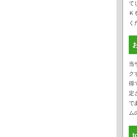
て
Ｋ
く
当
ク
得
定
で
ムの
t