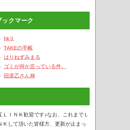
ブックマーク
hkⅡ
TAKEの手帳
はりねずみまる
ゴミが何か言っている件。
回道乙さん禄
互ＬＩＮＫ歓迎です♪なお、これまでＬ
ＮＫして頂いた皆様方、更新が止まっ