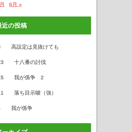
4月
6月 »
最近の投稿
/3 高設定は見抜けても
/23 十八番の討伐
/15 我が係争 2
/11 落ち目示唆（強）
/4 我が係争