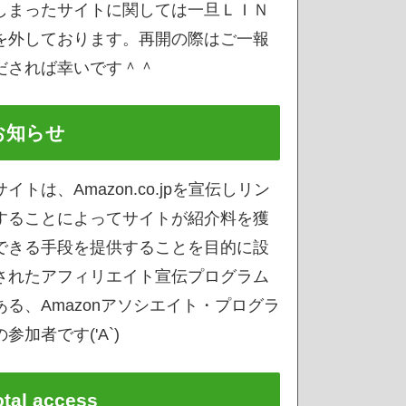
しまったサイトに関しては一旦ＬＩＮ
を外しております。再開の際はご一報
だされば幸いです＾＾
お知らせ
サイトは、Amazon.co.jpを宣伝しリン
することによってサイトが紹介料を獲
できる手段を提供することを目的に設
されたアフィリエイト宣伝プログラム
ある、Amazonアソシエイト・プログラ
参加者です('A`)
otal access