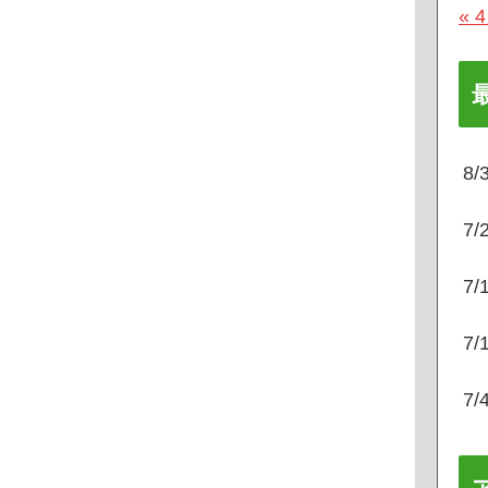
« 
8
7
7
7
7