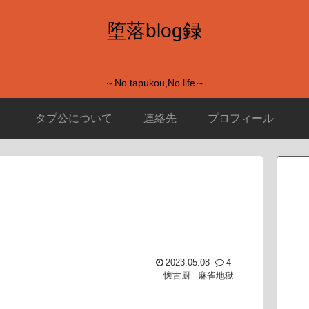
堕落blog録
～No tapukou,No life～
タプ公について
連絡先
プロフィール
2023.05.08
4
懐古厨
麻雀地獄