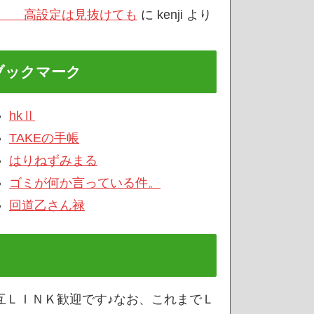
/3 高設定は見抜けても
に
kenji
より
ブックマーク
hkⅡ
TAKEの手帳
はりねずみまる
ゴミが何か言っている件。
回道乙さん禄
互ＬＩＮＫ歓迎です♪なお、これまでＬ