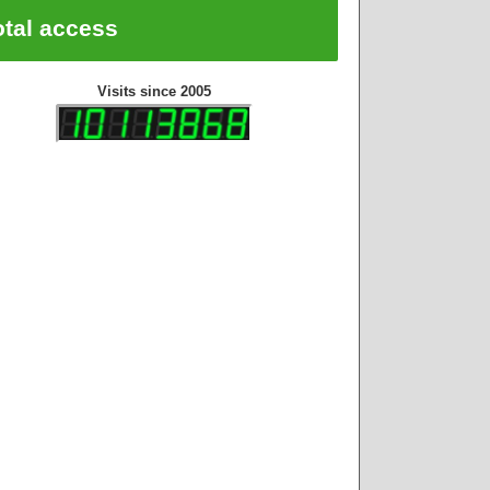
otal access
Visits since 2005