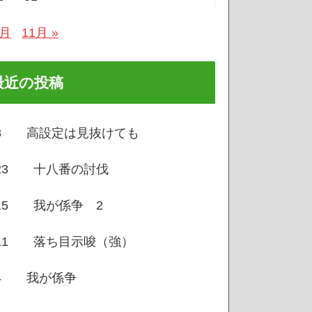
9月
11月 »
最近の投稿
/3 高設定は見抜けても
/23 十八番の討伐
/15 我が係争 2
/11 落ち目示唆（強）
/4 我が係争