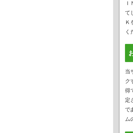
Ｉ
て
Ｋ
く
当
ク
得
定
で
ムの