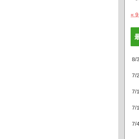
« 
8
7
7
7
7