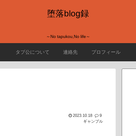
堕落blog録
～No tapukou,No life～
タプ公について
連絡先
プロフィール
2023.10.18
9
ギャンブル