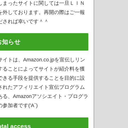
しまったサイトに関しては一旦ＬＩＮ
を外しております。再開の際はご一報
だされば幸いです＾＾
お知らせ
サイトは、Amazon.co.jpを宣伝しリン
することによってサイトが紹介料を獲
できる手段を提供することを目的に設
されたアフィリエイト宣伝プログラム
ある、Amazonアソシエイト・プログラ
参加者です('A`)
otal access