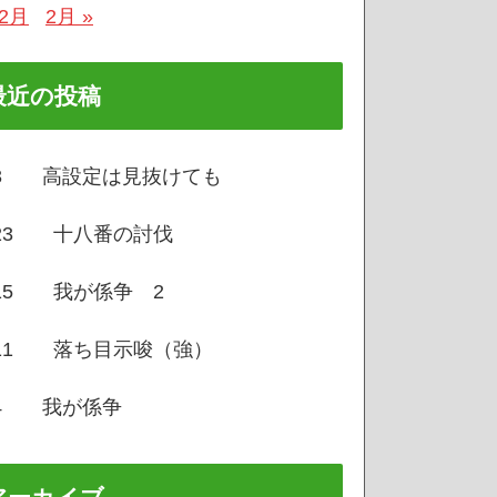
12月
2月 »
最近の投稿
/3 高設定は見抜けても
/23 十八番の討伐
/15 我が係争 2
/11 落ち目示唆（強）
/4 我が係争