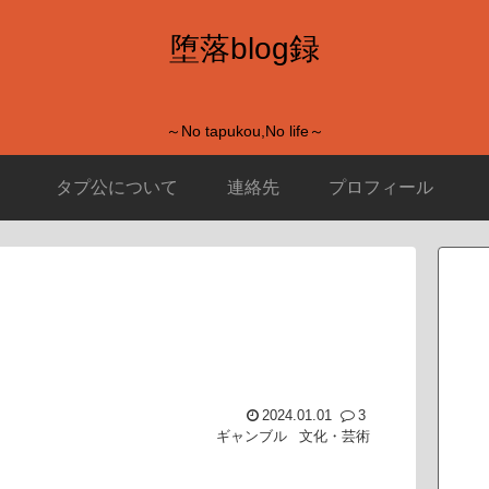
堕落blog録
～No tapukou,No life～
タプ公について
連絡先
プロフィール
2024.01.01
3
ギャンブル
文化・芸術