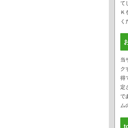
て
Ｋ
く
当
ク
得
定
で
ムの
t