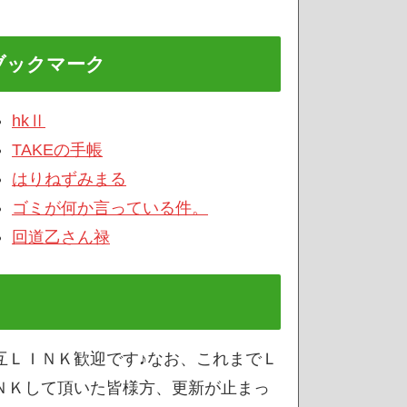
ブックマーク
hkⅡ
TAKEの手帳
はりねずみまる
ゴミが何か言っている件。
回道乙さん禄
互ＬＩＮＫ歓迎です♪なお、これまでＬ
ＮＫして頂いた皆様方、更新が止まっ