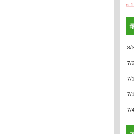
« 
8
7
7
7
7