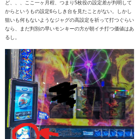
ど、、、ここ一ヶ月程、つまり5枚役の設定差が判明して
からというもの設定6らしき台を見たことがない。しかし
狙いも何もないようなジャグの高設定を祈って打つぐらい
なら、まだ判別の早いモンキーの方が朝イチ打つ価値はあ
るし。