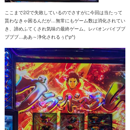
ここまで2/2で失敗しているのでさすがに今回は当たって
貰わなきゃ困るんだが…無常にもゲーム数は消化されてい
き、諦めふてくされ気味の最終ゲーム。レバオンバイブブ
ブブブ…ああ～浄化されるぅ(^ρ^)