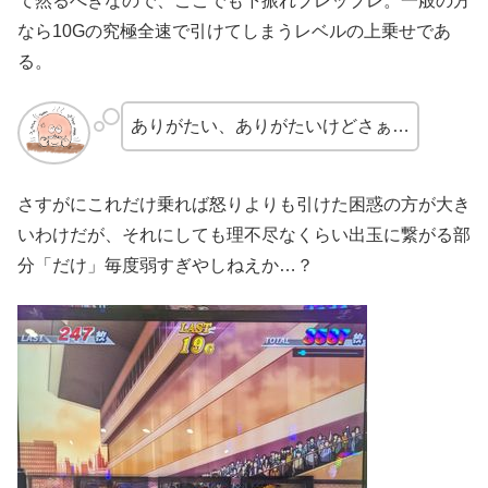
て然るべきなので、ここでも下振れブレッブレ。一般の方
なら10Gの究極全速で引けてしまうレベルの上乗せであ
る。
ありがたい、ありがたいけどさぁ…
さすがにこれだけ乗れば怒りよりも引けた困惑の方が大き
いわけだが、それにしても理不尽なくらい出玉に繋がる部
分「だけ」毎度弱すぎやしねえか…？