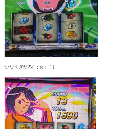
少なすぎだろ(´；ω；｀)