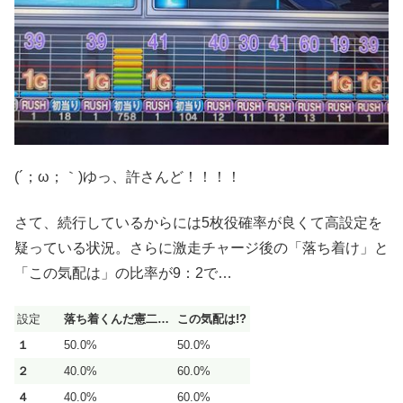
(´；ω；｀)ゆっ、許さんど！！！！
さて、続行しているからには5枚役確率が良くて高設定を
疑っている状況。さらに激走チャージ後の「落ち着け」と
「この気配は」の比率が9：2で…
設定
落ち着くんだ憲二…
この気配は!?
１
50.0%
50.0%
２
40.0%
60.0%
４
40.0%
60.0%