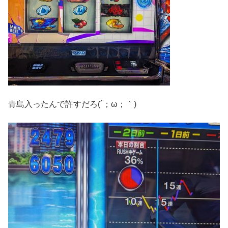
青島入ったんで許すだろ(´；ω；｀)