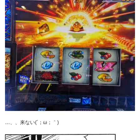
…、、来ない(´；ω；｀)